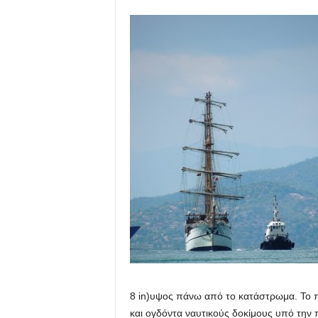
8 in
)υψος
πάνω από
το κατάστρωμα
.
Το 
και
ογδόντα
ναυτικούς δοκίμους
υπό την 