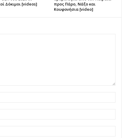
οί Δόκιμοι [videos]
προς Πάρο, Νάξο και
Κουφονήσια [video]