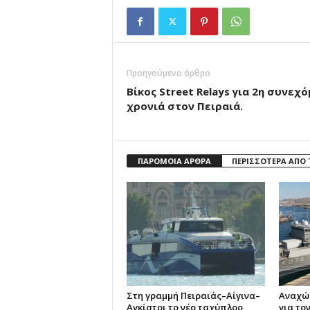
Προηγούμενο άρθρο
Βίκος Street Relays για 2η συνεχ
χρονιά στον Πειραιά.
ΠΑΡΟΜΟΙΑ ΑΡΘΡΑ
ΠΕΡΙΣΣΟΤΕΡΑ ΑΠΟ
Στη γραμμή Πειραιάς–Αίγινα–
Αναχώρ
Αγκίστρι το νέο ταχύπλοο
για τον