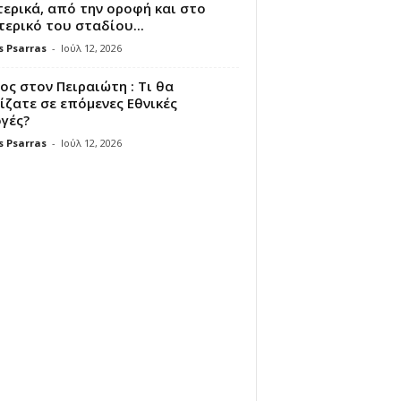
ερικά, από την οροφή και στο
ερικό του σταδίου...
s Psarras
-
Ιούλ 12, 2026
ς στον Πειραιώτη : Τι θα
ζατε σε επόμενες Εθνικές
γές?
s Psarras
-
Ιούλ 12, 2026