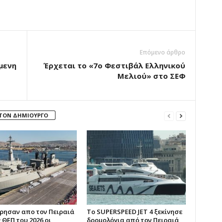
Επόμενο άρθρο
όμενη
Έρχεται το «7ο Φεστιβάλ Ελληνικού
Μελιού» στο ΣΕΦ
 ΤΟΝ ΔΗΜΙΟΥΡΓΟ
ησαν απο τον Πειραιά
Το SUPERSPEED JET 4 ξεκίνησε
 ΘΕΠ του 2026 οι
δρομολόγια από τον Πειραιά