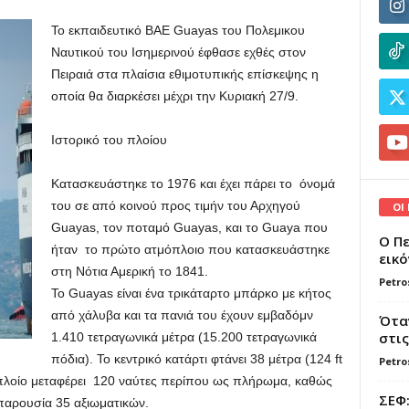
Το εκπαιδευτικό ΒΑΕ Guayas του Πολεμικου
Ναυτικού του Ισημερινού έφθασε εχθές στον
Πειραιά στα πλαίσια εθιμοτυπικής επίσκεψης η
οποία θα διαρκέσει μέχρι την Κυριακή 27/9.
Ιστορικό του πλοίου
Κατασκευάστηκε το 1976 και έχει πάρει το
όνομά
του
σε από κοινού
προς τιμήν του
Αρχηγού
ΟΙ
Guayas
,
τον ποταμό
Guayas
,
και
το
Guaya που
Ο Πε
ήταν
το
πρώτο
ατμόπλοιο
που κατασκευάστηκε
εικό
στη Νότια Αμερική
το 1841.
Petro
Το
Guayas
είναι ένα
τρικάταρτο
μπάρκο
με κήτος
από χάλυβα
και τα πανιά του έχουν εμβαδόμν
Όταν
στις
1.410
τετραγωνικά μέτρα (
15.200
τετραγωνικά
πόδια
).
Το
κεντρικό κατάρτι
φτάνει
38 μέτρα
(
124
ft
Petro
πλοίο
μεταφέρει
120
ναύτες
περίπου ως πλήρωμα
, καθώς
ΣΕΦ:
παρουσία
35
αξιωματικών
.