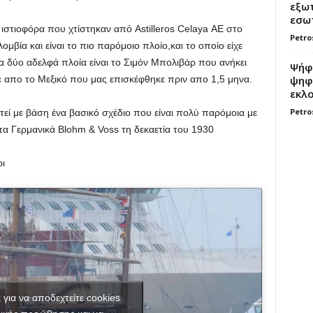
εξωτ
εσωτ
ιστιοφόρα
που
χτίστηκαν από
Astilleros
Celaya
ΑΕ
στο
Petro
λομβία και
είναι
το
πιο
παρόμοιο
πλοίο,και το οποίο είχε
α δύο
αδελφά πλοία
είναι
το
Σιμόν Μπολιβάρ
που ανήκει
Ψήφο
ψηφί
c
απο το
Μεξικό που μας επισκέφθηκε πριν απο 1,5 μηνα
.
εκλο
Petro
τεί με βάση
ένα βασικό
σχέδιο που είναι
πολύ παρόμοια με
τα Γερμανικά
Blohm
&
Voss
τη δεκαετία του 1930
ι
κ για να αποδεχτείτε cookies