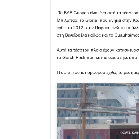
Το ΒΑΕ
Guayas
είναι
ένα από τα τέσσερα
Μπιλμπάο
, το
Gloria
που ανήκει στην Κο
ερθει το 2012 στον Πειραιά
ενώ τα
τα άλλ
στη
Βενεζουέλα καθώς
και το
Cuauhtémo
Αυτά τα τέσσερα
πλοία έχουν κατασκευασ
το Gorch Fock που κατασκευαστηκε απο 
Η άφιξη του ιστιορφόρου εχθές το μεσημερ
Κάντε κλι