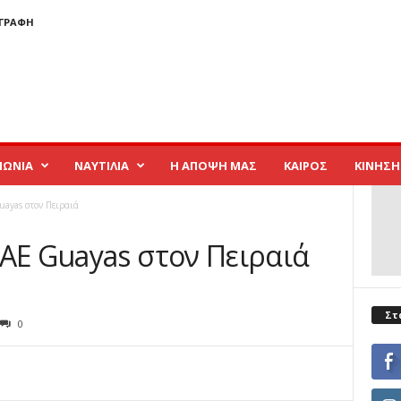
ΓΓΡΑΦΉ
ΝΩΝΙΑ
ΝΑΥΤΙΛΙΑ
Η ΑΠΟΨΗ ΜΑΣ
ΚΑΙΡΟΣ
ΚΙΝΗΣΗ
uayas στον Πειραιά
BΑE Guayas στον Πειραιά
Στ
0