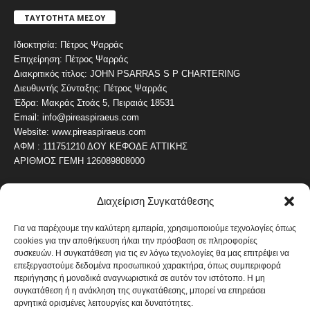
ΤΑΥΤΟΤΗΤΑ ΜΕΣΟΥ
Ιδιοκτησία: Πέτρος Ψαρράς
Επιχείρηση: Πέτρος Ψαρράς
Διακριτικός τίτλος: JOHN PSARRAS S P CHARTERING
Διευθυντής Σύνταξης: Πέτρος Ψαρράς
Έδρα: Μακράς Στοάς 5, Πειραιάς 18531
Email: info@pireaspiraeus.com
Website: www.pireaspiraeus.com
ΑΦΜ : 111751210 ΔΟΥ ΚΕΦΟΔΕ ΑΤΤΙΚΗΣ
ΑΡΙΘΜΟΣ ΓΕΜΗ 126089808000
Διαχείριση Συγκατάθεσης
ΔΗΜΟΦΙΛΗ ΚΑΤΗΓΟΡΙΑ
4486
ΝΕΑ ΤΟΥ ΠΕΙΡΑΙΑ
Για να παρέχουμε την καλύτερη εμπειρία, χρησιμοποιούμε τεχνολογίες όπως
cookies για την αποθήκευση ή/και την πρόσβαση σε πληροφορίες
1819
ΟΛΥΜΠΙΑΚΟΣ
συσκευών. Η συγκατάθεση για τις εν λόγω τεχνολογίες θα μας επιτρέψει να
1742
επεξεργαστούμε δεδομένα προσωπικού χαρακτήρα, όπως συμπεριφορά
ΑΛΛΑ ΚΟΙΝΩΝΙΚΑ
περιήγησης ή μοναδικά αναγνωριστικά σε αυτόν τον ιστότοπο. Η μη
1636
ΕΙΔΗΣΕΙΣ ΝΑΥΤΙΛΙΑ
συγκατάθεση ή η ανάκληση της συγκατάθεσης, μπορεί να επηρεάσει
αρνητικά ορισμένες λειτουργίες και δυνατότητες.
1051
ΟΙΚΟΝΟΜΙΚΑ