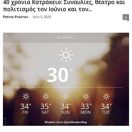
40 χρόνια Κατράκειο: Συναυλίες, θέατρο και
πολιτισμός τον Ιούνιο και τον...
Petros Psarras
-
Ιούν 5, 2026
0
ΠΕΙΡΑΙΆΣ
30
°
34
35
34
33
34
°
°
°
°
°
FRI
SAT
SUN
MON
TUE
Weather from OpenWeatherMap