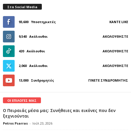
Στα Social Media
93,600
Υποστηρικτές
ΚΆΝΤΕ LIKE
9,540
Ακόλουθοι
ΑΚΟΛΟΥΘΉΣΤΕ
420
Ακόλουθοι
ΑΚΟΛΟΥΘΉΣΤΕ
2,060
Ακόλουθοι
ΑΚΟΛΟΥΘΉΣΤΕ
13,000
Συνδρομητές
ΓΊΝΕΤΕ ΣΥΝΔΡΟΜΗΤΉΣ
ΟΙ ΕΠΙΛΟΓΕΣ ΜΑΣ
Ο Πειραιάς μέσα μας: Συνήθειες και εικόνες που δεν
ξεχνιούνται
Petros Psarras
-
Ιούλ 23, 2026