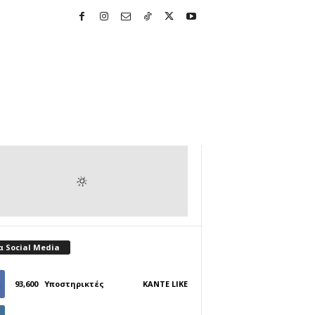
α Social Media
93,600
Υποστηρικτές
ΚΆΝΤΕ LIKE