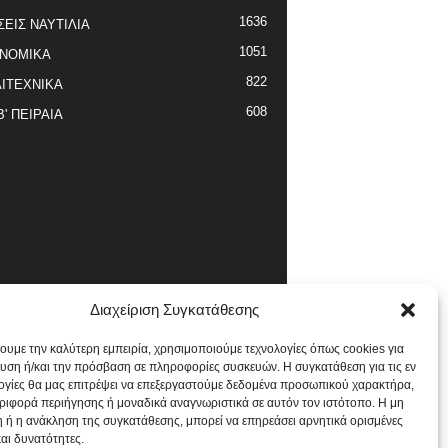
1636
ΣΕΙΣ ΝΑΥΤΙΛΙΑ
1051
ΝΟΜΙΚΑ
822
ΙΤΕΧΝΙΚΑ
608
Β' ΠΕΙΡΑΙΑ
Διαχείριση Συγκατάθεσης
χουμε την καλύτερη εμπειρία, χρησιμοποιούμε τεχνολογίες όπως cookies για
υση ή/και την πρόσβαση σε πληροφορίες συσκευών. Η συγκατάθεση για τις εν
ογίες θα μας επιτρέψει να επεξεργαστούμε δεδομένα προσωπικού χαρακτήρα,
ιφορά περιήγησης ή μοναδικά αναγνωριστικά σε αυτόν τον ιστότοπο. Η μη
 ή η ανάκληση της συγκατάθεσης, μπορεί να επηρεάσει αρνητικά ορισμένες
και δυνατότητες.