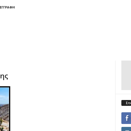
 ΕΓΓΡΑΦΉ
ρης
Στ