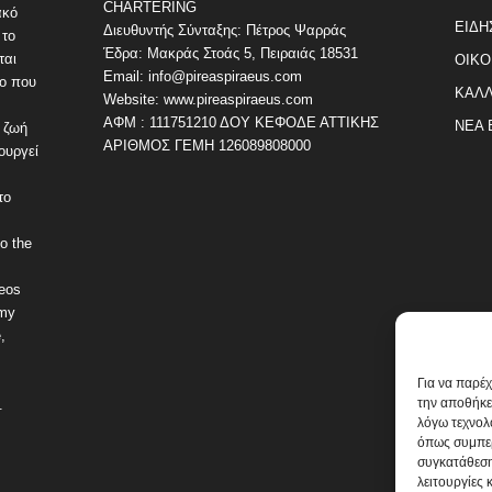
CHARTERING
ακό
ΕΙΔΗ
Διευθυντής Σύνταξης: Πέτρος Ψαρράς
 το
Έδρα: Μακράς Στοάς 5, Πειραιάς 18531
ται
ΟΙΚΟ
Email: info@pireaspiraeus.com
εο που
ΚΑΛΛ
Website: www.pireaspiraeus.com
ΑΦΜ : 111751210 ΔΟΥ ΚΕΦΟΔΕ ΑΤΤΙΚΗΣ
ΝΕΑ 
 ζωή
ΑΡΙΘΜΟΣ ΓΕΜΗ 126089808000
ουργεί
το
o the
deos
omy
,
Για να παρέ
την αποθήκε
.
λόγω τεχνολ
όπως συμπερ
συγκατάθεση
λειτουργίες 