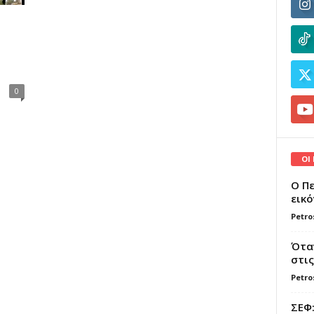
0
ΟΙ
Ο Πε
εικό
Petro
Όταν
στις
Petro
ΣΕΦ: