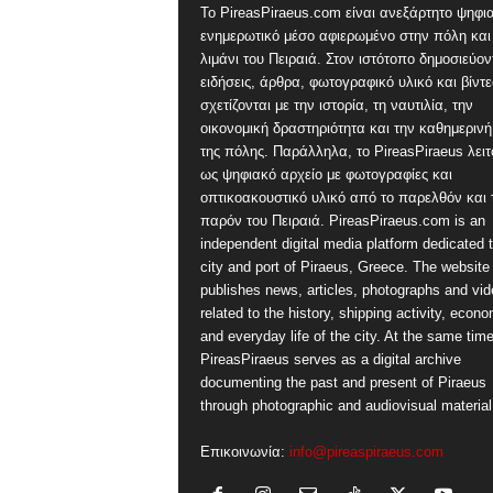
Το PireasPiraeus.com είναι ανεξάρτητο ψηφι
ενημερωτικό μέσο αφιερωμένο στην πόλη και
λιμάνι του Πειραιά. Στον ιστότοπο δημοσιεύον
ειδήσεις, άρθρα, φωτογραφικό υλικό και βίντ
σχετίζονται με την ιστορία, τη ναυτιλία, την
οικονομική δραστηριότητα και την καθημερινή
της πόλης. Παράλληλα, το PireasPiraeus λειτ
ως ψηφιακό αρχείο με φωτογραφίες και
οπτικοακουστικό υλικό από το παρελθόν και 
παρόν του Πειραιά. PireasPiraeus.com is an
independent digital media platform dedicated t
city and port of Piraeus, Greece. The website
publishes news, articles, photographs and vi
related to the history, shipping activity, econ
and everyday life of the city. At the same time
PireasPiraeus serves as a digital archive
documenting the past and present of Piraeus
through photographic and audiovisual material
Επικοινωνία:
info@pireaspiraeus.com