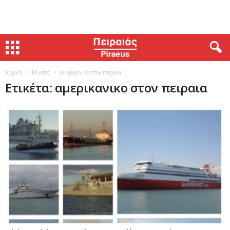
Αρχική
Ετικέτες
αμερικανικο στον πειραια
Ετικέτα: αμερικανικο στον πειραια