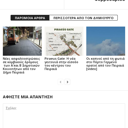
ΠΑΡΟΜΟΙΑ ΑΡΘΡΑ
ΠΕΡΙΣΣΟΤΕΡΑ ΑΠΟ ΤΟΝ ΔΗΜΙΟΥΡΓΟ
Νέες ασφαλτοστρώσεις
Piraeus Gate: Η νέα
Οι καπνοί από τη φωτιά
σε κομβικούς δρόμους
γειτονιά στην είσοδο
στο Πόρτο Γερμενό
των Α΄ και Β΄ Δημοτικών
του κέντρου του
ορατοί από τον Πειραιά
Κοινοτήτων από τον
Πειραιά
[video]
Δήμο Πειραιά
ΑΦΗΣΤΕ ΜΙΑ ΑΠΑΝΤΗΣΗ