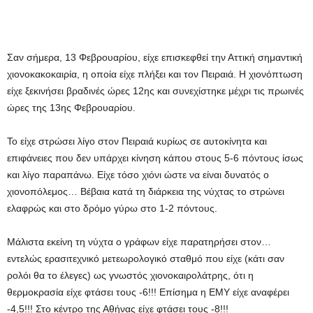
Σαν σήμερα, 13 Φεβρουαρίου, είχε επισκεφθεί την Αττική σημαντική
χιονοκακοκαιρία, η οποία είχε πλήξει και τον Πειραιά. Η χιονόπτωση
είχε ξεκινήσει βραδινές ώρες 12ης και συνεχίστηκε μέχρι τις πρωινές
ώρες της 13ης Φεβρουαρίου.
To είχε στρώσει λίγο στον Πειραιά κυρίως σε αυτοκίνητα και
επιφάνειες που δεν υπάρχει κίνηση κάπου στους 5-6 πόντους ίσως
και λίγο παραπάνω. Είχε τόσο χιόνι ώστε να είναι δυνατός ο
χιονοπόλεμος… Βέβαια κατά τη διάρκεια της νύχτας το στρώνει
ελαφρώς και στο δρόμο γύρω στο 1-2 πόντους.
Μάλιστα εκείνη τη νύχτα ο γράφων είχε παρατηρήσει στον…
εντελώς ερασιτεχνικό μετεωρολογικό σταθμό που είχε (κάτι σαν
ρολόι θα το έλεγες) ως γνωστός χιονοκαιρολάτρης, ότι η
θερμοκρασία είχε φτάσει τους -6!!! Επίσημα η ΕΜΥ είχε αναφέρει
-4,5!!! Στο κέντρο της Αθήνας είχε φτάσει τους -8!!!