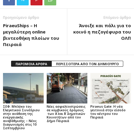
Προηγούμενο άρθρο
Επόμενο άρθρο
PiraeuShips – Η
Άνοιξε και πάλι για το
μεγαλύτερη online
κοινό η πεζογέφυρα του
βιντεοθήκη πλοίων του
ΟΛΠ
Πειραιά
ΠΑΡΟΜΟΙΑ ΑΡΘΡΑ
ΠΕΡΙΣΣΟΤΕΡΑ ΑΠΟ ΤΟΝ ΔΗΜΙΟΥΡΓΟ
ΣΕΦ: Μπλόκο του
Νέες ασφαλτοστρώσεις
Piraeus Gate: Η νέα
Ελεγκτικού Συνέδριου
σε κομβικούς δρόμους
γειτονιά στην είσοδο
στην ανάθεση της
των Α΄ και Β΄ Δημοτικών
του κέντρου του
ενεργειακής
Κοινοτήτων από τον
Πειραιά
αναβάθμισης – Νέος
Δήμο Πειραιά
διαγωνισμός στις 10
Σεπτεμβρίου