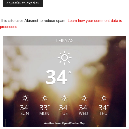
This site uses Akismet to reduce spam.
Learn how your comment data is
processed.
ΠΕΙΡΑΙΆΣ
34
°
34
33
34
34
34
°
°
°
°
°
SUN
MON
TUE
WED
THU
Weather from OpenWeatherMap