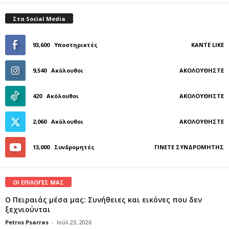
Στα Social Media
93,600
Υποστηρικτές
ΚΆΝΤΕ LIKE
9,540
Ακόλουθοι
ΑΚΟΛΟΥΘΉΣΤΕ
420
Ακόλουθοι
ΑΚΟΛΟΥΘΉΣΤΕ
2,060
Ακόλουθοι
ΑΚΟΛΟΥΘΉΣΤΕ
13,000
Συνδρομητές
ΓΊΝΕΤΕ ΣΥΝΔΡΟΜΗΤΉΣ
ΟΙ ΕΠΙΛΟΓΕΣ ΜΑΣ
Ο Πειραιάς μέσα μας: Συνήθειες και εικόνες που δεν
ξεχνιούνται
Petros Psarras
-
Ιούλ 23, 2026