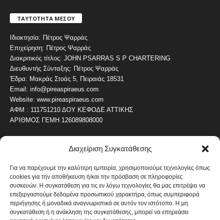
ΤΑΥΤΟΤΗΤΑ ΜΕΣΟΥ
Ιδιοκτησία: Πέτρος Ψαρράς
Επιχείρηση: Πέτρος Ψαρράς
Διακριτικός τίτλος: JOHN PSARRAS S P CHARTERING
Διευθυντής Σύνταξης: Πέτρος Ψαρράς
Έδρα: Μακράς Στοάς 5, Πειραιάς 18531
Email: info@pireaspiraeus.com
Website: www.pireaspiraeus.com
ΑΦΜ : 111751210 ΔΟΥ ΚΕΦΟΔΕ ΑΤΤΙΚΗΣ
ΑΡΙΘΜΟΣ ΓΕΜΗ 126089808000
Διαχείριση Συγκατάθεσης
ΔΗΜΟΦΙΛΗ ΚΑΤΗΓΟΡΙΑ
4487
ΝΕΑ ΤΟΥ ΠΕΙΡΑΙΑ
Για να παρέχουμε την καλύτερη εμπειρία, χρησιμοποιούμε τεχνολογίες όπως
cookies για την αποθήκευση ή/και την πρόσβαση σε πληροφορίες
1820
ΟΛΥΜΠΙΑΚΟΣ
συσκευών. Η συγκατάθεση για τις εν λόγω τεχνολογίες θα μας επιτρέψει να
1742
επεξεργαστούμε δεδομένα προσωπικού χαρακτήρα, όπως συμπεριφορά
ΑΛΛΑ ΚΟΙΝΩΝΙΚΑ
περιήγησης ή μοναδικά αναγνωριστικά σε αυτόν τον ιστότοπο. Η μη
1636
ΕΙΔΗΣΕΙΣ ΝΑΥΤΙΛΙΑ
συγκατάθεση ή η ανάκληση της συγκατάθεσης, μπορεί να επηρεάσει