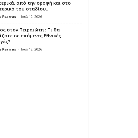
ερικά, από την οροφή και στο
ερικό του σταδίου...
s Psarras
-
Ιούλ 12, 2026
ς στον Πειραιώτη : Τι θα
ζατε σε επόμενες Εθνικές
γές?
s Psarras
-
Ιούλ 12, 2026