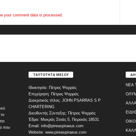
w your comment data is processed.
ΤΑΥΤΟΤΗΤΑ ΜΕΣΟΥ
ΔΗ
ΝΕΑ 
Ιδιοκτησία: Πέτρος Ψαρράς
Επιχείρηση: Πέτρος Ψαρράς
ΟΛΥ
Διακριτικός τίτλος: JOHN PSARRAS S P
ΑΛΛΑ
CHARTERING
ακό
ΕΙΔΗ
Διευθυντής Σύνταξης: Πέτρος Ψαρράς
 το
Έδρα: Μακράς Στοάς 5, Πειραιάς 18531
ται
ΟΙΚΟ
Email: info@pireaspiraeus.com
εο που
ΚΑΛΛ
Website: www.pireaspiraeus.com