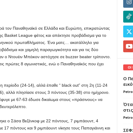
ορά τον Παναθηναϊκό σε Ελλάδα και Ευρώπη, επικρατώντας
ης Basket League φέτος και απέκτησε προβάδισμα για το
λληνικού πρωταθλήματος. Ένα ματς… ακατάλληλο για
οβάδισμα και χαμηλή παραγωγικότητα και για τις δύο
ν ο Ντουέιν Μπέικον αστόχησε σε buzzer beater τρίποντο.
τις πρώτες 8 αγωνιστικές, ενώ ο Παναθηναϊκός που έχει
ΟΙ
Ο Πε
εικό
περίοδο (24-14), αλλά έπαθε “ black out” στη 2η (11-24
Petro
36), αλλά πλησίασε στους 3 πόντους (35-38) στο ημίχρονο.
 ξέφυγε με 67-63 έδωσε δικαίωμα στους «πράσινους» να
Όταν
 δευτερόλεπτο.
στις
Petro
κε ο Σάσα Βεζένκοφ με 22 πόντους, 7 ριμπάουντ, 4
ε 17 πόντους και 9 ριμπάουντ νίκησε τους Παπαγιάννη και
ΣΕΦ: