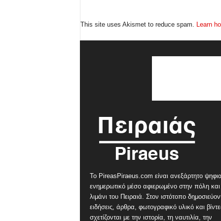
This site uses Akismet to reduce spam.
Learn ho
Το PireasPiraeus.com είναι ανεξάρτητο ψηφι
ενημερωτικό μέσο αφιερωμένο στην πόλη και
λιμάνι του Πειραιά. Στον ιστότοπο δημοσιεύον
ειδήσεις, άρθρα, φωτογραφικό υλικό και βίντ
σχετίζονται με την ιστορία, τη ναυτιλία, την