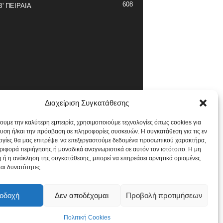
608
Β' ΠΕΙΡΑΙΑ
Διαχείριση Συγκατάθεσης
χουμε την καλύτερη εμπειρία, χρησιμοποιούμε τεχνολογίες όπως cookies για
υση ή/και την πρόσβαση σε πληροφορίες συσκευών. Η συγκατάθεση για τις εν
ογίες θα μας επιτρέψει να επεξεργαστούμε δεδομένα προσωπικού χαρακτήρα,
ιφορά περιήγησης ή μοναδικά αναγνωριστικά σε αυτόν τον ιστότοπο. Η μη
 ή η ανάκληση της συγκατάθεσης, μπορεί να επηρεάσει αρνητικά ορισμένες
και δυνατότητες.
οδοχή
Δεν αποδέχομαι
Προβολή προτιμήσεων
Πολιτική Cookies