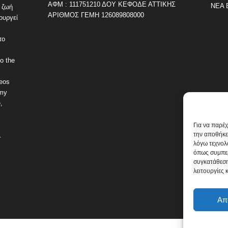
ΑΦΜ : 111751210 ΔΟΥ ΚΕΦΟΔΕ ΑΤΤΙΚΗΣ
ΝΕΑ 
 ζωή
ΑΡΙΘΜΟΣ ΓΕΜΗ 126089808000
ουργεί
το
o the
deos
omy
,
Για να παρέ
την αποθήκε
.
λόγω τεχνολ
όπως συμπερ
συγκατάθεση
λειτουργίες 
Απ