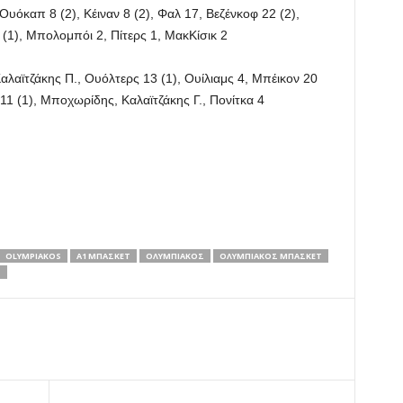
Ουόκαπ 8 (2), Κέιναν 8 (2), Φαλ 17, Βεζένκοφ 22 (2),
(1), Μπολομπόι 2, Πίτερς 1, ΜακΚίσικ 2
αλαϊτζάκης Π., Ουόλτερς 13 (1), Ουίλιαμς 4, Μπέικον 20
ς 11 (1), Μποχωρίδης, Καλαϊτζάκης Γ., Πονίτκα 4
OLYMPIAKOS
Α1 ΜΠΑΣΚΕΤ
ΟΛΥΜΠΙΑΚΟΣ
ΟΛΥΜΠΙΑΚΟΣ ΜΠΑΣΚΕΤ
Τ