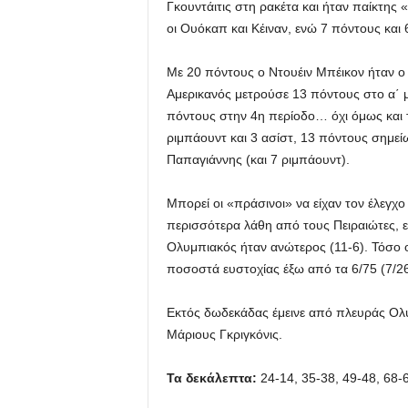
Γκουντάιτις στη ρακέτα και ήταν παίκτης
οι Ουόκαπ και Κέιναν, ενώ 7 πόντους και
Με 20 πόντους ο Ντουέιν Μπέικον ήταν ο
Αμερικανός μετρούσε 13 πόντους στο α΄ 
πόντους στην 4η περίοδο… όχι όμως και τ
ριμπάουντ και 3 ασίστ, 13 πόντους σημεί
Παπαγιάννης (και 7 ριμπάουντ).
Μπορεί οι «πράσινοι» να είχαν τον έλεγχο
περισσότερα λάθη από τους Πειραιώτες, εν
Ολυμπιακός ήταν ανώτερος (11-6). Τόσο 
ποσοστά ευστοχίας έξω από τα 6/75 (7/2
Εκτός δωδεκάδας έμεινε από πλευράς Ολυ
Μάριους Γκριγκόνις.
Τα δεκάλεπτα:
24-14, 35-38, 49-48, 68-