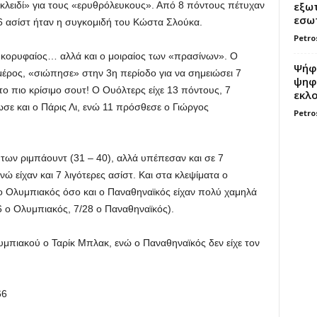
εξωτ
 «κλειδί» για τους «ερυθρόλευκους». Από 8 πόντους πέτυχαν
εσωτ
 6 ασίστ ήταν η συγκομιδή του Κώστα Σλούκα.
Petro
 κορυφαίος… αλλά και ο μοιραίος των «πρασίνων». Ο
Ψήφο
μέρος, «σιώπησε» στην 3η περίοδο για να σημειώσει 7
ψηφί
ο πιο κρίσιμο σουτ! O Oυόλτερς είχε 13 πόντους, 7
εκλο
ωσε και ο Πάρις Λι, ενώ 11 πρόσθεσε ο Γιώργος
Petro
 των ριμπάουντ (31 – 40), αλλά υπέπεσαν και σε 7
ώ είχαν και 7 λιγότερες ασίστ. Και στα κλεψίματα ο
ο Ολυμπιακός όσο και ο Παναθηναϊκός είχαν πολύ χαμηλά
6 ο Ολυμπιακός, 7/28 ο Παναθηναϊκός).
μπιακού ο Ταρίκ Μπλακ, ενώ ο Παναθηναϊκός δεν είχε τον
66