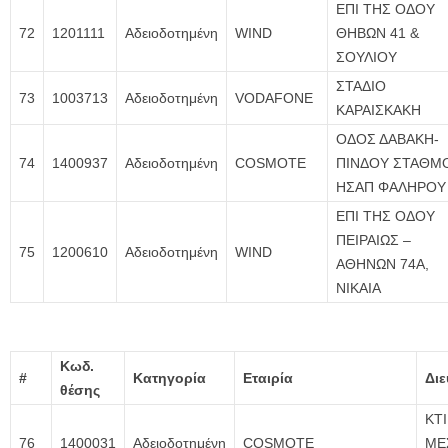
ΕΠΙ ΤΗΣ ΟΔΟΥ
72
1201111
Αδειοδοτημένη
WIND
ΘΗΒΩΝ 41 &
ΣΟΥΛΙΟΥ
ΣΤΑΔΙΟ
73
1003713
Αδειοδοτημένη
VODAFONE
ΚΑΡΑΙΣΚΑΚΗ
ΟΔΟΣ ΔΑΒΑΚΗ-
74
1400937
Αδειοδοτημένη
COSMOTE
ΠΙΝΔΟΥ ΣΤΑΘΜ
ΗΣΑΠ ΦΑΛΗΡΟΥ
ΕΠΙ ΤΗΣ ΟΔΟΥ
ΠΕΙΡΑΙΩΣ –
75
1200610
Αδειοδοτημένη
WIND
ΑΘΗΝΩΝ 74Α,
ΝΙΚΑΙΑ
Κωδ.
#
Κατηγορία
Εταιρία
Δι
θέσης
ΚΤ
76
1400031
Αδειοδοτημένη
COSMOTE
ΜΕ