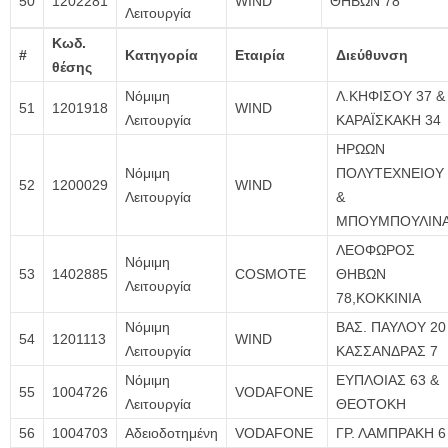
50
1202281
WIND
ΘΗΒΩΝ 78
Λειτουργία
Κωδ.
#
Κατηγορία
Εταιρία
Διεύθυνση
θέσης
Νόμιμη
Λ.ΚΗΦΙΣΟΥ 37 &
51
1201918
WIND
Λειτουργία
ΚΑΡΑΪΣΚΑΚΗ 34
ΗΡΩΩΝ
Νόμιμη
ΠΟΛΥΤΕΧΝΕΙΟΥ 
52
1200029
WIND
Λειτουργία
&
ΜΠΟΥΜΠΟΥΛΙΝ
ΛΕΟΦΩΡΟΣ
Νόμιμη
53
1402885
COSMOTE
ΘΗΒΩΝ
Λειτουργία
78,ΚΟΚΚΙΝΙΑ
Νόμιμη
ΒΑΣ. ΠΑΥΛΟΥ 20
54
1201113
WIND
Λειτουργία
ΚΑΣΣΑΝΔΡΑΣ 7
Νόμιμη
ΕΥΠΛΟΙΑΣ 63 &
55
1004726
VODAFONE
Λειτουργία
ΘΕΟΤΟΚΗ
56
1004703
Αδειοδοτημένη
VODAFONE
ΓΡ. ΛΑΜΠΡΑΚΗ 6