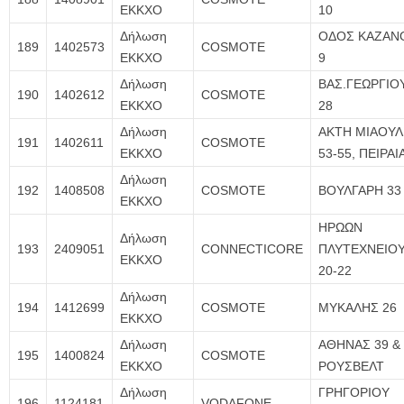
ΕΚΚΧΟ
10
Δήλωση
ΟΔΟΣ ΚΑΖΑΝ
189
1402573
COSMOTE
ΕΚΚΧΟ
9
Δήλωση
ΒΑΣ.ΓΕΩΡΓΙΟ
190
1402612
COSMOTE
ΕΚΚΧΟ
28
Δήλωση
ΑΚΤΗ ΜΙΑΟΥ
191
1402611
COSMOTE
ΕΚΚΧΟ
53-55, ΠΕΙΡΑΙ
Δήλωση
192
1408508
COSMOTE
ΒΟΥΛΓΑΡΗ 33
ΕΚΚΧΟ
ΗΡΩΩΝ
Δήλωση
193
2409051
CONNECTICORE
ΠΛΥΤΕΧΝΕΙΟ
ΕΚΚΧΟ
20-22
Δήλωση
194
1412699
COSMOTE
ΜΥΚΑΛΗΣ 26
ΕΚΚΧΟ
Δήλωση
ΑΘΗΝΑΣ 39 &
195
1400824
COSMOTE
ΕΚΚΧΟ
ΡΟΥΣΒΕΛΤ
Δήλωση
ΓΡΗΓΟΡΙΟΥ
196
1124181
VODAFONE