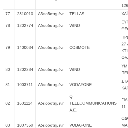
12
77
2310010
Αδειοδοτημένη
TELLAS
ΧΑ
ΕΥ
78
1202774
Αδειοδοτημένη
WIND
ΘΕ
ΠΡ
27
79
1400034
Αδειοδοτημένη
COSMOTE
ΚΤΙ
ΦΑ
ΥΜ
80
1202284
Αδειοδοτημένη
WIND
ΠΕ
ΣΤ
81
1003711
Αδειοδοτημένη
VODAFONE
ΚΑ
Q
ΓΙ
82
1601114
Αδειοδοτημένη
TELECOMMUNICATIONS
11
A.E.
ΟΔ
83
1007359
Αδειοδοτημένη
VODAFONE
ΜΑ