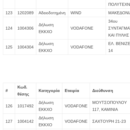
ΠΟΛΥΤΕΧΝ
123
1202089
Αδειοδοτημένη
WIND
ΜΑΚΕΔΟΝΙ
34ου
Δήλωση
124
1004306
VODAFONE
ΣΥΝΤΑΓΜΑ
ΕΚΚΧΟ
ΚΑΙ ΠΥΛΗΣ
Δήλωση
ΕΛ. ΒΕΝΙΖ
125
1004304
VODAFONE
ΕΚΚΧΟ
14
Κωδ.
#
Κατηγορία
Εταιρία
Διεύθυνση
θέσης
Δήλωση
ΜΟΥΤΣΟΠΟΥΛΟΥ
126
1017492
VODAFONE
ΕΚΚΧΟ
117, ΚΑΜΙΝΙΑ
Δήλωση
127
1004142
VODAFONE
ΣΑΧΤΟΥΡΗ 21-23
ΕΚΚΧΟ