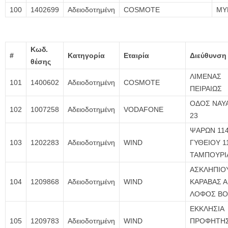
100
1402699
Αδειοδοτημένη
COSMOTE
ΜΥ
Κωδ.
#
Κατηγορία
Εταιρία
Διεύθυνση
θέσης
ΛΙΜΕΝΑΣ
101
1400602
Αδειοδοτημένη
COSMOTE
ΠΕΙΡΑΙΩΣ
ΟΔΟΣ ΝΑΥ
102
1007258
Αδειοδοτημένη
VODAFONE
23
ΨΑΡΩΝ 114
103
1202283
Αδειοδοτημένη
WIND
ΓΥΘΕΙΟΥ 1
ΤΑΜΠΟΥΡΙ
ΑΣΚΛΗΠΙΟΥ
104
1209868
Αδειοδοτημένη
WIND
ΚΑΡΑΒΑΣ Α
ΛΟΦΟΣ ΒΟ
ΕΚΚΛΗΣΙΑ
105
1209783
Αδειοδοτημένη
WIND
ΠΡΟΦΗΤΗΣ