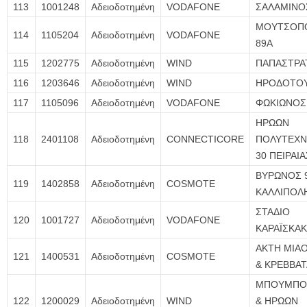
113
1001248
Αδειοδοτημένη
VODAFONE
ΣΑΛΑΜΙΝΟ
ΜΟΥΤΣΟΠ
114
1105204
Αδειοδοτημένη
VODAFONE
89Α
115
1202775
Αδειοδοτημένη
WIND
ΠΑΠΑΣΤΡΑ
116
1203646
Αδειοδοτημένη
WIND
ΗΡΟΔΟΤΟΥ
117
1105096
Αδειοδοτημένη
VODAFONE
ΦΩΚΙΩΝΟΣ
ΗΡΩΩΝ
118
2401108
Αδειοδοτημένη
CONNECTICORE
ΠΟΛΥΤΕΧΝ
30 ΠΕΙΡΑΙΑ
ΒΥΡΩΝΟΣ 9
119
1402858
Αδειοδοτημένη
COSMOTE
ΚΑΛΛΙΠΟΛ
ΣΤΑΔΙΟ
120
1001727
Αδειοδοτημένη
VODAFONE
ΚΑΡΑΪΣΚΑ
ΑΚΤΗ ΜΙΑΟ
121
1400531
Αδειοδοτημένη
COSMOTE
& ΚΡΕΒΒΑΤ
ΜΠΟΥΜΠΟ
122
1200029
Αδειοδοτημένη
WIND
& ΗΡΩΩΝ