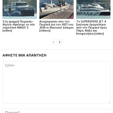
Στη γραμμή Πειραιάς–
Αναχώρησαν απο τον
Το SUPERSPEED JET 4
Αίγινα–Αγκίστρι το νέο
Πειραιά για τον ΘΕΠ του
ξεκίνησε δρομολόγια
ταχύπλοο MAGIC 5
2026 οι Ναυτικοί Δόκιμοι
από τον Πειραιά προς
[video]
[videos]
Πάρο, Νάξο και
Κουφονήσια [video]
ΑΦΗΣΤΕ ΜΙΑ ΑΠΑΝΤΗΣΗ