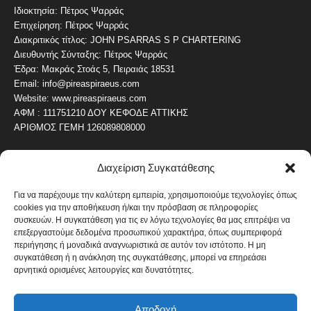
Ιδιοκτησία: Πέτρος Ψαρράς
Επιχείρηση: Πέτρος Ψαρράς
Διακριτικός τίτλος: JOHN PSARRAS S P CHARTERING
Διευθυντής Σύνταξης: Πέτρος Ψαρράς
Έδρα: Μακράς Στοάς 5, Πειραιάς 18531
Email: info@pireaspiraeus.com
Website: www.pireaspiraeus.com
ΑΦΜ : 111751210 ΔΟΥ ΚΕΦΟΔΕ ΑΤΤΙΚΗΣ
ΑΡΙΘΜΟΣ ΓΕΜΗ 126089808000
Διαχείριση Συγκατάθεσης
ΔΗΜΟΦΙΛΗ ΚΑΤΗΓΟΡΙΑ
4486
ΝΕΑ ΤΟΥ ΠΕΙΡΑΙΑ
Για να παρέχουμε την καλύτερη εμπειρία, χρησιμοποιούμε τεχνολογίες όπως
cookies για την αποθήκευση ή/και την πρόσβαση σε πληροφορίες
1819
ΟΛΥΜΠΙΑΚΟΣ
συσκευών. Η συγκατάθεση για τις εν λόγω τεχνολογίες θα μας επιτρέψει να
1742
επεξεργαστούμε δεδομένα προσωπικού χαρακτήρα, όπως συμπεριφορά
ΑΛΛΑ ΚΟΙΝΩΝΙΚΑ
περιήγησης ή μοναδικά αναγνωριστικά σε αυτόν τον ιστότοπο. Η μη
1636
ΕΙΔΗΣΕΙΣ ΝΑΥΤΙΛΙΑ
συγκατάθεση ή η ανάκληση της συγκατάθεσης, μπορεί να επηρεάσει
αρνητικά ορισμένες λειτουργίες και δυνατότητες.
1051
ΟΙΚΟΝΟΜΙΚΑ
822
ΚΑΛΛΙΤΕΧΝΙΚΑ
Αποδοχή