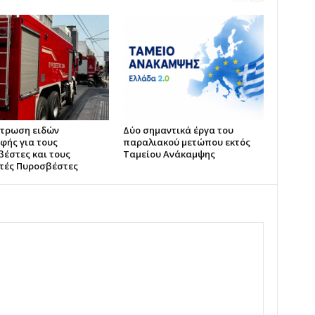
ντρωση ειδών
Δύο σημαντικά έργα του
φής για τους
παραλιακού μετώπου εκτός
έστες και τους
Ταμείου Ανάκαμψης
τές Πυροσβέστες