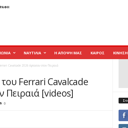
ΓΡΑΦΉ
ΝΩΝΙΑ
ΝΑΥΤΙΛΙΑ
Η ΑΠΟΨΗ ΜΑΣ
ΚΑΙΡΟΣ
ΚΙΝΗΣΗ
Ferrari Cavalcade 2026 έφτασαν στον Πειραιά
του Ferrari Cavalcade
 Πειραιά [videos]
Στ
0