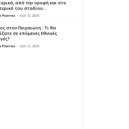
ερικά, από την οροφή και στο
ερικό του σταδίου...
s Psarras
-
Ιούλ 12, 2026
ς στον Πειραιώτη : Τι θα
ζατε σε επόμενες Εθνικές
γές?
s Psarras
-
Ιούλ 12, 2026