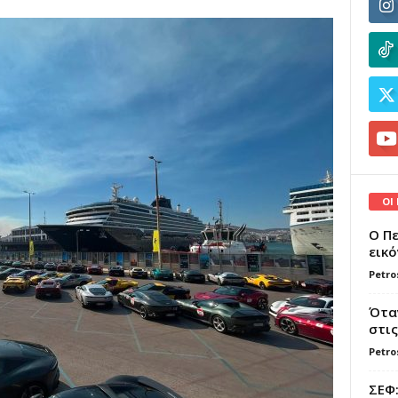
ΟΙ
Ο Πε
εικό
Petro
Όταν
στις
Petro
ΣΕΦ: