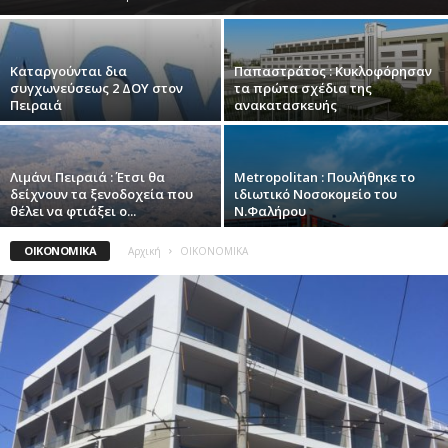
Καταργούνται δια
Παπαστράτος : Κυκλοφόρησαν
συγχωνεύσεως 2 ΔΟΥ στον
τα πρώτα σχέδια της
Πειραιά
ανακατασκευής
Λιμάνι Πειραιά : Έτσι θα
Metropolitan : Πουλήθηκε το
δείχνουν τα ξενοδοχεία που
ιδιωτικό Νοσοκομείο του
θέλει να φτιάξει ο...
Ν.Φαλήρου
ΟΙΚΟΝΟΜΙΚΑ
Αρχική
ΟΙΚΟΝΟΜΙΚΑ