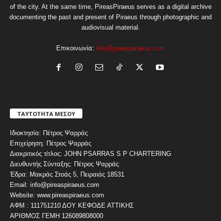
of the city. At the same time, PireasPiraeus serves as a digital archive
documenting the past and present of Piraeus through photographic and
audiovisual material.
Επικοινωνία:
info@pireaspiraeus.com
ΤΑΥΤΟΤΗΤΑ ΜΕΣΟΥ
Ιδιοκτησία: Πέτρος Ψαρράς
Επιχείρηση: Πέτρος Ψαρράς
Διακριτικός τίτλος: JOHN PSARRAS S P CHARTERING
Διευθυντής Σύνταξης: Πέτρος Ψαρράς
Έδρα: Μακράς Στοάς 5, Πειραιάς 18531
Email: info@pireaspiraeus.com
Website: www.pireaspiraeus.com
ΑΦΜ : 111751210 ΔΟΥ ΚΕΦΟΔΕ ΑΤΤΙΚΗΣ
ΑΡΙΘΜΟΣ ΓΕΜΗ 126089808000