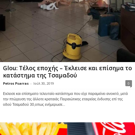
Glou: Tέλος εποχής – Έκλεισε και επίσημα το
κατάστημα της Τσαμαδού
Petros Psarras
-
Ιούλ 30, 2019
0
Εκλεισε και επίσηματο τελευταίο κατάστημα που είχε παραμείνει ανοικτό, μετά
την πτώχευση της άλλοτε κραταιάς Πειραιώτικης εταιρείας ένδυσης επί της
οδού Τσαμαδού 30,οπως ενήμερωσε...