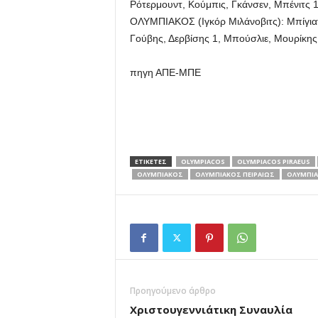
Ρότερμουντ, Κούμπις, Γκάνσεν, Μπένιτς 
ΟΛΥΜΠΙΑΚΟΣ (Ιγκόρ Μιλάνοβιτς): Μπίγιατ
Γούβης, Δερβίσης 1, Μπούσλιε, Μουρίκης
πηγη ΑΠΕ-ΜΠΕ
ΕΤΙΚΕΤΕΣ
OLYMPIACOS
OLYMPIACOS PIRAEUS
ΟΛΥΜΠΙΑΚΟΣ
ΟΛΥΜΠΙΑΚΟΣ ΠΕΙΡΑΙΩΣ
ΟΛΥΜΠΙΑ
Προηγούμενο άρθρο
Χριστουγεννιάτικη Συναυλία