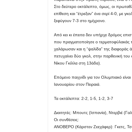
Στο δεύτερο οκτάλεπτο, όμως, οι πρωταθ
επίθεση και “έτρεξαν” ένα σερί 4-0, με γκ
ξεφύγουν 7-3 στο ημίχρονο.
Από κει κι έπειτα δεν υπήρχε δρόμος επι
που πραγματοποίησε ο τερματοφύλακάς του
χαλάρωσαν και η “ψαλίδα” της διαφοράς ά
πετυχαίνει δύο γκολ, στην παρθενική το
Νίκου Γκίλλα στη 13άδα).
Επόμενο παιχνίδι για τον Ολυμπιακό είνα
Ιανουαρίου στον Πειραιά.
Τα οκτάλεπτα: 2-2, 1-5, 1-2, 3-7
Διαιτητές: Μπουτς (Ισπανία), Ντερβιέ (Γαλ
Οι συνθέσεις:
ΑΝΟΒΕΡΟ (Κάρστεν Ζεεχάφερ): Γκετς, Τσόρ