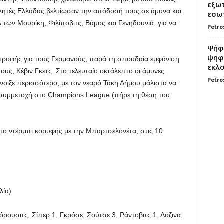
εξωτ
λητές Ελλάδας βελτίωσαν την απόδοσή τους σε άμυνα και
εσωτ
ολ των Μουρίκη, Φιλίποβιτς, Βάμος και Γενηδουνιά, για να
Petro
Ψήφο
ψηφί
στροφής για τους Γερμανούς, παρά τη σπουδαία εμφάνιση
εκλο
ς, Κέβιν Γκετς. Στο τελευταίο οκτάλεπτο οι άμυνες
Petro
νοιξε περισσότερο, με τον νεαρό Τάκη Δήμου μάλιστα να
υ συμμετοχή στο Champions League (πήρε τη θέση του
ι το ντέρμπι κορυφής με την Μπαρτσελονέτα, στις 10
λία)
ουσιτς, Σίπερ 1, Γκρόσε, Σούτσε 3, Ράντοβιτς 1, Λόζινα,