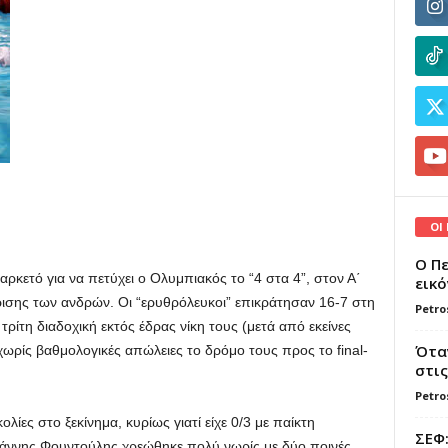
ΟΙ
Ο Πε
ρκετό για να πετύχει ο Ολυμπιακός το “4 στα 4”, στον Α΄
εικό
σης των ανδρών. Οι “ερυθρόλευκοι” επικράτησαν 16-7 στη
Petro
ρίτη διαδοχική εκτός έδρας νίκη τους (μετά από εκείνες
Όταν
 χωρίς βαθμολογικές απώλειες το δρόμο τους προς το final-
στις
Petro
ίες στο ξεκίνημα, κυρίως γιατί είχε 0/3 με παίκτη
ΣΕΦ:
άννης Φουντούλης χρεώθηκε πολύ νωρίς με δύο ποινές.