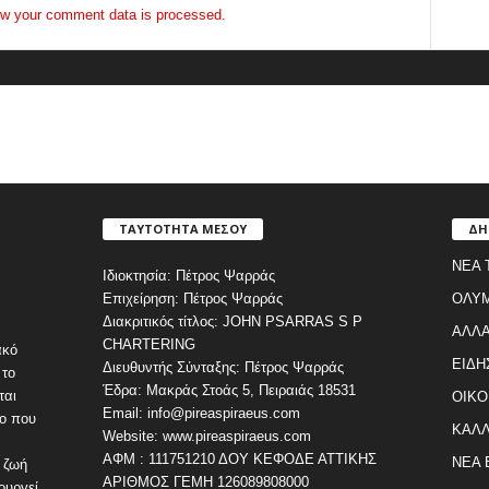
w your comment data is processed.
ΤΑΥΤΟΤΗΤΑ ΜΕΣΟΥ
ΔΗ
ΝΕΑ 
Ιδιοκτησία: Πέτρος Ψαρράς
Επιχείρηση: Πέτρος Ψαρράς
ΟΛΥ
Διακριτικός τίτλος: JOHN PSARRAS S P
ΑΛΛΑ
CHARTERING
ακό
ΕΙΔΗ
Διευθυντής Σύνταξης: Πέτρος Ψαρράς
 το
Έδρα: Μακράς Στοάς 5, Πειραιάς 18531
ται
ΟΙΚΟ
Email: info@pireaspiraeus.com
εο που
ΚΑΛΛ
Website: www.pireaspiraeus.com
ΑΦΜ : 111751210 ΔΟΥ ΚΕΦΟΔΕ ΑΤΤΙΚΗΣ
ΝΕΑ 
 ζωή
ΑΡΙΘΜΟΣ ΓΕΜΗ 126089808000
ουργεί