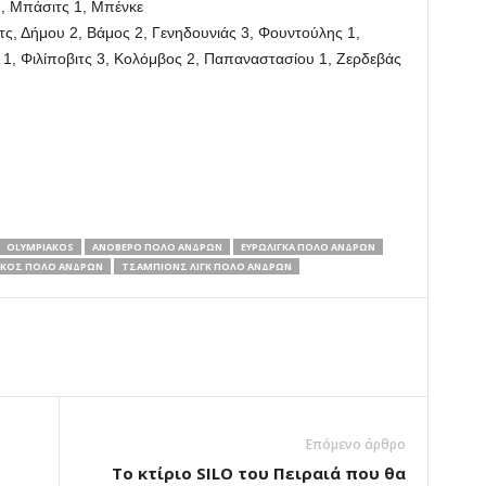
1, Μπάσιτς 1, Μπένκε
ς, Δήμου 2, Βάμος 2, Γενηδουνιάς 3, Φουντούλης 1,
 1, Φιλίποβιτς 3, Κολόμβος 2, Παπαναστασίου 1, Ζερδεβάς
OLYMPIAKOS
ΑΝΟΒΕΡΟ ΠΟΛΟ ΑΝΔΡΩΝ
ΕΥΡΩΛΙΓΚΑ ΠΟΛΟ ΑΝΔΡΩΝ
ΚΟΣ ΠΟΛΟ ΑΝΔΡΩΝ
ΤΣΑΜΠΙΟΝΣ ΛΙΓΚ ΠΟΛΟ ΑΝΔΡΩΝ
Επόμενο άρθρο
Το κτίριο SILO του Πειραιά που θα