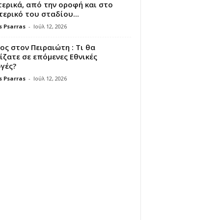
ερικά, από την οροφή και στο
ερικό του σταδίου...
s Psarras
-
Ιούλ 12, 2026
ς στον Πειραιώτη : Τι θα
ζατε σε επόμενες Εθνικές
γές?
s Psarras
-
Ιούλ 12, 2026