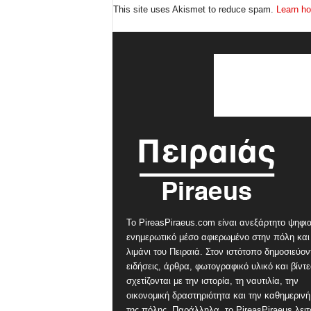
This site uses Akismet to reduce spam.
Learn ho
Το PireasPiraeus.com είναι ανεξάρτητο ψηφι
ενημερωτικό μέσο αφιερωμένο στην πόλη και
λιμάνι του Πειραιά. Στον ιστότοπο δημοσιεύον
ειδήσεις, άρθρα, φωτογραφικό υλικό και βίντ
σχετίζονται με την ιστορία, τη ναυτιλία, την
οικονομική δραστηριότητα και την καθημερινή
της πόλης. Παράλληλα, το PireasPiraeus λειτ