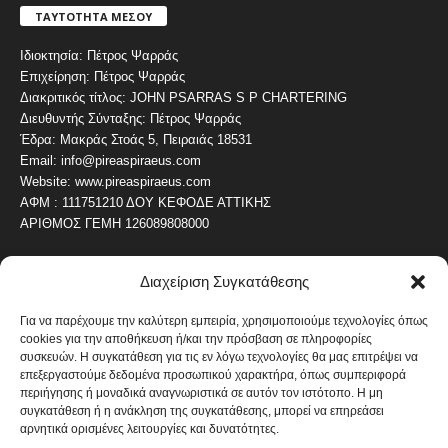
ΤΑΥΤΟΤΗΤΑ ΜΕΣΟΥ
Ιδιοκτησία: Πέτρος Ψαρράς
Επιχείρηση: Πέτρος Ψαρράς
Διακριτικός τίτλος: JOHN PSARRAS S P CHARTERING
Διευθυντής Σύνταξης: Πέτρος Ψαρράς
Έδρα: Μακράς Στοάς 5, Πειραιάς 18531
Email: info@pireaspiraeus.com
Website: www.pireaspiraeus.com
ΑΦΜ : 111751210 ΔΟΥ ΚΕΦΟΔΕ ΑΤΤΙΚΗΣ
ΑΡΙΘΜΟΣ ΓΕΜΗ 126089808000
Διαχείριση Συγκατάθεσης
ΔΗΜΟΦΙΛΗ ΚΑΤΗΓΟΡΙΑ
4487
ΝΕΑ ΤΟΥ ΠΕΙΡΑΙΑ
Για να παρέχουμε την καλύτερη εμπειρία, χρησιμοποιούμε τεχνολογίες όπως
cookies για την αποθήκευση ή/και την πρόσβαση σε πληροφορίες
1820
ΟΛΥΜΠΙΑΚΟΣ
συσκευών. Η συγκατάθεση για τις εν λόγω τεχνολογίες θα μας επιτρέψει να
1742
επεξεργαστούμε δεδομένα προσωπικού χαρακτήρα, όπως συμπεριφορά
ΑΛΛΑ ΚΟΙΝΩΝΙΚΑ
περιήγησης ή μοναδικά αναγνωριστικά σε αυτόν τον ιστότοπο. Η μη
1636
ΕΙΔΗΣΕΙΣ ΝΑΥΤΙΛΙΑ
συγκατάθεση ή η ανάκληση της συγκατάθεσης, μπορεί να επηρεάσει
αρνητικά ορισμένες λειτουργίες και δυνατότητες.
1051
ΟΙΚΟΝΟΜΙΚΑ