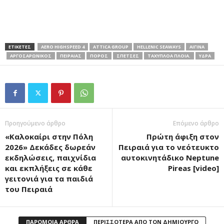
ΕΤΙΚΕΤΕΣ
AERO HIGHSPEED 4
ATTICA GROUP
HELLENIC SEAWAYS
ΑΙΓΙΝΑ
ΑΡΓΟΣΑΡΩΝΙΚΟΣ
ΠΕΙΡΑΙΑΣ
ΠΟΡΟΣ
ΣΠΕΤΣΕΣ
ΤΑΧΎΠΛΟΑ ΠΛΟΊΑ.
ΥΔΡΑ
Προηγούμενο άρθρο
Επόμενο άρθρο
«Καλοκαίρι στην Πόλη
Πρώτη άφιξη στον
2026» Δεκάδες δωρεάν
Πειραιά για το νεότευκτο
εκδηλώσεις, παιχνίδια
αυτοκινητάδικο Neptune
και εκπλήξεις σε κάθε
Pireas [video]
γειτονιά για τα παιδιά
του Πειραιά
ΠΑΡΟΜΟΙΑ ΑΡΘΡΑ
ΠΕΡΙΣΣΟΤΕΡΑ ΑΠΟ ΤΟΝ ΔΗΜΙΟΥΡΓΟ