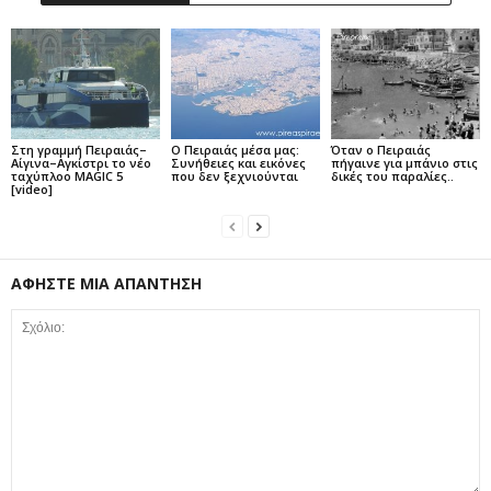
Στη γραμμή Πειραιάς–
Ο Πειραιάς μέσα μας:
Όταν ο Πειραιάς
Αίγινα–Αγκίστρι το νέο
Συνήθειες και εικόνες
πήγαινε για μπάνιο στις
ταχύπλοο MAGIC 5
που δεν ξεχνιούνται
δικές του παραλίες..
[video]
ΑΦΗΣΤΕ ΜΙΑ ΑΠΑΝΤΗΣΗ