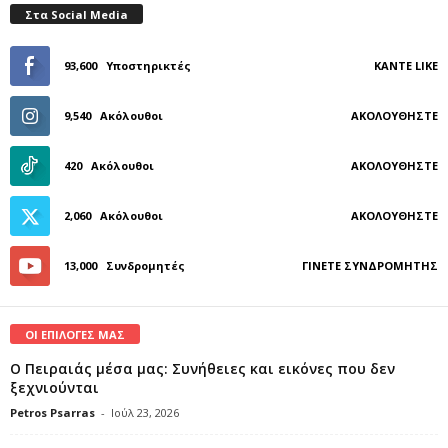
Στα Social Media
93,600
Υποστηρικτές
ΚΆΝΤΕ LIKE
9,540
Ακόλουθοι
ΑΚΟΛΟΥΘΉΣΤΕ
420
Ακόλουθοι
ΑΚΟΛΟΥΘΉΣΤΕ
2,060
Ακόλουθοι
ΑΚΟΛΟΥΘΉΣΤΕ
13,000
Συνδρομητές
ΓΊΝΕΤΕ ΣΥΝΔΡΟΜΗΤΉΣ
ΟΙ ΕΠΙΛΟΓΕΣ ΜΑΣ
Ο Πειραιάς μέσα μας: Συνήθειες και εικόνες που δεν
ξεχνιούνται
Petros Psarras
-
Ιούλ 23, 2026