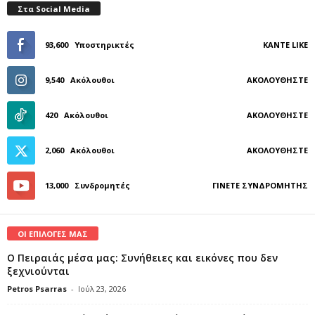
Στα Social Media
93,600
Υποστηρικτές
ΚΆΝΤΕ LIKE
9,540
Ακόλουθοι
ΑΚΟΛΟΥΘΉΣΤΕ
420
Ακόλουθοι
ΑΚΟΛΟΥΘΉΣΤΕ
2,060
Ακόλουθοι
ΑΚΟΛΟΥΘΉΣΤΕ
13,000
Συνδρομητές
ΓΊΝΕΤΕ ΣΥΝΔΡΟΜΗΤΉΣ
ΟΙ ΕΠΙΛΟΓΕΣ ΜΑΣ
Ο Πειραιάς μέσα μας: Συνήθειες και εικόνες που δεν
ξεχνιούνται
Petros Psarras
-
Ιούλ 23, 2026