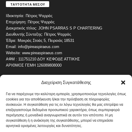
ΤΑΥΤΟΤΗΤΑ ΜΕΣΟΥ
Ιδιοκτησία: Πέτρος Ψαρράς
Επιχείρηση: Πέτρος Ψαρράς
Διακριτικός τίτλος: JOHN PSARRAS S P CHARTERING
Διευθυντής Σύνταξης: Πέτρος Ψαρράς
Έδρα: Μακράς Στοάς 5, Πειραιάς 18531
Email: info@pireaspiraeus.com
Website: www.pireaspiraeus.com
ΑΦΜ : 111751210 ΔΟΥ ΚΕΦΟΔΕ ΑΤΤΙΚΗΣ
ΑΡΙΘΜΟΣ ΓΕΜΗ 126089808000
Διαχείριση Συγκατάθεσης
ΔΗΜΟΦΙΛΗ ΚΑΤΗΓΟΡΙΑ
4487
ΝΕΑ ΤΟΥ ΠΕΙΡΑΙΑ
Για να παρέχουμε την καλύτερη εμπειρία, χρησιμοποιούμε τεχνολογίες όπως
cookies για την αποθήκευση ή/και την πρόσβαση σε πληροφορίες
1820
ΟΛΥΜΠΙΑΚΟΣ
συσκευών. Η συγκατάθεση για τις εν λόγω τεχνολογίες θα μας επιτρέψει να
1742
επεξεργαστούμε δεδομένα προσωπικού χαρακτήρα, όπως συμπεριφορά
ΑΛΛΑ ΚΟΙΝΩΝΙΚΑ
περιήγησης ή μοναδικά αναγνωριστικά σε αυτόν τον ιστότοπο. Η μη
1636
ΕΙΔΗΣΕΙΣ ΝΑΥΤΙΛΙΑ
συγκατάθεση ή η ανάκληση της συγκατάθεσης, μπορεί να επηρεάσει
αρνητικά ορισμένες λειτουργίες και δυνατότητες.
1051
ΟΙΚΟΝΟΜΙΚΑ