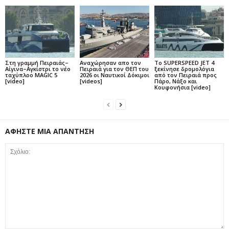
Στη γραμμή Πειραιάς–
Αναχώρησαν απο τον
Το SUPERSPEED JET 4
Αίγινα–Αγκίστρι το νέο
Πειραιά για τον ΘΕΠ του
ξεκίνησε δρομολόγια
ταχύπλοο MAGIC 5
2026 οι Ναυτικοί Δόκιμοι
από τον Πειραιά προς
[video]
[videos]
Πάρο, Νάξο και
Κουφονήσια [video]
ΑΦΗΣΤΕ ΜΙΑ ΑΠΑΝΤΗΣΗ