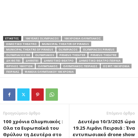
ΕΤΙΚΕΤΕΣ
100 YEARS OLYMPIACOS
100 ΧΡΟΝΙΑ ΟΛΥΜΠΙΑΚΟΣ
DIMOTIKO THEATRO
MUNICIPAL THEATER OF PIRAEUS
MUNICIPAL THEATRE OF PIRAEUS
OLYMPIACOS
OLYMPIACOS PIRAEUS
OLYMPIACOS100
OLYMPIAKOS
PIRAEUS THEATER
PIRAEUS THEATRE
ΔΗ ΘΕ ΠΕΙ
ΔΗΘΕΠΕΙ
ΔΗΜΟΤΙΚΟ ΘΕΑΤΡΟ
ΔΗΜΟΤΙΚΟ ΘΕΑΤΡΟ ΠΕΙΡΑΙΑ
ΘΡΥΛΟΣ 100 ΕΤΩΝ
ΟΛΥΜΠΙΑΚΟΣ
ΟΛΥΜΠΙΑΚΟΣ ΠΕΙΡΑΙΩΣ
ΟΣΦΠ 100 ΧΡΟΝΙΑ
ΠΕΙΡΑΙΑΣ
ΦΑΝΕΛΑ ΟΛΥΜΠΙΑΚΟΥ 100 ΧΡΟΝΙΑ
Προηγούμενο άρθρο
Επόμενο άρθρο
100 χρόνια Ολυμπιακός :
Δευτέρα 10/3/2025 ώρα
Ολα τα Ευρωπαϊκά του
19.25 Λιμάνι Πειραιά : Ένα
Θρύλου τη Δευτέρα στο
εντυπωσιακό drone show