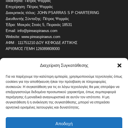
Ιδιοκτησία: Πέτρος Ψαρράς
Επιχείρηση: Πέτρος Ψαρράς
Διακριτικός τίτλος: JOHN PSARRAS S P CHARTERING
Διευθυντής Σύνταξης: Πέτρος Ψαρράς
Έδρα: Μακράς Στοάς 5, Πειραιάς 18531
Email: info@pireaspiraeus.com
Website: www.pireaspiraeus.com
ΑΦΜ : 111751210 ΔΟΥ ΚΕΦΟΔΕ ΑΤΤΙΚΗΣ
ΑΡΙΘΜΟΣ ΓΕΜΗ 126089808000
Διαχείριση Συγκατάθεσης
ΔΗΜΟΦΙΛΗ ΚΑΤΗΓΟΡΙΑ
4486
ΝΕΑ ΤΟΥ ΠΕΙΡΑΙΑ
Για να παρέχουμε την καλύτερη εμπειρία, χρησιμοποιούμε τεχνολογίες όπως
cookies για την αποθήκευση ή/και την πρόσβαση σε πληροφορίες
1819
ΟΛΥΜΠΙΑΚΟΣ
συσκευών. Η συγκατάθεση για τις εν λόγω τεχνολογίες θα μας επιτρέψει να
1742
επεξεργαστούμε δεδομένα προσωπικού χαρακτήρα, όπως συμπεριφορά
ΑΛΛΑ ΚΟΙΝΩΝΙΚΑ
περιήγησης ή μοναδικά αναγνωριστικά σε αυτόν τον ιστότοπο. Η μη
1636
ΕΙΔΗΣΕΙΣ ΝΑΥΤΙΛΙΑ
συγκατάθεση ή η ανάκληση της συγκατάθεσης, μπορεί να επηρεάσει
αρνητικά ορισμένες λειτουργίες και δυνατότητες.
1051
ΟΙΚΟΝΟΜΙΚΑ
822
ΚΑΛΛΙΤΕΧΝΙΚΑ
Αποδοχή
608
ΝΕΑ Β' ΠΕΙΡΑΙΑ