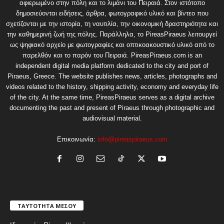
αφιερωμένο στην πόλη και το λιμάνι του Πειραιά. Στον ιστότοπο
δημοσιεύονται ειδήσεις, άρθρα, φωτογραφικό υλικό και βίντεο που
σχετίζονται με την ιστορία, τη ναυτιλία, την οικονομική δραστηριότητα και
την καθημερινή ζωή της πόλης. Παράλληλα, το PireasPiraeus λειτουργεί
ως ψηφιακό αρχείο με φωτογραφίες και οπτικοακουστικό υλικό από το
παρελθόν και το παρόν του Πειραιά. PireasPiraeus.com is an
independent digital media platform dedicated to the city and port of
Piraeus, Greece. The website publishes news, articles, photographs and
videos related to the history, shipping activity, economy and everyday life
of the city. At the same time, PireasPiraeus serves as a digital archive
documenting the past and present of Piraeus through photographic and
audiovisual material.
Επικοινωνία:
info@pireaspiraeus.com
ΤΑΥΤΟΤΗΤΑ ΜΕΣΟΥ