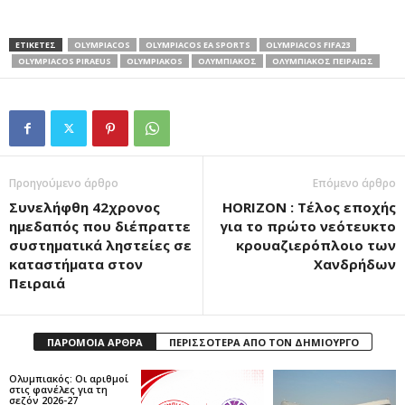
ΕΤΙΚΕΤΕΣ
OLYMPIACOS
OLYMPIACOS EA SPORTS
OLYMPIACOS FIFA23
OLYMPIACOS PIRAEUS
OLYMPIAKOS
ΟΛΥΜΠΙΑΚΟΣ
ΟΛΥΜΠΙΑΚΟΣ ΠΕΙΡΑΙΩΣ
Προηγούμενο άρθρο
Επόμενο άρθρο
Συνελήφθη 42χρονος
HORIZON : Τέλος εποχής
ημεδαπός που διέπραττε
για το πρώτο νεότευκτο
συστηματικά ληστείες σε
κρουαζιερόπλοιο των
καταστήματα στον
Χανδρήδων
Πειραιά
ΠΑΡΟΜΟΙΑ ΑΡΘΡΑ
ΠΕΡΙΣΣΟΤΕΡΑ ΑΠΟ ΤΟΝ ΔΗΜΙΟΥΡΓΟ
Ολυμπιακός: Οι αριθμοί
στις φανέλες για τη
σεζόν 2026-27