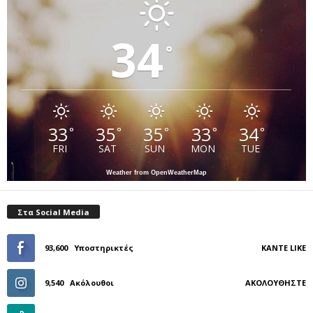
34
°
33
35
35
33
34
°
°
°
°
°
FRI
SAT
SUN
MON
TUE
Weather from OpenWeatherMap
Στα Social Media
93,600
Υποστηρικτές
ΚΆΝΤΕ LIKE
9,540
Ακόλουθοι
ΑΚΟΛΟΥΘΉΣΤΕ