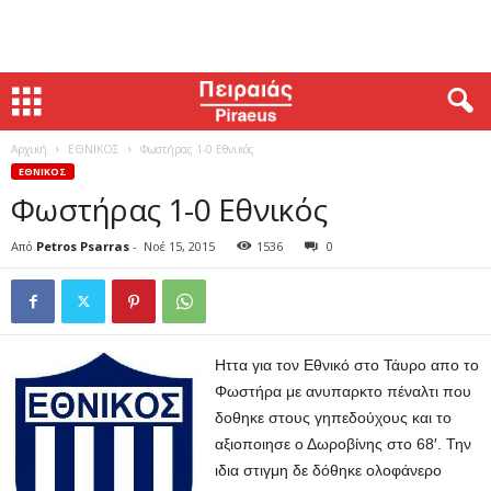
Αρχική
ΕΘΝΙΚΟΣ
Φωστήρας 1-0 Εθνικός
ΕΘΝΙΚΟΣ
Φωστήρας 1-0 Εθνικός
Από
Petros Psarras
-
Νοέ 15, 2015
1536
0
Ηττα για τον Εθνικό στο Τάυρο απο το
Φωστήρα με ανυπαρκτο πέναλτι που
δοθηκε στους γηπεδούχους και το
αξιοποιησε ο Δωροβίνης στο 68′. Την
ιδια στιγμη δε δόθηκε ολοφάνερο