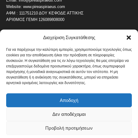
Email: info@pireaspiraeus.com
Website: www.pireaspiraeus.com
ΑΦΜ : 111751210 ΔΟΥ ΚΕΦΟΔΕ ΑΤΤΙΚΗΣ
ΑΡΙΘΜΟΣ ΓΕΜΗ 126089808000
Διαχείριση Συγκατάθεσης
ΔΗΜΟΦΙΛΗ ΚΑΤΗΓΟΡΙΑ
4487
ΝΕΑ ΤΟΥ ΠΕΙΡΑΙΑ
Για να παρέχουμε την καλύτερη εμπειρία, χρησιμοποιούμε τεχνολογίες όπως
cookies για την αποθήκευση ή/και την πρόσβαση σε πληροφορίες
1820
ΟΛΥΜΠΙΑΚΟΣ
συσκευών. Η συγκατάθεση για τις εν λόγω τεχνολογίες θα μας επιτρέψει να
1742
επεξεργαστούμε δεδομένα προσωπικού χαρακτήρα, όπως συμπεριφορά
ΑΛΛΑ ΚΟΙΝΩΝΙΚΑ
περιήγησης ή μοναδικά αναγνωριστικά σε αυτόν τον ιστότοπο. Η μη
1636
ΕΙΔΗΣΕΙΣ ΝΑΥΤΙΛΙΑ
συγκατάθεση ή η ανάκληση της συγκατάθεσης, μπορεί να επηρεάσει
αρνητικά ορισμένες λειτουργίες και δυνατότητες.
1051
ΟΙΚΟΝΟΜΙΚΑ
822
ΚΑΛΛΙΤΕΧΝΙΚΑ
Αποδοχή
608
ΝΕΑ Β' ΠΕΙΡΑΙΑ
Δεν αποδέχομαι
Προβολή προτιμήσεων
Πολιτική Cookies
Όροι και Προϋποθέσεις