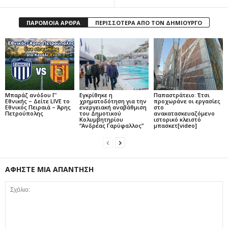
ΠΑΡΟΜΟΙΑ ΑΡΘΡΑ
ΠΕΡΙΣΣΟΤΕΡΑ ΑΠΟ ΤΟΝ ΔΗΜΙΟΥΡΓΟ
Μπαράζ ανόδου Γ’
Εγκρίθηκε η
Παπαστράτειο: Έτσι
Εθνικής – Δείτε LIVE το
χρηματοδότηση για την
προχωράνε οι εργασίες
Εθνικός Πειραιά – Άρης
ενεργειακή αναβάθμιση
στο
Πετρούπολης
του Δημοτικού
ανακατασκευαζόμενο
Κολυμβητηρίου
ιστορικό κλειστό
“Ανδρέας Γαρύφαλλος”
μπασκετ[video]
ΑΦΗΣΤΕ ΜΙΑ ΑΠΑΝΤΗΣΗ