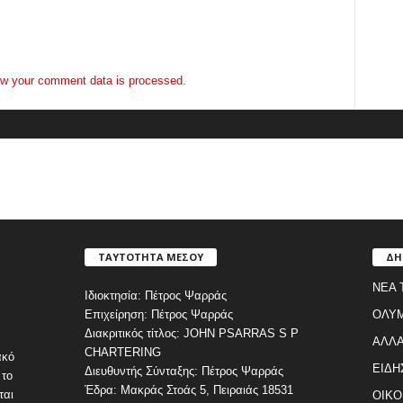
w your comment data is processed.
ΤΑΥΤΟΤΗΤΑ ΜΕΣΟΥ
ΔΗ
ΝΕΑ 
Ιδιοκτησία: Πέτρος Ψαρράς
Επιχείρηση: Πέτρος Ψαρράς
ΟΛΥ
Διακριτικός τίτλος: JOHN PSARRAS S P
ΑΛΛΑ
CHARTERING
ακό
ΕΙΔΗ
Διευθυντής Σύνταξης: Πέτρος Ψαρράς
 το
Έδρα: Μακράς Στοάς 5, Πειραιάς 18531
ται
ΟΙΚΟ