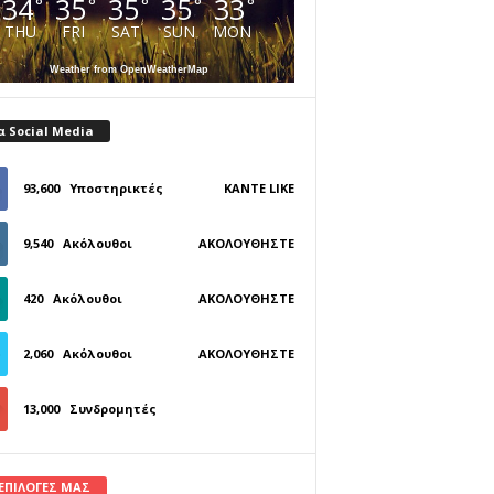
34
35
35
35
33
°
°
°
°
°
THU
FRI
SAT
SUN
MON
Weather from OpenWeatherMap
α Social Media
93,600
Υποστηρικτές
ΚΆΝΤΕ LIKE
9,540
Ακόλουθοι
ΑΚΟΛΟΥΘΉΣΤΕ
420
Ακόλουθοι
ΑΚΟΛΟΥΘΉΣΤΕ
2,060
Ακόλουθοι
ΑΚΟΛΟΥΘΉΣΤΕ
13,000
Συνδρομητές
ΓΊΝΕΤΕ ΣΥΝΔΡΟΜΗΤΉΣ
 ΕΠΙΛΟΓΕΣ ΜΑΣ