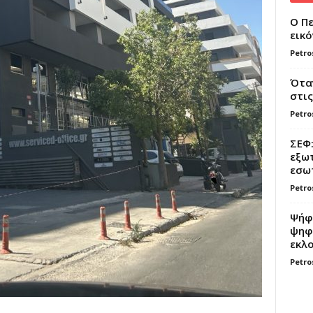
Ο Πε
εικό
Petro
Όταν
στις
Petro
ΣΕΦ:
εξωτ
εσωτ
Petro
Ψήφο
ψηφί
εκλο
Petro