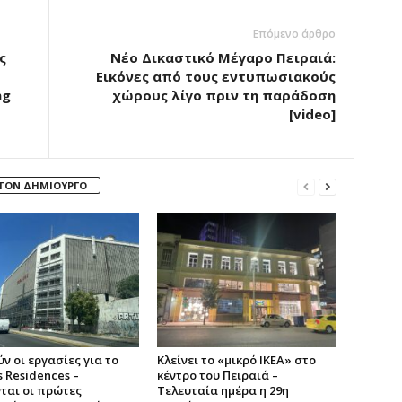
Επόμενο άρθρο
ς
Νέο Δικαστικό Μέγαρο Πειραιά:
Εικόνες από τους εντυπωσιακούς
ng
χώρους λίγο πριν τη παράδοση
[video]
 ΤΟΝ ΔΗΜΙΟΥΡΓΟ
ύν οι εργασίες για το
Κλείνει το «μικρό IKEA» στο
s Residences –
κέντρο του Πειραιά –
ται οι πρώτες
Τελευταία ημέρα η 29η