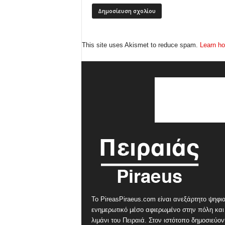
This site uses Akismet to reduce spam.
Learn ho
Το PireasPiraeus.com είναι ανεξάρτητο ψηφι
ενημερωτικό μέσο αφιερωμένο στην πόλη και
λιμάνι του Πειραιά. Στον ιστότοπο δημοσιεύον