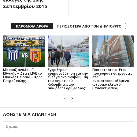
Σεπτεμβρίου 2015
ΠΑΡΟΜΟΙΑ ΑΡΘΡΑ
ΠΕΡΙΣΣΟΤΕΡΑ ΑΠΟ ΤΟΝ ΔΗΜΙΟΥΡΓΟ
Μπαράζ ανόδου Γ’
Εγκρίθηκε η
Παπαστράτειο: Έτσι
Εθνικής – Δείτε LIVE το
χρηματοδότηση για την
προχωράνε οι εργασίες
Εθνικός Πειραιά – Άρης
ενεργειακή αναβάθμιση
στο
Πετρούπολης
του Δημοτικού
ανακατασκευαζόμενο
Κολυμβητηρίου
ιστορικό κλειστό
“Ανδρέας Γαρύφαλλος”
μπασκετ[video]
ΑΦΗΣΤΕ ΜΙΑ ΑΠΑΝΤΗΣΗ