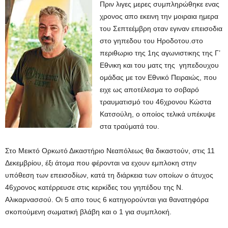
Πριν λιγες μερες συμπληρώθηκε ενας
χρονος απο εκεινη την μοιραια ημερα
του Σεπτεέμβρη οταν εγιναν επεισοδια
στο γηπεδου του Ηροδοτου.στο
περιθωριο της 1ης αγωνιστικης της Γ’
Εθνικη και του ματς της γηπεδουχου
ομάδας με τον Εθνικό Πειραιώς, που
ειχε ως αποτέλεσμα το σοβαρό
τραυματισμό του 46χρονου Κώστα
Κατσούλη, ο οποίος τελικά υπέκυψε
στα τραύματά του.
Στο Μεικτό Ορκωτό Δικαστήριο Νεαπόλεως θα δικαστούν, στις 11
Δεκεμβρίου, έξι άτομα που φέρονται να εχουν εμπλοκη στην
υπόθεση των επεισοδίων, κατά τη διάρκεια των οποίων ο άτυχος
46χρονος κατέρρευσε στις κερκίδες του γηπέδου της Ν.
Αλικαρνασσού. Οι 5 απο τους 6 κατηγορούνται για θανατηφόρα
σκοπούμενη σωματική βλάβη και ο 1 για συμπλοκή.