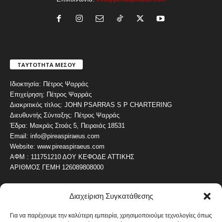
ΤΑΥΤΟΤΗΤΑ ΜΕΣΟΥ
Ιδιοκτησία: Πέτρος Ψαρράς
Επιχείρηση: Πέτρος Ψαρράς
Διακριτικός τίτλος: JOHN PSARRAS S P CHARTERING
Διευθυντής Σύνταξης: Πέτρος Ψαρράς
Έδρα: Μακράς Στοάς 5, Πειραιάς 18531
Email: info@pireaspiraeus.com
Website: www.pireaspiraeus.com
ΑΦΜ : 111751210 ΔΟΥ ΚΕΦΟΔΕ ΑΤΤΙΚΗΣ
ΑΡΙΘΜΟΣ ΓΕΜΗ 126089808000
Διαχείριση Συγκατάθεσης
ΔΗΜΟΦΙΛΗ ΚΑΤΗΓΟΡΙΑ
4487
ΝΕΑ ΤΟΥ ΠΕΙΡΑΙΑ
Για να παρέχουμε την καλύτερη εμπειρία, χρησιμοποιούμε τεχνολογίες όπως