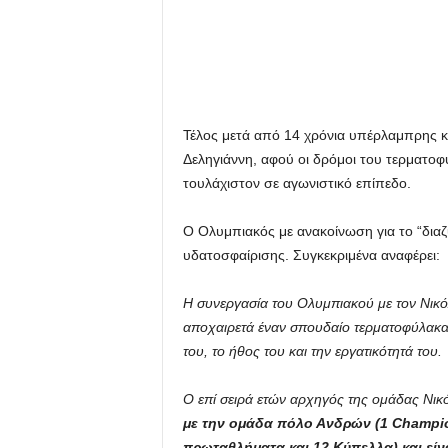
Τέλος μετά από 14 χρόνια υπέρλαμπρης κ
Δεληγιάννη, αφού οι δρόμοι του τερματοφ
τουλάχιστον σε αγωνιστικό επίπεδο.
Ο Ολυμπιακός με ανακοίνωση για το “διαζ
υδατοσφαίρισης. Συγκεκριμένα αναφέρει:
Η συνεργασία του Ολυμπιακού με τον Νικό
αποχαιρετά έναν σπουδαίο τερματοφύλακα,
του, το ήθος του και την εργατικότητά του.
Ο επί σειρά ετών αρχηγός της ομάδας Νικ
με την ομάδα πόλο Ανδρών (1 Champi
πρωταθλήματα και 12 Κύπελλα) και είν