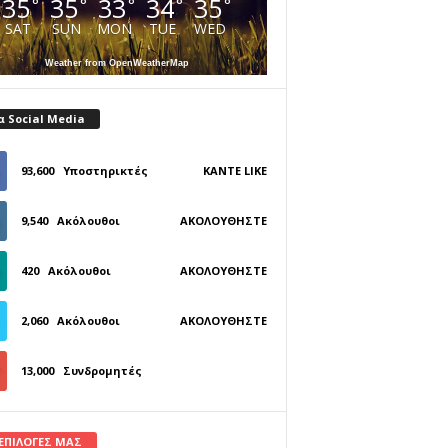
35
35
33
34
35
°
°
°
°
°
SAT
SUN
MON
TUE
WED
Weather from OpenWeatherMap
α Social Media
93,600
Υποστηρικτές
ΚΆΝΤΕ LIKE
9,540
Ακόλουθοι
ΑΚΟΛΟΥΘΉΣΤΕ
420
Ακόλουθοι
ΑΚΟΛΟΥΘΉΣΤΕ
2,060
Ακόλουθοι
ΑΚΟΛΟΥΘΉΣΤΕ
13,000
Συνδρομητές
ΓΊΝΕΤΕ ΣΥΝΔΡΟΜΗΤΉΣ
 ΕΠΙΛΟΓΕΣ ΜΑΣ