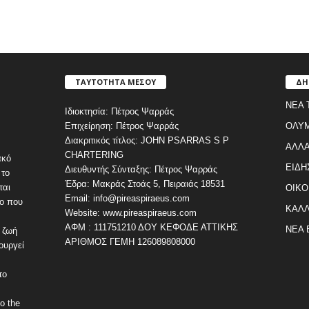
ΤΑΥΤΟΤΗΤΑ ΜΕΣΟΥ
ΔΗ
ΝΕΑ 
Ιδιοκτησία: Πέτρος Ψαρράς
Επιχείρηση: Πέτρος Ψαρράς
ΟΛΥ
Διακριτικός τίτλος: JOHN PSARRAS S P
ΑΛΛΑ
CHARTERING
ακό
ΕΙΔΗ
Διευθυντής Σύνταξης: Πέτρος Ψαρράς
 το
Έδρα: Μακράς Στοάς 5, Πειραιάς 18531
ται
ΟΙΚΟ
Email: info@pireaspiraeus.com
εο που
ΚΑΛΛ
Website: www.pireaspiraeus.com
ΑΦΜ : 111751210 ΔΟΥ ΚΕΦΟΔΕ ΑΤΤΙΚΗΣ
ΝΕΑ 
 ζωή
ΑΡΙΘΜΟΣ ΓΕΜΗ 126089808000
ουργεί
το
o the