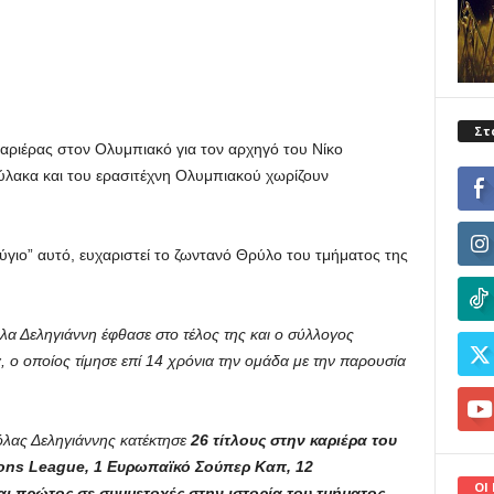
Στ
αριέρας στον Ολυμπιακό για τον αρχηγό του Νίκο
ύλακα και του ερασιτέχνη Ολυμπιακού χωρίζουν
ύγιο” αυτό, ευχαριστεί το ζωντανό Θρύλο του τμήματος της
λα Δεληγιάννη έφθασε στο τέλος της και ο σύλλογος
 ο οποίος τίμησε επί 14 χρόνια την ομάδα με την παρουσία
όλας Δεληγιάννης κατέκτησε
26 τίτλους στην καριέρα του
ons League, 1 Ευρωπαϊκό Σούπερ Καπ, 12
ΟΙ
αι πρώτος σε συμμετοχές στην ιστορία του τμήματος.