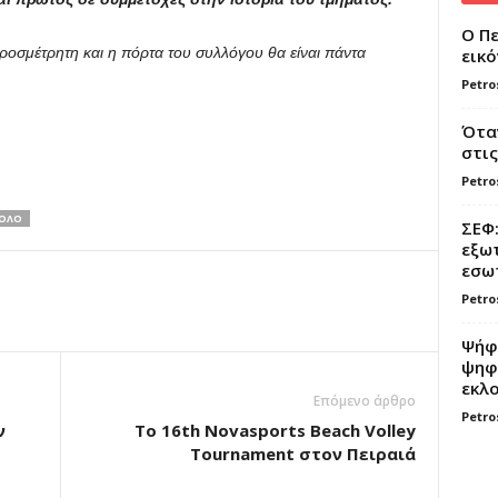
Ο Πε
οσμέτρητη και η πόρτα του συλλόγου θα είναι πάντα
εικό
Petro
Όταν
στις
Petro
ΠΟΛΟ
ΣΕΦ:
εξωτ
εσωτ
Petro
Ψήφο
ψηφί
εκλο
Επόμενο άρθρο
Petro
ν
Το 16th Novasports Beach Volley
Tournament στον Πειραιά