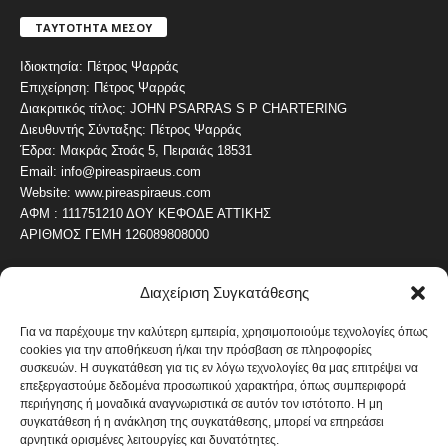
ΤΑΥΤΟΤΗΤΑ ΜΕΣΟΥ
Ιδιοκτησία: Πέτρος Ψαρράς
Επιχείρηση: Πέτρος Ψαρράς
Διακριτικός τίτλος: JOHN PSARRAS S P CHARTERING
Διευθυντής Σύνταξης: Πέτρος Ψαρράς
Έδρα: Μακράς Στοάς 5, Πειραιάς 18531
Email: info@pireaspiraeus.com
Website: www.pireaspiraeus.com
ΑΦΜ : 111751210 ΔΟΥ ΚΕΦΟΔΕ ΑΤΤΙΚΗΣ
ΑΡΙΘΜΟΣ ΓΕΜΗ 126089808000
Διαχείριση Συγκατάθεσης
ΔΗΜΟΦΙΛΗ ΚΑΤΗΓΟΡΙΑ
4487
ΝΕΑ ΤΟΥ ΠΕΙΡΑΙΑ
Για να παρέχουμε την καλύτερη εμπειρία, χρησιμοποιούμε τεχνολογίες όπως
cookies για την αποθήκευση ή/και την πρόσβαση σε πληροφορίες
1820
ΟΛΥΜΠΙΑΚΟΣ
συσκευών. Η συγκατάθεση για τις εν λόγω τεχνολογίες θα μας επιτρέψει να
1742
επεξεργαστούμε δεδομένα προσωπικού χαρακτήρα, όπως συμπεριφορά
ΑΛΛΑ ΚΟΙΝΩΝΙΚΑ
περιήγησης ή μοναδικά αναγνωριστικά σε αυτόν τον ιστότοπο. Η μη
1636
ΕΙΔΗΣΕΙΣ ΝΑΥΤΙΛΙΑ
συγκατάθεση ή η ανάκληση της συγκατάθεσης, μπορεί να επηρεάσει
αρνητικά ορισμένες λειτουργίες και δυνατότητες.
1051