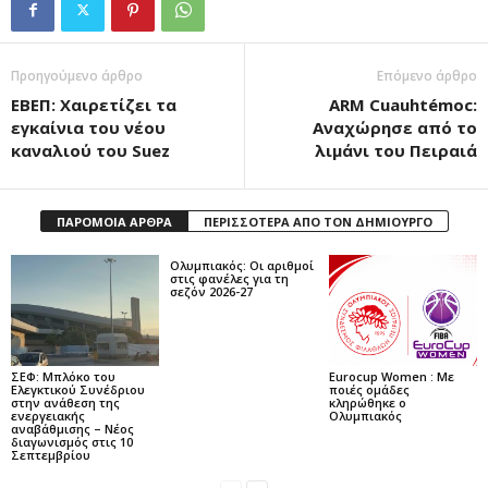
Προηγούμενο άρθρο
Επόμενο άρθρο
ΕΒΕΠ: Χαιρετίζει τα
ARM Cuauhtémoc:
εγκαίνια του νέου
Αναχώρησε από το
καναλιού του Suez
λιμάνι του Πειραιά
ΠΑΡΟΜΟΙΑ ΑΡΘΡΑ
ΠΕΡΙΣΣΟΤΕΡΑ ΑΠΟ ΤΟΝ ΔΗΜΙΟΥΡΓΟ
Ολυμπιακός: Οι αριθμοί
στις φανέλες για τη
σεζόν 2026-27
ΣΕΦ: Μπλόκο του
Eurocup Women : Με
Ελεγκτικού Συνέδριου
ποιές ομάδες
στην ανάθεση της
κληρώθηκε ο
ενεργειακής
Ολυμπιακός
αναβάθμισης – Νέος
διαγωνισμός στις 10
Σεπτεμβρίου