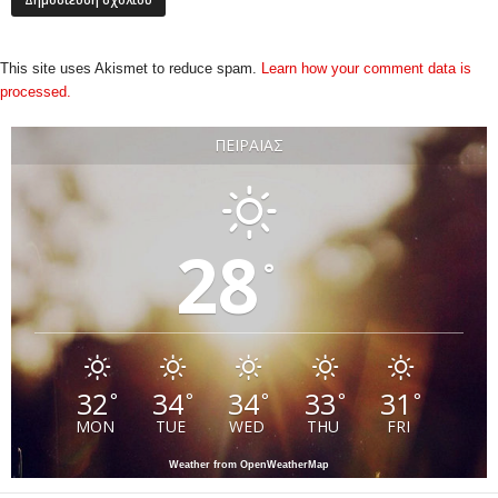
This site uses Akismet to reduce spam.
Learn how your comment data is
processed.
ΠΕΙΡΑΙΆΣ
28
°
32
34
34
33
31
°
°
°
°
°
MON
TUE
WED
THU
FRI
Weather from OpenWeatherMap