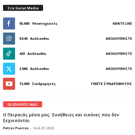
Στα Social Media
93,600
Υποστηρικτές
ΚΆΝΤΕ LIKE
9,540
Ακόλουθοι
ΑΚΟΛΟΥΘΉΣΤΕ
420
Ακόλουθοι
ΑΚΟΛΟΥΘΉΣΤΕ
2,060
Ακόλουθοι
ΑΚΟΛΟΥΘΉΣΤΕ
13,000
Συνδρομητές
ΓΊΝΕΤΕ ΣΥΝΔΡΟΜΗΤΉΣ
ΟΙ ΕΠΙΛΟΓΕΣ ΜΑΣ
Ο Πειραιάς μέσα μας: Συνήθειες και εικόνες που δεν
ξεχνιούνται
Petros Psarras
-
Ιούλ 23, 2026