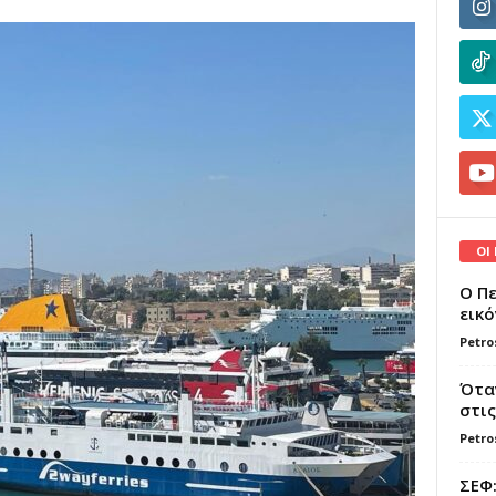
ΟΙ
Ο Πε
εικό
Petro
Όταν
στις
Petro
ΣΕΦ: