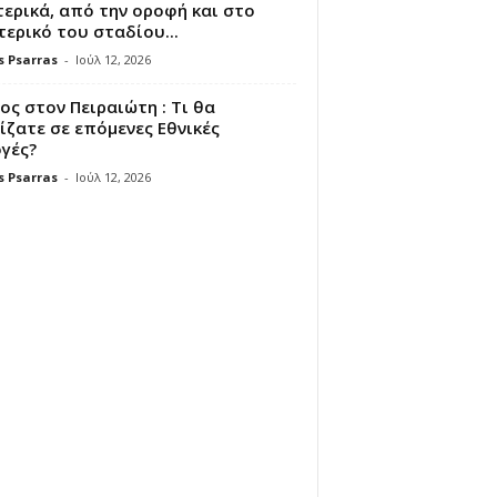
ερικά, από την οροφή και στο
ερικό του σταδίου...
s Psarras
-
Ιούλ 12, 2026
ς στον Πειραιώτη : Τι θα
ζατε σε επόμενες Εθνικές
γές?
s Psarras
-
Ιούλ 12, 2026