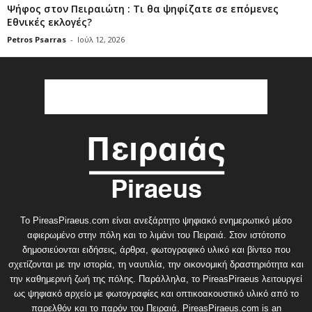
Ψήφος στον Πειραιώτη : Τι θα ψηφίζατε σε επόμενες
Εθνικές εκλογές?
Petros Psarras
-
Ιούλ 12, 2026
Το PireasPiraeus.com είναι ανεξάρτητο ψηφιακό ενημερωτικό μέσο
αφιερωμένο στην πόλη και το λιμάνι του Πειραιά. Στον ιστότοπο
δημοσιεύονται ειδήσεις, άρθρα, φωτογραφικό υλικό και βίντεο που
σχετίζονται με την ιστορία, τη ναυτιλία, την οικονομική δραστηριότητα και
την καθημερινή ζωή της πόλης. Παράλληλα, το PireasPiraeus λειτουργεί
ως ψηφιακό αρχείο με φωτογραφίες και οπτικοακουστικό υλικό από το
παρελθόν και το παρόν του Πειραιά. PireasPiraeus.com is an