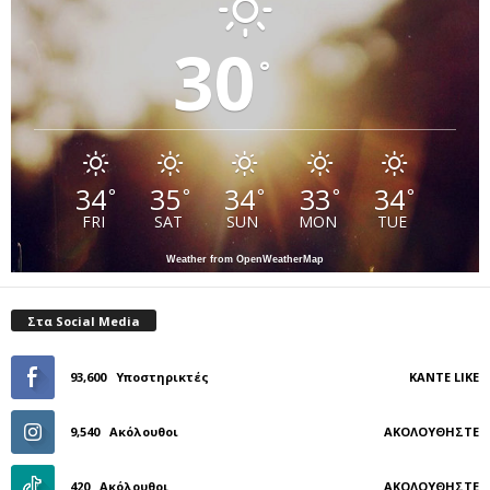
30
°
34
35
34
33
34
°
°
°
°
°
FRI
SAT
SUN
MON
TUE
Weather from OpenWeatherMap
Στα Social Media
93,600
Υποστηρικτές
ΚΆΝΤΕ LIKE
9,540
Ακόλουθοι
ΑΚΟΛΟΥΘΉΣΤΕ
420
Ακόλουθοι
ΑΚΟΛΟΥΘΉΣΤΕ