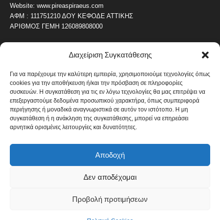
Website: www.pireaspiraeus.com
ΑΦΜ : 111751210 ΔΟΥ ΚΕΦΟΔΕ ΑΤΤΙΚΗΣ
ΑΡΙΘΜΟΣ ΓΕΜΗ 126089808000
Διαχείριση Συγκατάθεσης
ΔΗΜΟΦΙΛΗ ΚΑΤΗΓΟΡΙΑ
4486
ΝΕΑ ΤΟΥ ΠΕΙΡΑΙΑ
Για να παρέχουμε την καλύτερη εμπειρία, χρησιμοποιούμε τεχνολογίες όπως
cookies για την αποθήκευση ή/και την πρόσβαση σε πληροφορίες
1819
ΟΛΥΜΠΙΑΚΟΣ
συσκευών. Η συγκατάθεση για τις εν λόγω τεχνολογίες θα μας επιτρέψει να
1742
επεξεργαστούμε δεδομένα προσωπικού χαρακτήρα, όπως συμπεριφορά
ΑΛΛΑ ΚΟΙΝΩΝΙΚΑ
περιήγησης ή μοναδικά αναγνωριστικά σε αυτόν τον ιστότοπο. Η μη
1636
ΕΙΔΗΣΕΙΣ ΝΑΥΤΙΛΙΑ
συγκατάθεση ή η ανάκληση της συγκατάθεσης, μπορεί να επηρεάσει
αρνητικά ορισμένες λειτουργίες και δυνατότητες.
1051
ΟΙΚΟΝΟΜΙΚΑ
822
ΚΑΛΛΙΤΕΧΝΙΚΑ
Αποδοχή
608
ΝΕΑ Β' ΠΕΙΡΑΙΑ
Δεν αποδέχομαι
Προβολή προτιμήσεων
Πολιτική Cookies
Όροι και Προϋποθέσεις