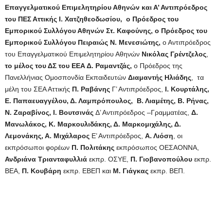
Επαγγελματικού Επιμελητηρίου Αθηνών και Α’ Αντιπρόεδρος
του ΠΕΣ Αττικής
Ι. Χατζηθεοδωσίου,
ο Πρόεδρος του
Εμπορικού Συλλόγου Αθηνών
Στ. Καφούνης
, ο Πρόεδρος του
Εμπορικού Συλλόγου Πειραιώς
Ν. Μενεσιώτης,
ο Αντιπρόεδρος
του Επαγγελματικού Επιμελητηρίου Αθηνών
Νικόλας Γρέντζελος
,
το μέλος του ΔΣ του ΕΕΑ
Δ. Ραμαντζάς,
ο Πρόεδρος της
Πανελλήνιας Ομοσπονδία Εκπαιδευτών
Διαμαντής Ηλιάδης
, τα
μέλη του ΣΕΑ Αττικής
Π. Ραβάνης
Γ’ Αντιπρόεδρος,
Ι. Κουρτάλης,
Ε. Παπαευαγγέλου, Δ. Λαμπρόπουλος, Β. Λιαμέτης, Β. Ρήνας,
Ν. Ζαραβίνος, Ι. Βουτσινάς
Δ’ Αντιπρόεδρος –Γραμματέας,
Δ.
Μανωλάκος, Κ. Μαρκουλιδάκης, Δ. Μαρκομιχάλης, Δ.
Λεμονάκης, Α. Μιχάλαρος
Ε’ Αντιπρόεδρος,
Α. Λιόση
, οι
εκπρόσωποι φορέων
Π. Πολιτάκης
εκπρόσωπος ΟΕΣΑΟΝΝΑ,
Ανδριάνα Τριανταφυλλιά
εκπρ. ΟΣΥΕ,
Π. Γιοβανοπούλου
εκπρ.
ΒΕΑ,
Π. Κουβάρη
εκπρ. ΕΒΕΠ και
Μ. Γιάγκας
εκπρ. ΒΕΠ.