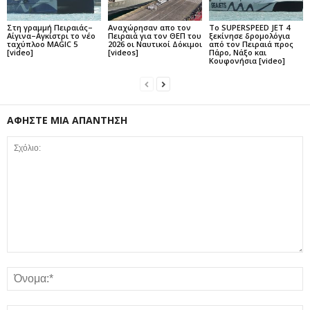
Στη γραμμή Πειραιάς–
Αναχώρησαν απο τον
Το SUPERSPEED JET 4
Αίγινα–Αγκίστρι το νέο
Πειραιά για τον ΘΕΠ του
ξεκίνησε δρομολόγια
ταχύπλοο MAGIC 5
2026 οι Ναυτικοί Δόκιμοι
από τον Πειραιά προς
[video]
[videos]
Πάρο, Νάξο και
Κουφονήσια [video]
ΑΦΗΣΤΕ ΜΙΑ ΑΠΑΝΤΗΣΗ