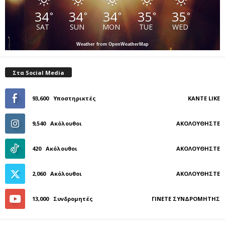
34
34
34
35
35
°
°
°
°
°
SAT
SUN
MON
TUE
WED
Weather from OpenWeatherMap
Στα Social Media
93,600
Υποστηρικτές
ΚΆΝΤΕ LIKE
9,540
Ακόλουθοι
ΑΚΟΛΟΥΘΉΣΤΕ
420
Ακόλουθοι
ΑΚΟΛΟΥΘΉΣΤΕ
2,060
Ακόλουθοι
ΑΚΟΛΟΥΘΉΣΤΕ
13,000
Συνδρομητές
ΓΊΝΕΤΕ ΣΥΝΔΡΟΜΗΤΉΣ