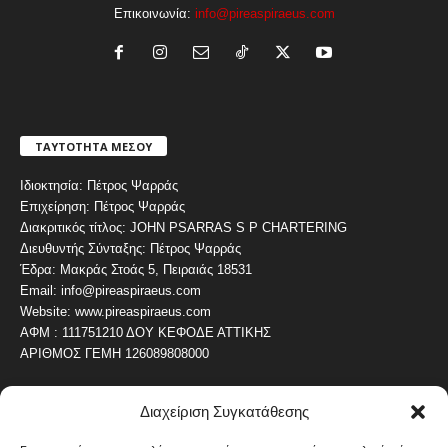
Επικοινωνία:
info@pireaspiraeus.com
ΤΑΥΤΟΤΗΤΑ ΜΕΣΟΥ
Ιδιοκτησία: Πέτρος Ψαρράς
Επιχείρηση: Πέτρος Ψαρράς
Διακριτικός τίτλος: JOHN PSARRAS S P CHARTERING
Διευθυντής Σύνταξης: Πέτρος Ψαρράς
Έδρα: Μακράς Στοάς 5, Πειραιάς 18531
Email: info@pireaspiraeus.com
Website: www.pireaspiraeus.com
ΑΦΜ : 111751210 ΔΟΥ ΚΕΦΟΔΕ ΑΤΤΙΚΗΣ
ΑΡΙΘΜΟΣ ΓΕΜΗ 126089808000
Διαχείριση Συγκατάθεσης
ΔΗΜΟΦΙΛΗ ΚΑΤΗΓΟΡΙΑ
4487
ΝΕΑ ΤΟΥ ΠΕΙΡΑΙΑ