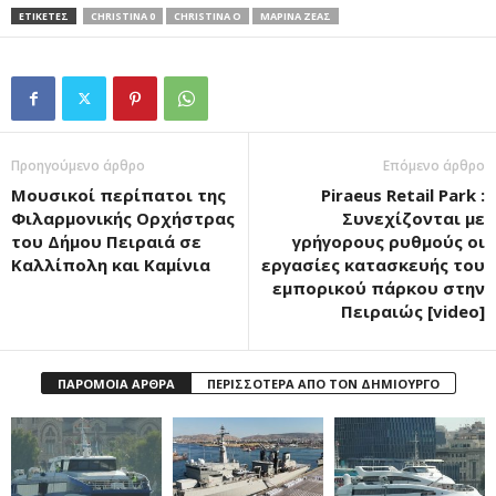
ΕΤΙΚΕΤΕΣ
CHRISTINA 0
CHRISTINA O
ΜΑΡΙΝΑ ΖΕΑΣ
Προηγούμενο άρθρο
Επόμενο άρθρο
Μουσικοί περίπατοι της
Piraeus Retail Park :
Φιλαρμονικής Ορχήστρας
Συνεχίζονται με
του Δήμου Πειραιά σε
γρήγορους ρυθμούς οι
Καλλίπολη και Καμίνια
εργασίες κατασκευής του
εμπορικού πάρκου στην
Πειραιώς [video]
ΠΑΡΟΜΟΙΑ ΑΡΘΡΑ
ΠΕΡΙΣΣΟΤΕΡΑ ΑΠΟ ΤΟΝ ΔΗΜΙΟΥΡΓΟ