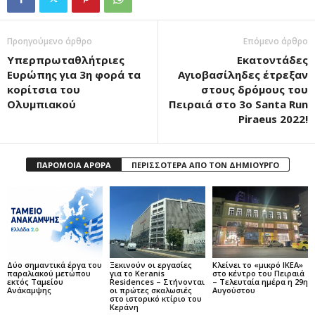
Προηγούμενο άρθρο
Επόμενο άρθρο
Υπερπρωταθλήτριες
Εκατοντάδες
Ευρώπης για 3η φορά τα
Αγιοβασίληδες έτρεξαν
κορίτσια του
στους δρόμους του
Ολυμπιακού
Πειραιά στο 3o Santa Run
Piraeus 2022!
ΠΑΡΟΜΟΙΑ ΑΡΘΡΑ
ΠΕΡΙΣΣΟΤΕΡΑ ΑΠΟ ΤΟΝ ΔΗΜΙΟΥΡΓΟ
Δύο σημαντικά έργα του
Ξεκινούν οι εργασίες
Κλείνει το «μικρό IKEA»
παραλιακού μετώπου
για το Keranis
στο κέντρο του Πειραιά
εκτός Ταμείου
Residences – Στήνονται
– Τελευταία ημέρα η 29η
Ανάκαμψης
οι πρώτες σκαλωσιές
Αυγούστου
στο ιστορικό κτίριο του
Κεράνη