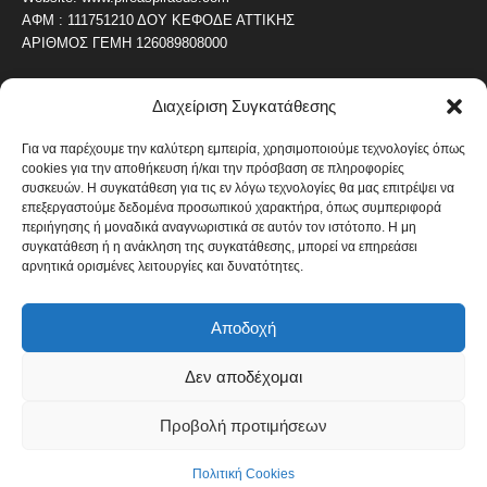
ΑΦΜ : 111751210 ΔΟΥ ΚΕΦΟΔΕ ΑΤΤΙΚΗΣ
ΑΡΙΘΜΟΣ ΓΕΜΗ 126089808000
Διαχείριση Συγκατάθεσης
ΔΗΜΟΦΙΛΗ ΚΑΤΗΓΟΡΙΑ
4487
ΝΕΑ ΤΟΥ ΠΕΙΡΑΙΑ
Για να παρέχουμε την καλύτερη εμπειρία, χρησιμοποιούμε τεχνολογίες όπως
cookies για την αποθήκευση ή/και την πρόσβαση σε πληροφορίες
1820
ΟΛΥΜΠΙΑΚΟΣ
συσκευών. Η συγκατάθεση για τις εν λόγω τεχνολογίες θα μας επιτρέψει να
1742
επεξεργαστούμε δεδομένα προσωπικού χαρακτήρα, όπως συμπεριφορά
ΑΛΛΑ ΚΟΙΝΩΝΙΚΑ
περιήγησης ή μοναδικά αναγνωριστικά σε αυτόν τον ιστότοπο. Η μη
1636
ΕΙΔΗΣΕΙΣ ΝΑΥΤΙΛΙΑ
συγκατάθεση ή η ανάκληση της συγκατάθεσης, μπορεί να επηρεάσει
αρνητικά ορισμένες λειτουργίες και δυνατότητες.
1051
ΟΙΚΟΝΟΜΙΚΑ
822
ΚΑΛΛΙΤΕΧΝΙΚΑ
Αποδοχή
608
ΝΕΑ Β' ΠΕΙΡΑΙΑ
Δεν αποδέχομαι
Προβολή προτιμήσεων
Πολιτική Cookies
Όροι και Προϋποθέσεις
Πολιτική Cookies
© Copyright 2014 - 2026 / Designed by pixelheroes.gr