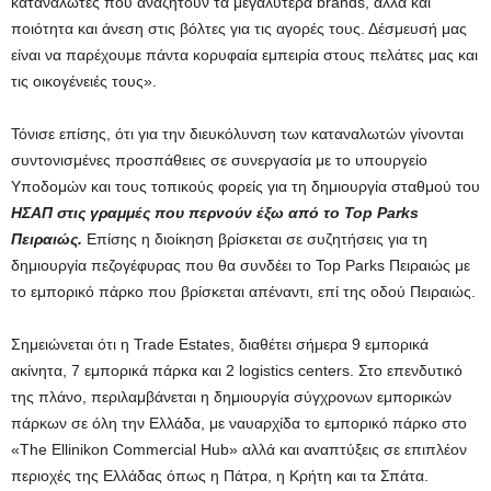
καταναλωτές που αναζητούν τα μεγαλύτερα brands, αλλά και
ποιότητα και άνεση στις βόλτες για τις αγορές τους. Δέσμευσή μας
είναι να παρέχουμε πάντα κορυφαία εμπειρία στους πελάτες μας και
τις οικογένειές τους».
Τόνισε επίσης, ότι για την διευκόλυνση των καταναλωτών γίνονται
συντονισμένες προσπάθειες σε συνεργασία με το υπουργείο
Υποδομών και τους τοπικούς φορείς για τη δημιουργία σταθμού του
ΗΣΑΠ στις γραμμές που περνούν έξω από το Top Parks
Πειραιώς.
Επίσης η διοίκηση βρίσκεται σε συζητήσεις για τη
δημιουργία πεζογέφυρας που θα συνδέει το Top Parks Πειραιώς με
το εμπορικό πάρκο που βρίσκεται απέναντι, επί της οδού Πειραιώς.
Σημειώνεται ότι η Trade Estates, διαθέτει σήμερα 9 εμπορικά
ακίνητα, 7 εμπορικά πάρκα και 2 logistics centers. Στο επενδυτικό
της πλάνο, περιλαμβάνεται η δημιουργία σύγχρονων εμπορικών
πάρκων σε όλη την Ελλάδα, με ναυαρχίδα το εμπορικό πάρκο στο
«The Ellinikon Commercial Hub» αλλά και αναπτύξεις σε επιπλέον
περιοχές της Ελλάδας όπως η Πάτρα, η Κρήτη και τα Σπάτα.