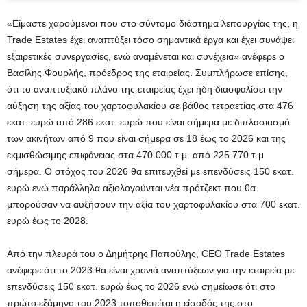
«Είμαστε χαρούμενοι που στο σύντομο διάστημα λειτουργίας της, η
Trade Estates έχει αναπτύξει τόσο σημαντικά έργα και έχει συνάψει
εξαιρετικές συνεργασίες, ενώ αναμένεται και συνέχεια» ανέφερε ο
Βασίλης Φουρλής, πρόεδρος της εταιρείας. Συμπλήρωσε επίσης,
ότι το αναπτυξιακό πλάνο της εταιρείας έχει ήδη διασφαλίσει την
αύξηση της αξίας του χαρτοφυλακίου σε βάθος τετραετίας στα 476
εκατ. ευρώ από 286 εκατ. ευρώ που είναι σήμερα με διπλασιασμό
των ακινήτων από 9 που είναι σήμερα σε 18 έως το 2026 και της
εκμισθώσιμης επιφάνειας στα 470.000 τ.μ. από 225.770 τ.μ
σήμερα. Ο στόχος του 2026 θα επιτευχθεί με επενδύσεις 150 εκατ.
ευρώ ενώ παράλληλα αξιολογούνται νέα πρότζεκτ που θα
μπορούσαν να αυξήσουν την αξία του χαρτοφυλακίου στα 700 εκατ.
ευρώ έως το 2028.
Από την πλευρά του ο Δημήτρης Παπούλης, CEO Trade Estates
ανέφερε ότι το 2023 θα είναι χρονιά αναπτύξεων για την εταιρεία με
επενδύσεις 150 εκατ. ευρώ έως το 2026 ενώ σημείωσε ότι στο
πρώτο εξάμηνο του 2023 τοποθετείται η είσοδός της στο