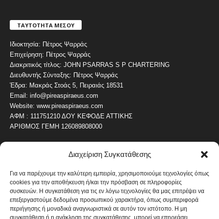
ΤΑΥΤΟΤΗΤΑ ΜΕΣΟΥ
Ιδιοκτησία: Πέτρος Ψαρράς
Επιχείρηση: Πέτρος Ψαρράς
Διακριτικός τίτλος: JOHN PSARRAS S P CHARTERING
Διευθυντής Σύνταξης: Πέτρος Ψαρράς
Έδρα: Μακράς Στοάς 5, Πειραιάς 18531
Email: info@pireaspiraeus.com
Website: www.pireaspiraeus.com
ΑΦΜ : 111751210 ΔΟΥ ΚΕΦΟΔΕ ΑΤΤΙΚΗΣ
ΑΡΙΘΜΟΣ ΓΕΜΗ 126089808000
Διαχείριση Συγκατάθεσης
ΔΗΜΟΦΙΛΗ ΚΑΤΗΓΟΡΙΑ
4487
ΝΕΑ ΤΟΥ ΠΕΙΡΑΙΑ
Για να παρέχουμε την καλύτερη εμπειρία, χρησιμοποιούμε τεχνολογίες όπως
cookies για την αποθήκευση ή/και την πρόσβαση σε πληροφορίες
1820
ΟΛΥΜΠΙΑΚΟΣ
συσκευών. Η συγκατάθεση για τις εν λόγω τεχνολογίες θα μας επιτρέψει να
1742
επεξεργαστούμε δεδομένα προσωπικού χαρακτήρα, όπως συμπεριφορά
ΑΛΛΑ ΚΟΙΝΩΝΙΚΑ
περιήγησης ή μοναδικά αναγνωριστικά σε αυτόν τον ιστότοπο. Η μη
1636
ΕΙΔΗΣΕΙΣ ΝΑΥΤΙΛΙΑ
συγκατάθεση ή η ανάκληση της συγκατάθεσης, μπορεί να επηρεάσει