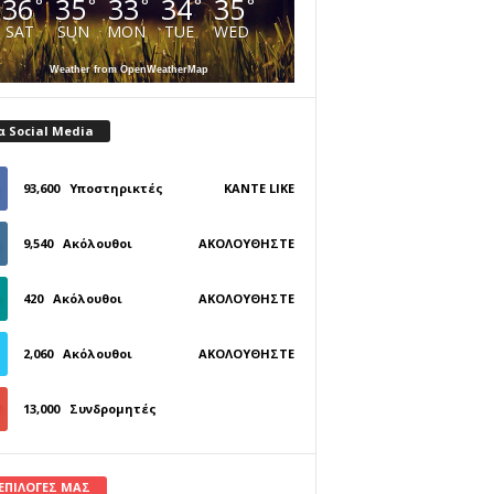
36
35
33
34
35
°
°
°
°
°
SAT
SUN
MON
TUE
WED
Weather from OpenWeatherMap
α Social Media
93,600
Υποστηρικτές
ΚΆΝΤΕ LIKE
9,540
Ακόλουθοι
ΑΚΟΛΟΥΘΉΣΤΕ
420
Ακόλουθοι
ΑΚΟΛΟΥΘΉΣΤΕ
2,060
Ακόλουθοι
ΑΚΟΛΟΥΘΉΣΤΕ
13,000
Συνδρομητές
ΓΊΝΕΤΕ ΣΥΝΔΡΟΜΗΤΉΣ
 ΕΠΙΛΟΓΕΣ ΜΑΣ