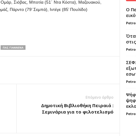
Ομάρ, Σιόβας, Μποτία (51΄ Ντα Κόστα), Μαζουακού,
Ο Πε
μάζ, Πάρντο (79’ Σεμπά), Ιντέγε (85’ Πουλίδο)
εικό
Petro
Όταν
στις
ΠΑΣ ΓΙΑΝΝΕΝΑ
Petro
ΣΕΦ:
εξωτ
εσωτ
Petro
Ψήφο
Επόμενο άρθρο
ψηφί
Δημοτική Βιβλιοθήκη Πειραιά :
εκλο
Σεμινάρια για το φιλοτελισμό
Petro