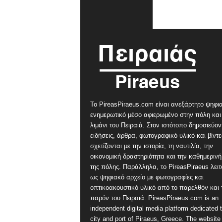
Το PireasPiraeus.com είναι ανεξάρτητο ψηφι
ενημερωτικό μέσο αφιερωμένο στην πόλη και
λιμάνι του Πειραιά. Στον ιστότοπο δημοσιεύον
ειδήσεις, άρθρα, φωτογραφικό υλικό και βίντ
σχετίζονται με την ιστορία, τη ναυτιλία, την
οικονομική δραστηριότητα και την καθημερινή
της πόλης. Παράλληλα, το PireasPiraeus λειτ
ως ψηφιακό αρχείο με φωτογραφίες και
οπτικοακουστικό υλικό από το παρελθόν και 
παρόν του Πειραιά. PireasPiraeus.com is an
independent digital media platform dedicated t
city and port of Piraeus, Greece. The website