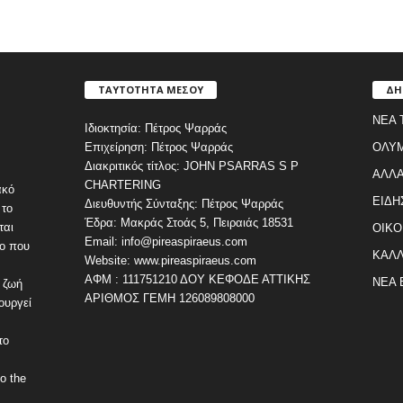
ΤΑΥΤΟΤΗΤΑ ΜΕΣΟΥ
ΔΗ
ΝΕΑ 
Ιδιοκτησία: Πέτρος Ψαρράς
Επιχείρηση: Πέτρος Ψαρράς
ΟΛΥ
Διακριτικός τίτλος: JOHN PSARRAS S P
ΑΛΛΑ
CHARTERING
ακό
ΕΙΔΗ
Διευθυντής Σύνταξης: Πέτρος Ψαρράς
 το
Έδρα: Μακράς Στοάς 5, Πειραιάς 18531
ται
ΟΙΚΟ
Email: info@pireaspiraeus.com
εο που
ΚΑΛΛ
Website: www.pireaspiraeus.com
ΑΦΜ : 111751210 ΔΟΥ ΚΕΦΟΔΕ ΑΤΤΙΚΗΣ
ΝΕΑ 
 ζωή
ΑΡΙΘΜΟΣ ΓΕΜΗ 126089808000
ουργεί
το
o the