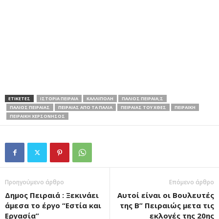
ΕΤΙΚΕΤΕΣ
ΙΣΤΟΡΙΑ ΠΕΙΡΑΙΑ
ΚΑΛΛΊΠΟΛΗ
ΠΑΛΙΟΣ ΠΕΙΡΑΙΑ;Σ
ΠΑΛΙΟΣ ΠΕΙΡΑΙΑΣ
ΠΕΙΡΑΙΑΣ ΑΠΟ ΤΑ ΠΑΛΙΑ
ΠΕΙΡΑΙΑΣ ΤΟΥ ΧΘΕΣ
ΠΕΙΡΑΙΚΗ
ΠΕΙΡΑΙΚΗ ΧΕΡΣΟΝΗΣΟΣ
Προηγούμενο άρθρο
Επόμενο άρθρο
Δημος Πειραιά : Ξεκινάει
Αυτοί είναι οι Βουλευτές
άμεσα το έργο “Εστία και
της Β” Πειραιώς μετα τις
Εργασία”
εκλογές της 20ης