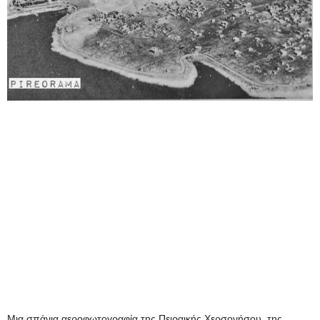
Μια σπάνια αεροφωτογραφία της Πειραικής Χερσονήσου ,της