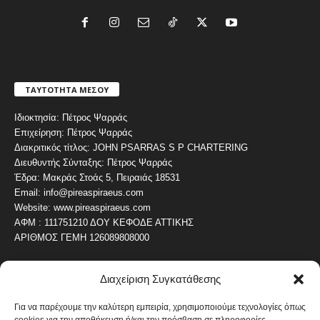
ΤΑΥΤΟΤΗΤΑ ΜΕΣΟΥ
Ιδιοκτησία: Πέτρος Ψαρράς
Επιχείρηση: Πέτρος Ψαρράς
Διακριτικός τίτλος: JOHN PSARRAS S P CHARTERING
Διευθυντής Σύνταξης: Πέτρος Ψαρράς
Έδρα: Μακράς Στοάς 5, Πειραιάς 18531
Email: info@pireaspiraeus.com
Website: www.pireaspiraeus.com
ΑΦΜ : 111751210 ΔΟΥ ΚΕΦΟΔΕ ΑΤΤΙΚΗΣ
ΑΡΙΘΜΟΣ ΓΕΜΗ 126089808000
Διαχείριση Συγκατάθεσης
ΔΗΜΟΦΙΛΗ ΚΑΤΗΓΟΡΙΑ
4487
ΝΕΑ ΤΟΥ ΠΕΙΡΑΙΑ
Για να παρέχουμε την καλύτερη εμπειρία, χρησιμοποιούμε τεχνολογίες όπως