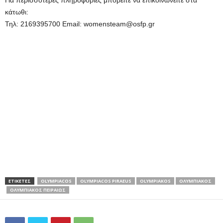
Για περισσότερες πληροφορίες μπορείτε να επικοινωνείτε στα
κάτωθι:
Τηλ: 2169395700 Email: womensteam@osfp.gr
ΕΤΙΚΕΤΕΣ
OLYMPIACOS
OLYMPIACOS PIRAEUS
OLYMPIAKOS
ΟΛΥΜΠΙΑΚΟΣ
ΟΛΥΜΠΙΑΚΟΣ ΠΕΙΡΑΙΩΣ