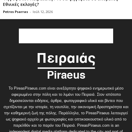
Εθνικές εκλογές?
Petros Psarras
-
Ιούλ 12, 2026
Το PireasPiraeus.com είναι ανεξάρτητο ψηφιακό ενημερωτικό μέσο
αφιερωμένο στην πόλη και το λιμάνι του Πειραιά. Στον ιστότοπο
δημοσιεύονται ειδήσεις, άρθρα, φωτογραφικό υλικό και βίντεο που
σχετίζονται με την ιστορία, τη ναυτιλία, την οικονομική δραστηριότητα και
την καθημερινή ζωή της πόλης. Παράλληλα, το PireasPiraeus λειτουργεί
ως ψηφιακό αρχείο με φωτογραφίες και οπτικοακουστικό υλικό από το
παρελθόν και το παρόν του Πειραιά. PireasPiraeus.com is an
independent digital media platform dedicated to the city and port of