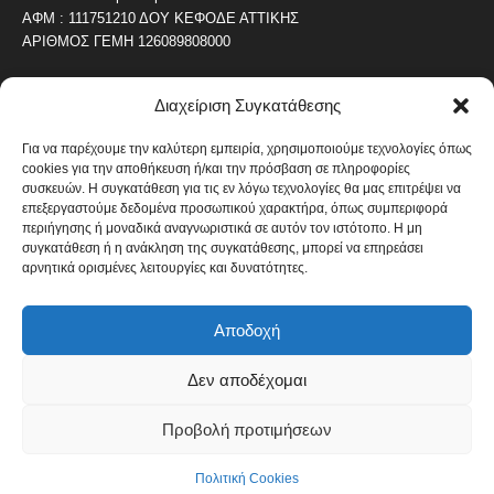
ΑΦΜ : 111751210 ΔΟΥ ΚΕΦΟΔΕ ΑΤΤΙΚΗΣ
ΑΡΙΘΜΟΣ ΓΕΜΗ 126089808000
Διαχείριση Συγκατάθεσης
ΔΗΜΟΦΙΛΗ ΚΑΤΗΓΟΡΙΑ
4486
ΝΕΑ ΤΟΥ ΠΕΙΡΑΙΑ
Για να παρέχουμε την καλύτερη εμπειρία, χρησιμοποιούμε τεχνολογίες όπως
cookies για την αποθήκευση ή/και την πρόσβαση σε πληροφορίες
1819
ΟΛΥΜΠΙΑΚΟΣ
συσκευών. Η συγκατάθεση για τις εν λόγω τεχνολογίες θα μας επιτρέψει να
1742
επεξεργαστούμε δεδομένα προσωπικού χαρακτήρα, όπως συμπεριφορά
ΑΛΛΑ ΚΟΙΝΩΝΙΚΑ
περιήγησης ή μοναδικά αναγνωριστικά σε αυτόν τον ιστότοπο. Η μη
1636
ΕΙΔΗΣΕΙΣ ΝΑΥΤΙΛΙΑ
συγκατάθεση ή η ανάκληση της συγκατάθεσης, μπορεί να επηρεάσει
αρνητικά ορισμένες λειτουργίες και δυνατότητες.
1051
ΟΙΚΟΝΟΜΙΚΑ
822
ΚΑΛΛΙΤΕΧΝΙΚΑ
Αποδοχή
608
ΝΕΑ Β' ΠΕΙΡΑΙΑ
Δεν αποδέχομαι
Προβολή προτιμήσεων
Πολιτική Cookies
Όροι και Προϋποθέσεις
Πολιτική Cookies
© Copyright 2014 - 2026 / Designed by pixelheroes.gr