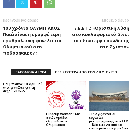
Προηγούμενο άρθρο
Επόμενο άρθρο
100 χρόνια ΟΛΥΜΠΙΑΚΟΣ :
Ε.Β.Ε.Π.: «Οριστική λύση
Ποιά είναι η ομορφότερη
στο κυκλοφοριακό δίνει
ερυθρόλευκη φανέλα του
το οδικό έργο σύνδεσης
Ολυμπιακού στo
στο Σχιστό»
ποδόσφαιρο??
ΠΑΡΟΜΟΙΑ ΑΡΘΡΑ
ΠΕΡΙΣΣΟΤΕΡΑ ΑΠΟ ΤΟΝ ΔΗΜΙΟΥΡΓΟ
Ολυμπιακός: Οι αριθμοί
στις φανέλες για τη
σεζόν 2026-27
Eurocup Women : Με
Συνεχίζονται οι
ποιές ομάδες
εργασίες
κληρώθηκε ο
μεταμόρφωσης στο ΣΕΦ
Ολυμπιακός
– Νέα εικόνα από το
εσωτερικό του γηπέδου