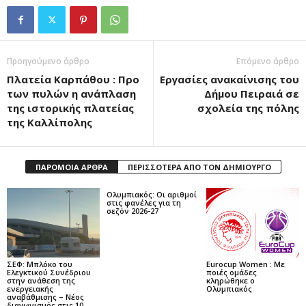
Προηγούμενο άρθρο
Επόμενο άρθρο
Πλατεία Καρπάθου : Προ
Εργασίες ανακαίνισης του
των πυλών η ανάπλαση
Δήμου Πειραιά σε
της ιστορικής πλατείας
σχολεία της πόλης
της Καλλίπολης
ΠΑΡΟΜΟΙΑ ΑΡΘΡΑ
ΠΕΡΙΣΣΟΤΕΡΑ ΑΠΟ ΤΟΝ ΔΗΜΙΟΥΡΓΟ
Ολυμπιακός: Οι αριθμοί
στις φανέλες για τη
σεζόν 2026-27
ΣΕΦ: Μπλόκο του
Eurocup Women : Με
Ελεγκτικού Συνέδριου
ποιές ομάδες
στην ανάθεση της
κληρώθηκε ο
ενεργειακής
Ολυμπιακός
αναβάθμισης – Νέος
διαγωνισμός στις 10