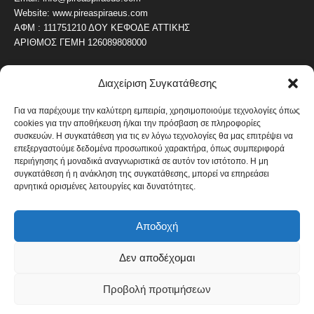
Website: www.pireaspiraeus.com
ΑΦΜ : 111751210 ΔΟΥ ΚΕΦΟΔΕ ΑΤΤΙΚΗΣ
ΑΡΙΘΜΟΣ ΓΕΜΗ 126089808000
Διαχείριση Συγκατάθεσης
ΔΗΜΟΦΙΛΗ ΚΑΤΗΓΟΡΙΑ
4487
ΝΕΑ ΤΟΥ ΠΕΙΡΑΙΑ
Για να παρέχουμε την καλύτερη εμπειρία, χρησιμοποιούμε τεχνολογίες όπως
cookies για την αποθήκευση ή/και την πρόσβαση σε πληροφορίες
1820
ΟΛΥΜΠΙΑΚΟΣ
συσκευών. Η συγκατάθεση για τις εν λόγω τεχνολογίες θα μας επιτρέψει να
1742
επεξεργαστούμε δεδομένα προσωπικού χαρακτήρα, όπως συμπεριφορά
ΑΛΛΑ ΚΟΙΝΩΝΙΚΑ
περιήγησης ή μοναδικά αναγνωριστικά σε αυτόν τον ιστότοπο. Η μη
1636
ΕΙΔΗΣΕΙΣ ΝΑΥΤΙΛΙΑ
συγκατάθεση ή η ανάκληση της συγκατάθεσης, μπορεί να επηρεάσει
αρνητικά ορισμένες λειτουργίες και δυνατότητες.
1051
ΟΙΚΟΝΟΜΙΚΑ
822
ΚΑΛΛΙΤΕΧΝΙΚΑ
Αποδοχή
608
ΝΕΑ Β' ΠΕΙΡΑΙΑ
Δεν αποδέχομαι
Προβολή προτιμήσεων
Πολιτική Cookies
Όροι και Προϋποθέσεις