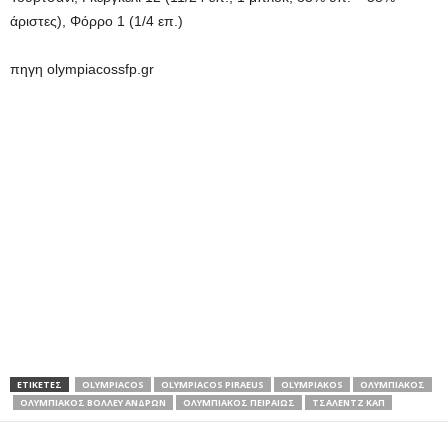
άριστες), Φόρρο 1 (1/4 επ.)
πηγη olympiacossfp.gr
ΕΤΙΚΕΤΕΣ
OLYMPIACOS
OLYMPIACOS PIRAEUS
OLYMPIAKOS
ΟΛΥΜΠΙΑΚΟΣ
ΟΛΥΜΠΙΑΚΟΣ ΒΟΛΛΕΥ ΑΝΔΡΩΝ
ΟΛΥΜΠΙΑΚΟΣ ΠΕΙΡΑΙΩΣ
ΤΣΑΛΕΝΤΖ ΚΑΠ