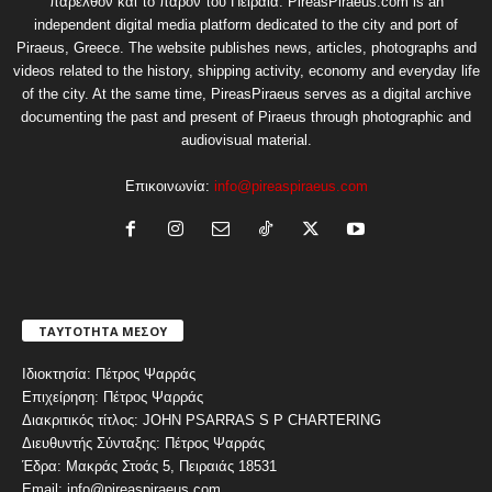
παρελθόν και το παρόν του Πειραιά. PireasPiraeus.com is an
independent digital media platform dedicated to the city and port of
Piraeus, Greece. The website publishes news, articles, photographs and
videos related to the history, shipping activity, economy and everyday life
of the city. At the same time, PireasPiraeus serves as a digital archive
documenting the past and present of Piraeus through photographic and
audiovisual material.
Επικοινωνία:
info@pireaspiraeus.com
ΤΑΥΤΟΤΗΤΑ ΜΕΣΟΥ
Ιδιοκτησία: Πέτρος Ψαρράς
Επιχείρηση: Πέτρος Ψαρράς
Διακριτικός τίτλος: JOHN PSARRAS S P CHARTERING
Διευθυντής Σύνταξης: Πέτρος Ψαρράς
Έδρα: Μακράς Στοάς 5, Πειραιάς 18531
Email: info@pireaspiraeus.com