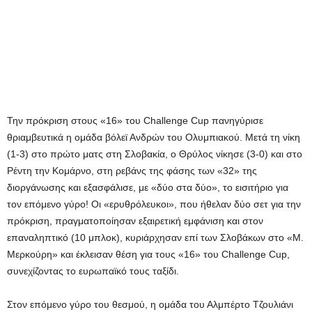
Την πρόκριση στους «16» του
Challenge
Cup
πανηγύρισε
θριαμβευτικά η ομάδα βόλεϊ Ανδρών του Ολυμπιακού. Μετά τη νίκη
(1-3) στο πρώτο ματς στη Σλοβακία, ο Θρύλος νίκησε (3-0) και στο
Ρέντη την Κομάρνο, στη ρεβάνς της φάσης των «32» της
διοργάνωσης και εξασφάλισε, με «δύο στα δύο», το εισιτήριο για
τον επόμενο γύρο! Οι «ερυθρόλευκοι», που ήθελαν δύο σετ για την
πρόκριση, πραγματοποίησαν εξαιρετική εμφάνιση και στον
επαναληπτικό (10 μπλοκ), κυριάρχησαν επί των Σλοβάκων στο «Μ.
Μερκούρη» και έκλεισαν θέση για τους «16» του
Challenge
Cup,
συνεχίζοντας το ευρωπαϊκό τους ταξίδι.
Στον επόμενο γύρο του θεσμού, η ομάδα του Αλμπέρτο Τζουλιάνι