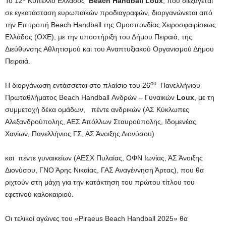
Το 12
Κύπελλο Ελλάδος
Beach Handball Loux
, που διεξάγεται
σε εγκατάσταση ευρωπαϊκών προδιαγραφών, διοργανώνεται από
την Επιτροπή Beach Handball της Ομοσπονδίας Χειροσφαιρίσεως
Ελλάδος (ΟΧΕ), με την υποστήριξη του Δήμου Πειραιά, της
Διεύθυνσης Αθλητισμού και του Αναπτυξιακού Οργανισμού Δήμου
Πειραιά.
ου
Η διοργάνωση εντάσσεται στο πλαίσιο του 26
Πανελλήνιου
Πρωταθλήματος Beach Handball Ανδρών – Γυναικών
Loux
, με τη
συμμετοχή δέκα ομάδων, πέντε ανδρικών (ΑΣ Κύκλωπες
Αλεξανδρούπολης, ΑΕΣ Απόλλων Σταυρούπολης, Ιδομενέας
Χανίων, Πανελλήνιος ΓΣ, ΑΣ Άνοιξης Διονύσου)
και πέντε γυναικείων (ΑΕΣΧ Πυλαίας, ΟΦΝ Ιωνίας, ΆΣ Άνοιξης
Διονύσου, ΓΝΟ Άρης Νικαίας, ΓΑΣ Αναγέννηση Άρτας), που θα
ριχτούν στη μάχη για την κατάκτηση του πρώτου τίτλου του
εφετινού καλοκαιριού.
Οι τελικοί αγώνες του «Piraeus Beach Handball 2025» θα