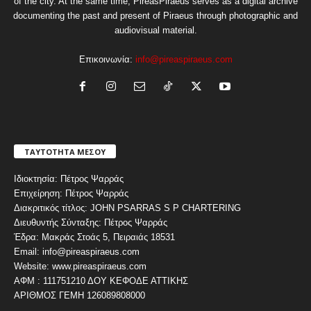
of the city. At the same time, PireasPiraeus serves as a digital archive
documenting the past and present of Piraeus through photographic and
audiovisual material.
Επικοινωνία:
info@pireaspiraeus.com
ΤΑΥΤΟΤΗΤΑ ΜΕΣΟΥ
Ιδιοκτησία: Πέτρος Ψαρράς
Επιχείρηση: Πέτρος Ψαρράς
Διακριτικός τίτλος: JOHN PSARRAS S P CHARTERING
Διευθυντής Σύνταξης: Πέτρος Ψαρράς
Έδρα: Μακράς Στοάς 5, Πειραιάς 18531
Email: info@pireaspiraeus.com
Website: www.pireaspiraeus.com
ΑΦΜ : 111751210 ΔΟΥ ΚΕΦΟΔΕ ΑΤΤΙΚΗΣ
ΑΡΙΘΜΟΣ ΓΕΜΗ 126089808000