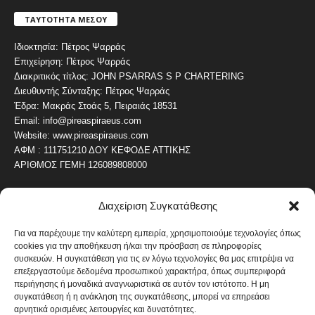
ΤΑΥΤΟΤΗΤΑ ΜΕΣΟΥ
Ιδιοκτησία: Πέτρος Ψαρράς
Επιχείρηση: Πέτρος Ψαρράς
Διακριτικός τίτλος: JOHN PSARRAS S P CHARTERING
Διευθυντής Σύνταξης: Πέτρος Ψαρράς
Έδρα: Μακράς Στοάς 5, Πειραιάς 18531
Email: info@pireaspiraeus.com
Website: www.pireaspiraeus.com
ΑΦΜ : 111751210 ΔΟΥ ΚΕΦΟΔΕ ΑΤΤΙΚΗΣ
ΑΡΙΘΜΟΣ ΓΕΜΗ 126089808000
Διαχείριση Συγκατάθεσης
ΔΗΜΟΦΙΛΗ ΚΑΤΗΓΟΡΙΑ
4487
ΝΕΑ ΤΟΥ ΠΕΙΡΑΙΑ
Για να παρέχουμε την καλύτερη εμπειρία, χρησιμοποιούμε τεχνολογίες όπως
cookies για την αποθήκευση ή/και την πρόσβαση σε πληροφορίες
1820
ΟΛΥΜΠΙΑΚΟΣ
συσκευών. Η συγκατάθεση για τις εν λόγω τεχνολογίες θα μας επιτρέψει να
1742
επεξεργαστούμε δεδομένα προσωπικού χαρακτήρα, όπως συμπεριφορά
ΑΛΛΑ ΚΟΙΝΩΝΙΚΑ
περιήγησης ή μοναδικά αναγνωριστικά σε αυτόν τον ιστότοπο. Η μη
1636
ΕΙΔΗΣΕΙΣ ΝΑΥΤΙΛΙΑ
συγκατάθεση ή η ανάκληση της συγκατάθεσης, μπορεί να επηρεάσει
αρνητικά ορισμένες λειτουργίες και δυνατότητες.
1051