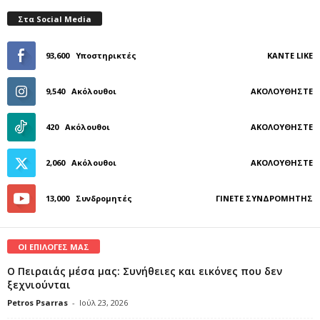
Στα Social Media
93,600
Υποστηρικτές
ΚΆΝΤΕ LIKE
9,540
Ακόλουθοι
ΑΚΟΛΟΥΘΉΣΤΕ
420
Ακόλουθοι
ΑΚΟΛΟΥΘΉΣΤΕ
2,060
Ακόλουθοι
ΑΚΟΛΟΥΘΉΣΤΕ
13,000
Συνδρομητές
ΓΊΝΕΤΕ ΣΥΝΔΡΟΜΗΤΉΣ
ΟΙ ΕΠΙΛΟΓΕΣ ΜΑΣ
Ο Πειραιάς μέσα μας: Συνήθειες και εικόνες που δεν
ξεχνιούνται
Petros Psarras
-
Ιούλ 23, 2026