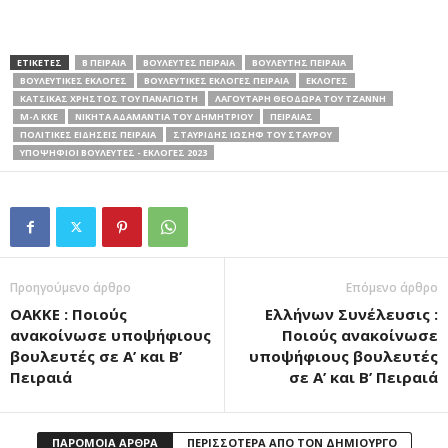
ΕΤΙΚΕΤΕΣ
Β ΠΕΙΡΑΙΑ
ΒΟΥΛΕΥΤΕΣ ΠΕΙΡΑΙΑ
ΒΟΥΛΕΥΤΗΣ ΠΕΙΡΑΙΑ
ΒΟΥΛΕΥΤΙΚΈΣ ΕΚΛΟΓΕΣ
ΒΟΥΛΕΥΤΙΚΕΣ ΕΚΛΟΓΕΣ ΠΕΙΡΑΙΑ
ΕΚΛΟΓΕΣ
ΚΑΤΣΙΚΑΣ ΧΡΗΣΤΟΣ ΤΟΥ ΠΑΝΑΓΙΏΤΗ
ΛΑΓΟΥΤΑΡΗ ΘΕΟΔΩΡΑ ΤΟΥ ΤΖΑΝΝΉ
Μ-Λ ΚΚΕ
ΝΙΚΗΤΑ ΑΔΑΜΑΝΤΙΑ ΤΟΥ ΔΗΜΗΤΡΊΟΥ
ΠΕΙΡΑΙΑΣ
ΠΟΛΙΤΙΚΕΣ ΕΙΔΗΣΕΙΣ ΠΕΙΡΑΙΑ
ΣΤΑΥΡΙΔΗΣ ΙΩΣΗΦ ΤΟΥ ΣΤΑΎΡΟΥ
ΥΠΟΨΗΦΙΟΙ ΒΟΥΛΕΥΤΕΣ - ΕΚΛΟΓΕΣ 2023
Προηγούμενο άρθρο
Επόμενο άρθρο
ΟΑΚΚΕ : Ποιούς
Ελλήνων Συνέλευσις :
ανακοίνωσε υποψήφιους
Ποιούς ανακοίνωσε
βουλευτές σε Α’ και Β’
υποψήφιους βουλευτές
Πειραιά
σε Α’ και Β’ Πειραιά
ΠΑΡΟΜΟΙΑ ΑΡΘΡΑ
ΠΕΡΙΣΣΟΤΕΡΑ ΑΠΟ ΤΟΝ ΔΗΜΙΟΥΡΓΟ