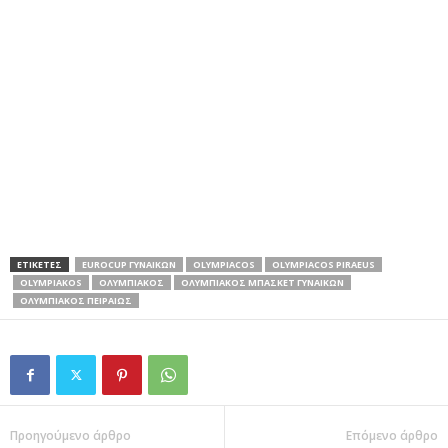
ΕΤΙΚΕΤΕΣ
EUROCUP ΓΥΝΑΙΚΩΝ
OLYMPIACOS
OLYMPIACOS PIRAEUS
OLYMPIAKOS
ΟΛΥΜΠΙΑΚΟΣ
ΟΛΥΜΠΙΑΚΟΣ ΜΠΑΣΚΕΤ ΓΥΝΑΙΚΩΝ
ΟΛΥΜΠΙΑΚΟΣ ΠΕΙΡΑΙΩΣ
Προηγούμενο άρθρο
Επόμενο άρθρο