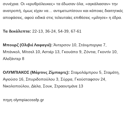
συνέχεια. Οι «ερυθρόλευκες» τα έδωσαν όλα, «αγκάλιασαν» την
ανατροπή, όμως είχαν να… αντιμετωπίσουν και κάποιες διαιτητικές
αποφάσεις, αφού ειδικά στις τελευταίες επιθέσεις «μίλησε» η έδρα.
Τα δεκάλεπτα:
22-13, 36-24, 54-39, 67-61
Μπουρζ (Ολιβιέ Λαφαγιέ):
Άντερσον 10, Στέινμπεργκε 7,
Μπάνκολ, Μίτσελ 10, Αστιέρ 13, Γκουάπο 9, Ζόντια, Γκοντίν 10,
Αλεξάντερ 8
ΟΛΥΜΠΙΑΚΟΣ (Μάρτινς Ζίμπαρτς):
Σταμολάμπρου 5, Σταμάτη,
Αγιούσο 16, Σπυριδοπούλου 3, Σύρρα, Γκούσταφσον 24,
Νικολοπούλου, Δίελα, Σουκ, Στραουτμάνε 13
πηγη olympiacossfp.gr