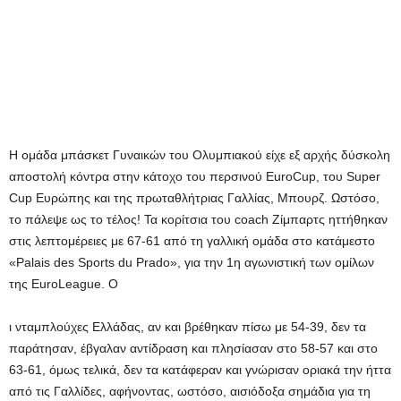
Η ομάδα μπάσκετ Γυναικών του Ολυμπιακού είχε εξ αρχής δύσκολη
αποστολή κόντρα στην κάτοχο του περσινού
EuroCup
, του
Super
Cup
Ευρώπης και της πρωταθλήτριας Γαλλίας, Μπουρζ. Ωστόσο,
το πάλεψε ως το τέλος! Τα κορίτσια του coach Ζίμπαρτς ηττήθηκαν
στις λεπτομέρειες με 67-61 από τη γαλλική ομάδα στο κατάμεστο
«Palais des Sports du Prado», για την 1η αγωνιστική των ομίλων
της
EuroLeague
. Ο
ι νταμπλούχες Ελλάδας, αν και βρέθηκαν πίσω με 54-39, δεν τα
παράτησαν, έβγαλαν αντίδραση και πλησίασαν στο 58-57 και στο
63-61, όμως τελικά, δεν τα κατάφεραν και γνώρισαν οριακά την ήττα
από τις Γαλλίδες, αφήνοντας, ωστόσο, αισιόδοξα σημάδια για τη