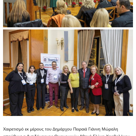
Χαιρετισμό εκ μέρους του Δημάρχου Πειραιά Γιάννη Μώραλη