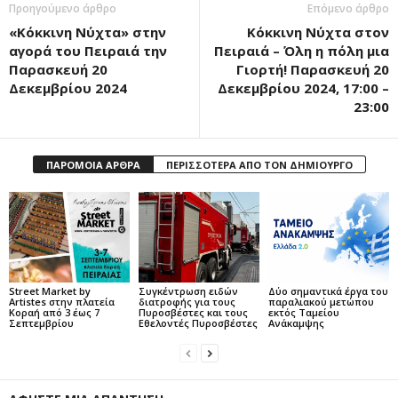
Προηγούμενο άρθρο
Επόμενο άρθρο
«Κόκκινη Νύχτα» στην
Κόκκινη Νύχτα στον
αγορά του Πειραιά την
Πειραιά – Όλη η πόλη μια
Παρασκευή 20
Γιορτή! Παρασκευή 20
Δεκεμβρίου 2024
Δεκεμβρίου 2024, 17:00 –
23:00
ΠΑΡΟΜΟΙΑ ΑΡΘΡΑ
ΠΕΡΙΣΣΟΤΕΡΑ ΑΠΟ ΤΟΝ ΔΗΜΙΟΥΡΓΟ
Street Market by
Συγκέντρωση ειδών
Δύο σημαντικά έργα του
Artistes στην πλατεία
διατροφής για τους
παραλιακού μετώπου
Κοραή από 3 έως 7
Πυροσβέστες και τους
εκτός Ταμείου
Σεπτεμβρίου
Εθελοντές Πυροσβέστες
Ανάκαμψης