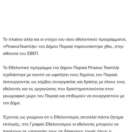
Το πλαίσιο αλλά και οι στόχοι του νέου εθελοντικού προγράμματος
«PiraeusTeamUp» του Δήμου Πειραιά παρουσιάστηκε χθες, στην
αίθουσα του ΕΒΕΠ.
Το Εθελοντικό πρόγραμμα του Δήμου Πειραιά Piraeus TeamUp
σχεδιάστηκε με σκοπό να ωφελήσει τους δημότες του Πειραιά,
λειτουργώντας ως κόμβος συνεργασίας και δράσης με όλους τους
εθελοντές και τις οργανώσεις που δραστηριοποιούνται στον
γεωγραφικό χώρο του Πειραιά και επιθυμούν να συνεργαστούν με
τον Δήμο.
Έχοντας ως γνώμονα ότι ο Εθελοντισμός αποτελεί πάντα ζήτημα
επιλογής, στο Γραφείο Εθελοντισμού οι εθελοντές μπορούν να
παρέχουν τις υπηρεσίες τους σε διάφορους τομείς όπως η