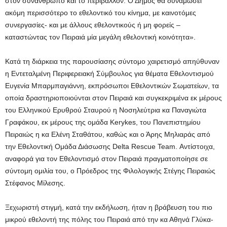
στον συνάνθρωπο και το περιβάλλον. Ο Δήμος θα δυναμώσει
ακόμη περισσότερο το εθελοντικό του κίνημα, με καινοτόμες
συνεργασίες- και με άλλους εθελοντικούς ή μη φορείς –
καταστώντας τον Πειραιά μία μεγάλη εθελοντική κοινότητα».
Κατά τη διάρκεια της παρουσίασης σύντομο χαιρετισμό απηύθυναν
η Εντεταλμένη Περιφερειακή Σύμβουλος για θέματα Εθελοντισμού
Ευγενία Μπαρμπαγιάννη, εκπρόσωποι Εθελοντικών Σωματείων, τα
οποία δραστηριοποιούνται στον Πειραιά και συγκεκριμένα εκ μέρους
του Ελληνικού Ερυθρού Σταυρού η Νοσηλεύτρια κα Παναγιώτα
Γραφάκου, εκ μέρους της ομάδα Kerykes, του Πανεπιστημίου
Πειραιώς η κα Ελένη Σταθάτου, καθώς και ο Άρης Μηλιαράς από
την Εθελοντική Ομάδα Διάσωσης Delta Rescue Team. Αντίστοιχα,
αναφορά για τον Εθελοντισμό στον Πειραιά πραγματοποίησε σε
σύντομη ομιλία του, ο Πρόεδρος της Φιλολογικής Στέγης Πειραιώς
Στέφανος Μίλεσης.
Ξεχωριστή στιγμή, κατά την εκδήλωση, ήταν η βράβευση του πιο
μικρού εθελοντή της πόλης του Πειραιά από την κα Αθηνά Γλύκα-