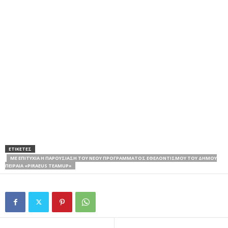
ΕΤΙΚΕΤΕΣ
ΜΕ ΕΠΙΤΥΧΊΑ Η ΠΑΡΟΥΣΊΑΣΗ ΤΟΥ ΝΈΟΥ ΠΡΟΓΡΆΜΜΑΤΟΣ ΕΘΕΛΟΝΤΙΣΜΟΎ ΤΟΥ ΔΉΜΟΥ
ΠΕΙΡΑΙΆ «PIRAEUS TEAMUP»