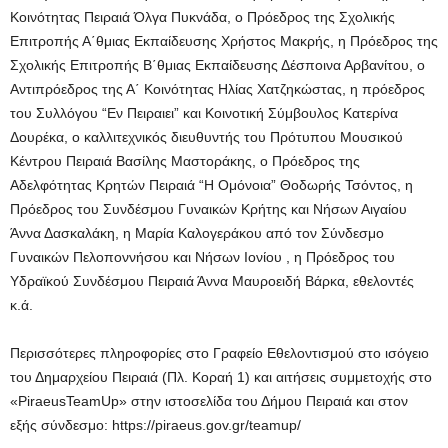
Κοινότητας Πειραιά Όλγα Πυκνάδα, ο Πρόεδρος της Σχολικής
Επιτροπής Α΄θμιας Εκπαίδευσης Χρήστος Μακρής, η Πρόεδρος της
Σχολικής Επιτροπής B΄θμιας Εκπαίδευσης Δέσποινα Αρβανίτου, ο
Αντιπρόεδρος της Α΄ Κοινότητας Ηλίας Χατζηκώστας, η πρόεδρος
του Συλλόγου “Εν Πειραιει” και Κοινοτική Σύμβουλος Κατερίνα
Δουρέκα, ο καλλιτεχνικός διευθυντής του Πρότυπου Μουσικού
Κέντρου Πειραιά Βασίλης Μαστοράκης, ο Πρόεδρος της
Αδελφότητας Κρητών Πειραιά “Η Ομόνοια” Θοδωρής Τσόντος, η
Πρόεδρος του Συνδέσμου Γυναικών Κρήτης και Νήσων Αιγαίου
Άννα Δασκαλάκη, η Μαρία Καλογεράκου από τον Σύνδεσμο
Γυναικών Πελοποννήσου και Νήσων Ιονίου , η Πρόεδρος του
Υδραϊκού Συνδέσμου Πειραιά Άννα Μαυροειδή Βάρκα, εθελοντές
κ.ά.
Περισσότερες πληροφορίες στο Γραφείο Εθελοντισμού στο ισόγειο
του Δημαρχείου Πειραιά (Πλ. Κοραή 1) και αιτήσεις συμμετοχής στο
«PiraeusTeamUp» στην ιστοσελίδα του Δήμου Πειραιά και στον
εξής σύνδεσμο: https://piraeus.gov.gr/teamup/