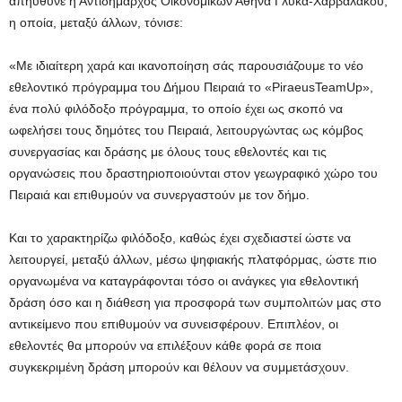
απηύθυνε η Αντιδήμαρχος Οικονομικών Αθηνά Γλύκα-Χαρβαλάκου,
η οποία, μεταξύ άλλων, τόνισε:
«Με ιδιαίτερη χαρά και ικανοποίηση σάς παρουσιάζουμε το νέο
εθελοντικό πρόγραμμα του Δήμου Πειραιά το «PiraeusTeamUp»,
ένα πολύ φιλόδοξο πρόγραμμα, το οποίο έχει ως σκοπό να
ωφελήσει τους δημότες του Πειραιά, λειτουργώντας ως κόμβος
συνεργασίας και δράσης με όλους τους εθελοντές και τις
οργανώσεις που δραστηριοποιούνται στον γεωγραφικό χώρο του
Πειραιά και επιθυμούν να συνεργαστούν με τον δήμο.
Και το χαρακτηρίζω φιλόδοξο, καθώς έχει σχεδιαστεί ώστε να
λειτουργεί, μεταξύ άλλων, μέσω ψηφιακής πλατφόρμας, ώστε πιο
οργανωμένα να καταγράφονται τόσο οι ανάγκες για εθελοντική
δράση όσο και η διάθεση για προσφορά των συμπολιτών μας στο
αντικείμενο που επιθυμούν να συνεισφέρουν. Επιπλέον, οι
εθελοντές θα μπορούν να επιλέξουν κάθε φορά σε ποια
συγκεκριμένη δράση μπορούν και θέλουν να συμμετάσχουν.