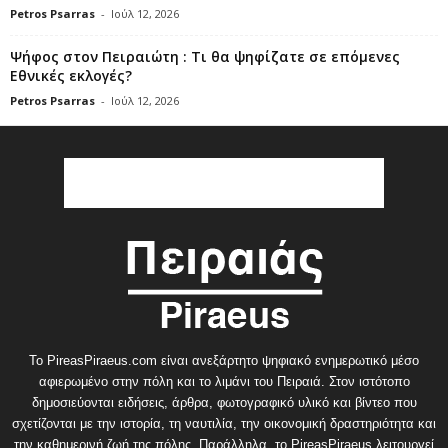
Petros Psarras
-
Ιούλ 12, 2026
Ψήφος στον Πειραιώτη : Τι θα ψηφίζατε σε επόμενες
Εθνικές εκλογές?
Petros Psarras
-
Ιούλ 12, 2026
Το PireasPiraeus.com είναι ανεξάρτητο ψηφιακό ενημερωτικό μέσο
αφιερωμένο στην πόλη και το λιμάνι του Πειραιά. Στον ιστότοπο
δημοσιεύονται ειδήσεις, άρθρα, φωτογραφικό υλικό και βίντεο που
σχετίζονται με την ιστορία, τη ναυτιλία, την οικονομική δραστηριότητα και
την καθημερινή ζωή της πόλης. Παράλληλα, το PireasPiraeus λειτουργεί