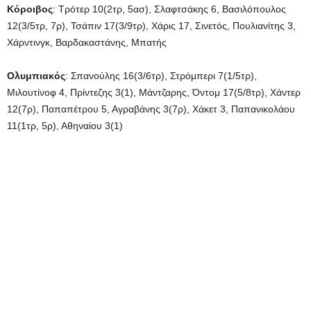
Κόροιβος
: Τρότερ 10(2τρ, 5ασ), Σλαφτσάκης 6, Βασιλόπουλος
12(3/5τρ, 7ρ), Τσάπιν 17(3/9τρ), Χάρις 17, Σινετός, Πουλιανίτης 3,
Χάρντινγκ, Βαρδακαστάνης, Μπατής
Ολυμπιακός
: Σπανούλης 16(3/6τρ), Στρόμπερι 7(1/5τρ),
Μιλουτίνοφ 4, Πρίντεζης 3(1), Μάντζαρης, Όντομ 17(5/8τρ), Χάντερ
12(7ρ), Παπαπέτρου 5, Αγραβάνης 3(7ρ), Χάκετ 3, Παπανικολάου
11(1τρ, 5ρ), Αθηναίου 3(1)