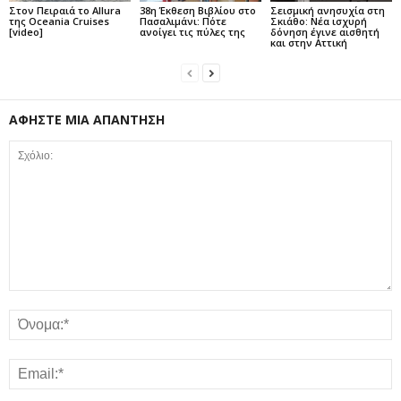
Στον Πειραιά το Allura
38η Έκθεση Βιβλίου στο
Σεισμική ανησυχία στη
της Oceania Cruises
Πασαλιμάνι: Πότε
Σκιάθο: Νέα ισχυρή
[video]
ανοίγει τις πύλες της
δόνηση έγινε αισθητή
και στην Αττική
ΑΦΗΣΤΕ ΜΙΑ ΑΠΑΝΤΗΣΗ