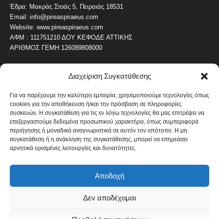
Έδρα: Μακράς Στοάς 5, Πειραιάς 18531
Email: info@pireaspiraeus.com
Website: www.pireaspiraeus.com
ΑΦΜ : 111751210 ΔΟΥ ΚΕΦΟΔΕ ΑΤΤΙΚΗΣ
ΑΡΙΘΜΟΣ ΓΕΜΗ 126089808000
Διαχείριση Συγκατάθεσης
ΔΗΜΟΦΙΛΗ ΚΑΤΗΓΟΡΙΑ
4487
ΝΕΑ ΤΟΥ ΠΕΙΡΑΙΑ
Για να παρέχουμε την καλύτερη εμπειρία, χρησιμοποιούμε τεχνολογίες όπως
cookies για την αποθήκευση ή/και την πρόσβαση σε πληροφορίες
1820
ΟΛΥΜΠΙΑΚΟΣ
συσκευών. Η συγκατάθεση για τις εν λόγω τεχνολογίες θα μας επιτρέψει να
1742
επεξεργαστούμε δεδομένα προσωπικού χαρακτήρα, όπως συμπεριφορά
ΑΛΛΑ ΚΟΙΝΩΝΙΚΑ
περιήγησης ή μοναδικά αναγνωριστικά σε αυτόν τον ιστότοπο. Η μη
1636
ΕΙΔΗΣΕΙΣ ΝΑΥΤΙΛΙΑ
συγκατάθεση ή η ανάκληση της συγκατάθεσης, μπορεί να επηρεάσει
αρνητικά ορισμένες λειτουργίες και δυνατότητες.
1051
ΟΙΚΟΝΟΜΙΚΑ
822
ΚΑΛΛΙΤΕΧΝΙΚΑ
Αποδοχή
608
ΝΕΑ Β' ΠΕΙΡΑΙΑ
Δεν αποδέχομαι