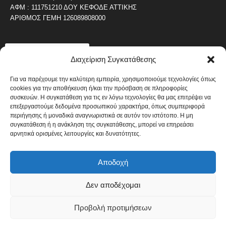
ΑΦΜ : 111751210 ΔΟΥ ΚΕΦΟΔΕ ΑΤΤΙΚΗΣ
ΑΡΙΘΜΟΣ ΓΕΜΗ 126089808000
ΔΗΜΟΦΙΛΗ ΚΑΤΗΓΟΡΙΑ
Διαχείριση Συγκατάθεσης
4487
ΝΕΑ ΤΟΥ ΠΕΙΡΑΙΑ
1820
Για να παρέχουμε την καλύτερη εμπειρία, χρησιμοποιούμε τεχνολογίες όπως
ΟΛΥΜΠΙΑΚΟΣ
cookies για την αποθήκευση ή/και την πρόσβαση σε πληροφορίες
1742
ΑΛΛΑ ΚΟΙΝΩΝΙΚΑ
συσκευών. Η συγκατάθεση για τις εν λόγω τεχνολογίες θα μας επιτρέψει να
επεξεργαστούμε δεδομένα προσωπικού χαρακτήρα, όπως συμπεριφορά
1637
ΕΙΔΗΣΕΙΣ ΝΑΥΤΙΛΙΑ
περιήγησης ή μοναδικά αναγνωριστικά σε αυτόν τον ιστότοπο. Η μη
1051
συγκατάθεση ή η ανάκληση της συγκατάθεσης, μπορεί να επηρεάσει
ΟΙΚΟΝΟΜΙΚΑ
αρνητικά ορισμένες λειτουργίες και δυνατότητες.
822
ΚΑΛΛΙΤΕΧΝΙΚΑ
608
ΝΕΑ Β' ΠΕΙΡΑΙΑ
Αποδοχή
Δεν αποδέχομαι
Πολιτική Cookies
Όροι και Προϋποθέσεις
Προβολή προτιμήσεων
© Copyright 2014 - 2026 / Designed by pixelheroes.gr