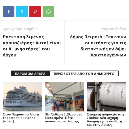
Προηγούμενο άρθρο
Επόμενο άρθρο
Επέκταση λιμένος
Δήμος Πειραιά : Ξεκινούν
κρουαζιέρας : Αυτοί είναι
οι αιτήσεις για τις
οι 8 “μνηστήρες” του
διατακτικές εν όψει
έργου
Χριστουγέννων
ΠΑΡΟΜΟΙΑ ΑΡΘΡΑ
ΠΕΡΙΣΣΟΤΕΡΑ ΑΠΟ ΤΟΝ ΔΗΜΙΟΥΡΓΟ
Στον Πειραιά το Allura
38η Έκθεση Βιβλίου στο
Σεισμική ανησυχία στη
της Oceania Cruises
Πασαλιμάνι: Πότε
Σκιάθο: Νέα ισχυρή
[video]
ανοίγει τις πύλες της
δόνηση έγινε αισθητή
και στην Αττική