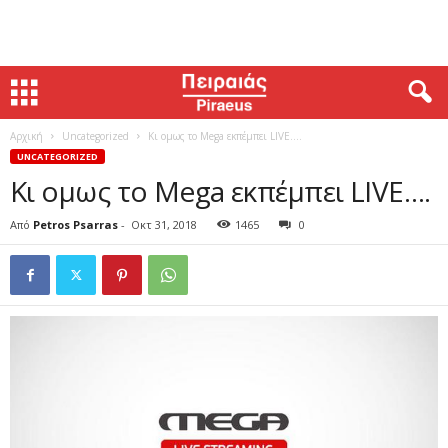
Αρχική
Uncategorized
Κι ομως το Mega εκπέμπει LIVE….
UNCATEGORIZED
Κι ομως το Mega εκπέμπει LIVE….
Από
Petros Psarras
-
Οκτ 31, 2018
1465
0