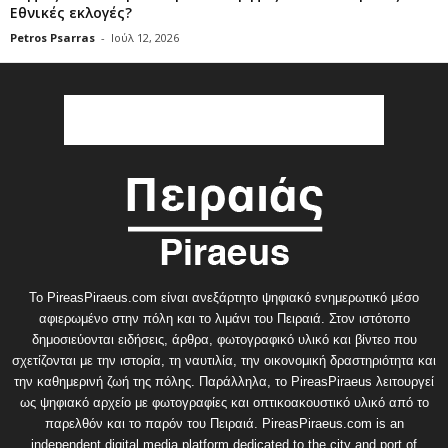
Εθνικές εκλογές?
Petros Psarras
-
Ιούλ 12, 2026
Το PireasPiraeus.com είναι ανεξάρτητο ψηφιακό ενημερωτικό μέσο
αφιερωμένο στην πόλη και το λιμάνι του Πειραιά. Στον ιστότοπο
δημοσιεύονται ειδήσεις, άρθρα, φωτογραφικό υλικό και βίντεο που
σχετίζονται με την ιστορία, τη ναυτιλία, την οικονομική δραστηριότητα και
την καθημερινή ζωή της πόλης. Παράλληλα, το PireasPiraeus λειτουργεί
ως ψηφιακό αρχείο με φωτογραφίες και οπτικοακουστικό υλικό από το
παρελθόν και το παρόν του Πειραιά. PireasPiraeus.com is an
independent digital media platform dedicated to the city and port of