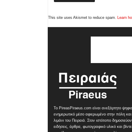
This site uses Akismet to reduce spam.
Learn ho
Το PireasPiraeus.com είναι ανεξάρτητο ψηφι
ενημερωτικό μέσο αφιερωμένο στην πόλη και
λιμάνι του Πειραιά. Στον ιστότοπο δημοσιεύον
ειδήσεις, άρθρα, φωτογραφικό υλικό και βίντ