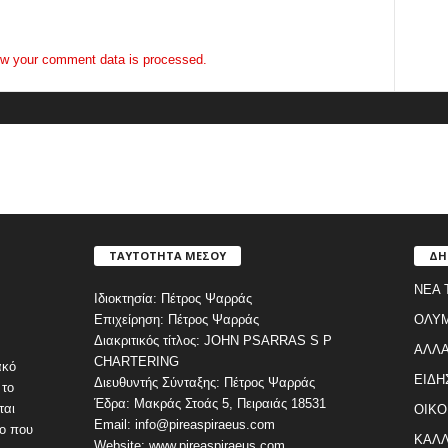
w your comment data is processed.
ΤΑΥΤΟΤΗΤΑ ΜΕΣΟΥ
ΔΗ
ΝΕΑ 
Ιδιοκτησία: Πέτρος Ψαρράς
Επιχείρηση: Πέτρος Ψαρράς
ΟΛΥ
Διακριτικός τίτλος: JOHN PSARRAS S P
ΑΛΛΑ
CHARTERING
ακό
ΕΙΔΗ
Διευθυντής Σύνταξης: Πέτρος Ψαρράς
 το
Έδρα: Μακράς Στοάς 5, Πειραιάς 18531
ται
ΟΙΚΟ
Email: info@pireaspiraeus.com
εο που
ΚΑΛΛ
Website: www.pireaspiraeus.com