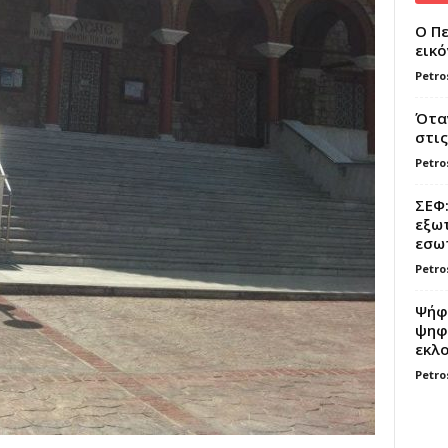
Ο Πε
εικό
Petro
Όταν
στις
Petro
ΣΕΦ:
εξωτ
εσωτ
Petro
Ψήφο
ψηφί
εκλο
Petro