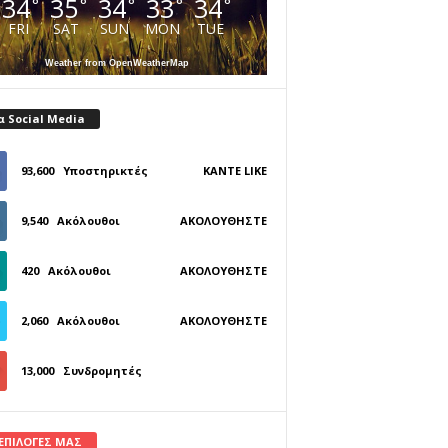
34
35
34
33
34
°
°
°
°
°
FRI
SAT
SUN
MON
TUE
Weather from OpenWeatherMap
α Social Media
93,600
Υποστηρικτές
ΚΆΝΤΕ LIKE
9,540
Ακόλουθοι
ΑΚΟΛΟΥΘΉΣΤΕ
420
Ακόλουθοι
ΑΚΟΛΟΥΘΉΣΤΕ
2,060
Ακόλουθοι
ΑΚΟΛΟΥΘΉΣΤΕ
13,000
Συνδρομητές
ΓΊΝΕΤΕ ΣΥΝΔΡΟΜΗΤΉΣ
 ΕΠΙΛΟΓΕΣ ΜΑΣ