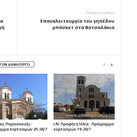
Επόμενο άρθρο
ια
Επαναλειτουργία του γηπέδου
γή
μπάσκετ στα Βοτσαλάκια
 ΤΟΝ ΔΗΜΙΟΥΡΓΟ
γίας Παρασκευής :
Ι.Ν. Προφήτη Ηλία : Πρόγραμμα
μμα εορτασμών 25-26/7
εορτασμών 19-20/7