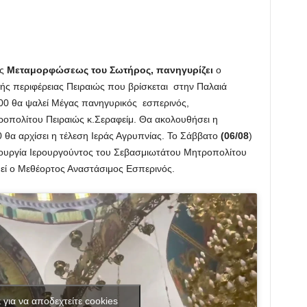
ης
Μεταμορφώσεως του Σωτήρος,
πανηγυρίζει
ο
ς περιφέρειας Πειραιώς που βρίσκεται στην Παλαιά
00 θα ψαλεί Μέγας πανηγυρικός εσπερινός,
οπολίτου Πειραιώς κ.Σεραφείμ. Θα ακολουθήσει η
30 θα αρχίσει η τέλεση Ιεράς Αγρυπνίας. Το Σάββατο
(06/08
)
ιτουργία Ιερουργούντος του Σεβασμιωτάτου Μητροπολίτου
σθεί ο Μεθέορτος Αναστάσιμος Εσπερινός.
κ για να αποδεχτείτε cookies