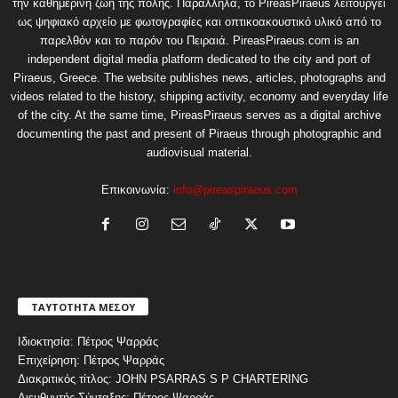
την καθημερινή ζωή της πόλης. Παράλληλα, το PireasPiraeus λειτουργεί
ως ψηφιακό αρχείο με φωτογραφίες και οπτικοακουστικό υλικό από το
παρελθόν και το παρόν του Πειραιά. PireasPiraeus.com is an
independent digital media platform dedicated to the city and port of
Piraeus, Greece. The website publishes news, articles, photographs and
videos related to the history, shipping activity, economy and everyday life
of the city. At the same time, PireasPiraeus serves as a digital archive
documenting the past and present of Piraeus through photographic and
audiovisual material.
Επικοινωνία:
info@pireaspiraeus.com
ΤΑΥΤΟΤΗΤΑ ΜΕΣΟΥ
Ιδιοκτησία: Πέτρος Ψαρράς
Επιχείρηση: Πέτρος Ψαρράς
Διακριτικός τίτλος: JOHN PSARRAS S P CHARTERING
Διευθυντής Σύνταξης: Πέτρος Ψαρράς