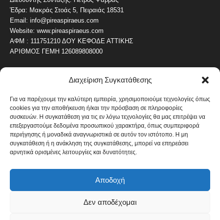
Έδρα: Μακράς Στοάς 5, Πειραιάς 18531
Email: info@pireaspiraeus.com
Website: www.pireaspiraeus.com
ΑΦΜ : 111751210 ΔΟΥ ΚΕΦΟΔΕ ΑΤΤΙΚΗΣ
ΑΡΙΘΜΟΣ ΓΕΜΗ 126089808000
Διαχείριση Συγκατάθεσης
ΔΗΜΟΦΙΛΗ ΚΑΤΗΓΟΡΙΑ
4488
ΝΕΑ ΤΟΥ ΠΕΙΡΑΙΑ
Για να παρέχουμε την καλύτερη εμπειρία, χρησιμοποιούμε τεχνολογίες όπως
cookies για την αποθήκευση ή/και την πρόσβαση σε πληροφορίες
1821
ΟΛΥΜΠΙΑΚΟΣ
συσκευών. Η συγκατάθεση για τις εν λόγω τεχνολογίες θα μας επιτρέψει να
1742
επεξεργαστούμε δεδομένα προσωπικού χαρακτήρα, όπως συμπεριφορά
ΑΛΛΑ ΚΟΙΝΩΝΙΚΑ
περιήγησης ή μοναδικά αναγνωριστικά σε αυτόν τον ιστότοπο. Η μη
1637
ΕΙΔΗΣΕΙΣ ΝΑΥΤΙΛΙΑ
συγκατάθεση ή η ανάκληση της συγκατάθεσης, μπορεί να επηρεάσει
αρνητικά ορισμένες λειτουργίες και δυνατότητες.
1052
ΟΙΚΟΝΟΜΙΚΑ
822
ΚΑΛΛΙΤΕΧΝΙΚΑ
Αποδοχή
608
ΝΕΑ Β' ΠΕΙΡΑΙΑ
Δεν αποδέχομαι