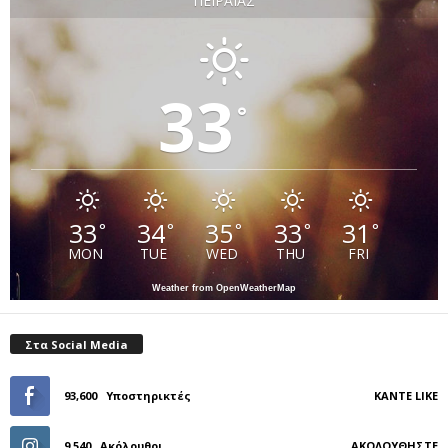
ΠΕΙΡΑΙΆΣ
33
°
33
34
35
33
31
°
°
°
°
°
MON
TUE
WED
THU
FRI
Weather from OpenWeatherMap
Στα Social Media
93,600
Υποστηρικτές
ΚΆΝΤΕ LIKE
9,540
Ακόλουθοι
ΑΚΟΛΟΥΘΉΣΤΕ