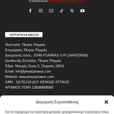
Επικοινωνία:
info@pireaspiraeus.com
ΤΑΥΤΟΤΗΤΑ ΜΕΣΟΥ
Ιδιοκτησία: Πέτρος Ψαρράς
Επιχείρηση: Πέτρος Ψαρράς
Διακριτικός τίτλος: JOHN PSARRAS S P CHARTERING
Διευθυντής Σύνταξης: Πέτρος Ψαρράς
Έδρα: Μακράς Στοάς 5, Πειραιάς 18531
Email: info@pireaspiraeus.com
Website: www.pireaspiraeus.com
ΑΦΜ : 111751210 ΔΟΥ ΚΕΦΟΔΕ ΑΤΤΙΚΗΣ
ΑΡΙΘΜΟΣ ΓΕΜΗ 126089808000
Διαχείριση Συγκατάθεσης
ΔΗΜΟΦΙΛΗ ΚΑΤΗΓΟΡΙΑ
4486
ΝΕΑ ΤΟΥ ΠΕΙΡΑΙΑ
Για να παρέχουμε την καλύτερη εμπειρία, χρησιμοποιούμε τεχνολογίες όπως