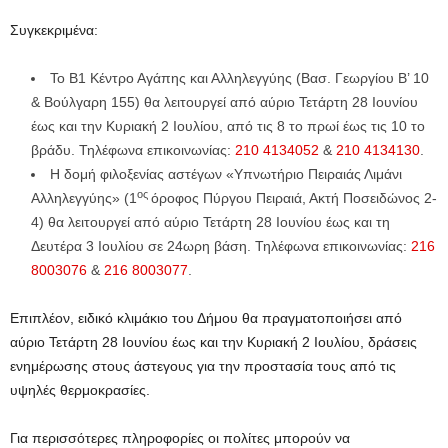
Συγκεκριμένα:
Το Β1 Κέντρο Αγάπης και Αλληλεγγύης (Βασ. Γεωργίου Β’ 10
& Βούλγαρη 155) θα λειτουργεί από αύριο Τετάρτη 28 Ιουνίου
έως και την Κυριακή 2 Ιουλίου, από τις 8 το πρωί έως τις 10 το
βράδυ. Τηλέφωνα επικοινωνίας:
210 4134052
&
210 4134130
.
Η δομή φιλοξενίας αστέγων «Υπνωτήριο Πειραιάς Λιμάνι
ος
Αλληλεγγύης» (1
όροφος Πύργου Πειραιά, Ακτή Ποσειδώνος 2-
4) θα λειτουργεί από αύριο Τετάρτη 28 Ιουνίου έως και τη
Δευτέρα 3 Ιουλίου σε 24ωρη βάση. Τηλέφωνα επικοινωνίας:
216
8003076
&
216 8003077
.
Επιπλέον, ειδικό κλιμάκιο του Δήμου θα πραγματοποιήσει από
αύριο Τετάρτη 28 Ιουνίου έως και την Κυριακή 2 Ιουλίου, δράσεις
ενημέρωσης στους άστεγους για την προστασία τους από τις
υψηλές θερμοκρασίες.
Για περισσότερες πληροφορίες οι πολίτες μπορούν να