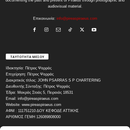
documenting the past and present of Piraeus through photographic and
audiovisual material.
Επικοινωνία:
info@pireaspiraeus.com
ΤΑΥΤΟΤΗΤΑ ΜΕΣΟΥ
Ιδιοκτησία: Πέτρος Ψαρράς
Επιχείρηση: Πέτρος Ψαρράς
Διακριτικός τίτλος: JOHN PSARRAS S P CHARTERING
Διευθυντής Σύνταξης: Πέτρος Ψαρράς
Έδρα: Μακράς Στοάς 5, Πειραιάς 18531
Email: info@pireaspiraeus.com
Website: www.pireaspiraeus.com
ΑΦΜ : 111751210 ΔΟΥ ΚΕΦΟΔΕ ΑΤΤΙΚΗΣ
ΑΡΙΘΜΟΣ ΓΕΜΗ 126089808000