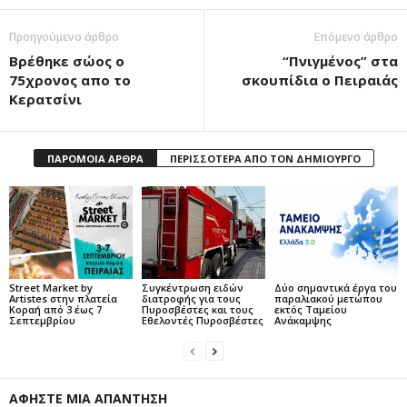
Προηγούμενο άρθρο
Επόμενο άρθρο
Βρέθηκε σώος ο
“Πνιγμένος” στα
75χρονος απο το
σκουπίδια ο Πειραιάς
Κερατσίνι
ΠΑΡΟΜΟΙΑ ΑΡΘΡΑ
ΠΕΡΙΣΣΟΤΕΡΑ ΑΠΟ ΤΟΝ ΔΗΜΙΟΥΡΓΟ
Street Market by
Συγκέντρωση ειδών
Δύο σημαντικά έργα του
Artistes στην πλατεία
διατροφής για τους
παραλιακού μετώπου
Κοραή από 3 έως 7
Πυροσβέστες και τους
εκτός Ταμείου
Σεπτεμβρίου
Εθελοντές Πυροσβέστες
Ανάκαμψης
ΑΦΗΣΤΕ ΜΙΑ ΑΠΑΝΤΗΣΗ