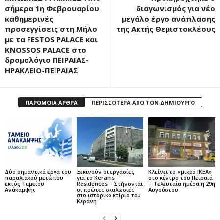
σήμερα 1η Φεβρουαρίου
διαγωνισμός για νέο
καθημερινές
μεγάλο έργο ανάπλασης
προσεγγίσεις στη Μήλο
της Ακτής Θεμιστοκλέους
με τα FESTOS PALACE και
KNOSSOS PALACE στο
δρομολόγιο ΠΕΙΡΑΙΑΣ-
ΗΡΑΚΛΕΙΟ-ΠΕΙΡΑΙΑΣ
ΠΑΡΟΜΟΙΑ ΑΡΘΡΑ
ΠΕΡΙΣΣΟΤΕΡΑ ΑΠΟ ΤΟΝ ΔΗΜΙΟΥΡΓΟ
Δύο σημαντικά έργα του
Ξεκινούν οι εργασίες
Κλείνει το «μικρό IKEA»
παραλιακού μετώπου
για το Keranis
στο κέντρο του Πειραιά
εκτός Ταμείου
Residences – Στήνονται
– Τελευταία ημέρα η 29η
Ανάκαμψης
οι πρώτες σκαλωσιές
Αυγούστου
στο ιστορικό κτίριο του
Κεράνη