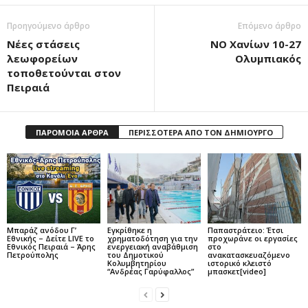
Προηγούμενο άρθρο
Επόμενο άρθρο
Νέες στάσεις
ΝΟ Χανίων 10-27
λεωφορείων
Ολυμπιακός
τοποθετούνται στον
Πειραιά
ΠΑΡΟΜΟΙΑ ΑΡΘΡΑ
ΠΕΡΙΣΣΟΤΕΡΑ ΑΠΟ ΤΟΝ ΔΗΜΙΟΥΡΓΟ
Μπαράζ ανόδου Γ’
Εγκρίθηκε η
Παπαστράτειο: Έτσι
Εθνικής – Δείτε LIVE το
χρηματοδότηση για την
προχωράνε οι εργασίες
Εθνικός Πειραιά – Άρης
ενεργειακή αναβάθμιση
στο
Πετρούπολης
του Δημοτικού
ανακατασκευαζόμενο
Κολυμβητηρίου
ιστορικό κλειστό
“Ανδρέας Γαρύφαλλος”
μπασκετ[video]