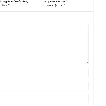
ητηρίου “Ανδρέας
ιστορικό κλειστό
αλλος”
μπασκετ[video]