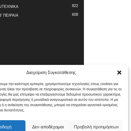
822
ΙΤΕΧΝΙΚΑ
608
Β' ΠΕΙΡΑΙΑ
Διαχείριση Συγκατάθεσης
χουμε την καλύτερη εμπειρία, χρησιμοποιούμε τεχνολογίες όπως cookies για
υση ή/και την πρόσβαση σε πληροφορίες συσκευών. Η συγκατάθεση για τις εν
ογίες θα μας επιτρέψει να επεξεργαστούμε δεδομένα προσωπικού χαρακτήρα,
ιφορά περιήγησης ή μοναδικά αναγνωριστικά σε αυτόν τον ιστότοπο. Η μη
 ή η ανάκληση της συγκατάθεσης, μπορεί να επηρεάσει αρνητικά ορισμένες
και δυνατότητες.
οδοχή
Δεν αποδέχομαι
Προβολή προτιμήσεων