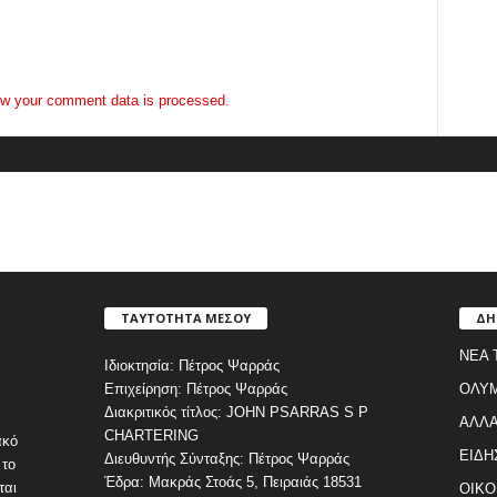
w your comment data is processed.
ΤΑΥΤΟΤΗΤΑ ΜΕΣΟΥ
ΔΗ
ΝΕΑ 
Ιδιοκτησία: Πέτρος Ψαρράς
Επιχείρηση: Πέτρος Ψαρράς
ΟΛΥ
Διακριτικός τίτλος: JOHN PSARRAS S P
ΑΛΛΑ
CHARTERING
ακό
ΕΙΔΗ
Διευθυντής Σύνταξης: Πέτρος Ψαρράς
 το
Έδρα: Μακράς Στοάς 5, Πειραιάς 18531
ται
ΟΙΚΟ