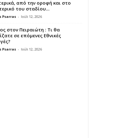
ερικά, από την οροφή και στο
ερικό του σταδίου...
s Psarras
-
Ιούλ 12, 2026
ς στον Πειραιώτη : Τι θα
ζατε σε επόμενες Εθνικές
γές?
s Psarras
-
Ιούλ 12, 2026