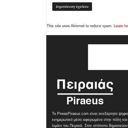
This site uses Akismet to reduce spam.
Learn ho
Το PireasPiraeus.com είναι ανεξάρτητο ψηφι
ενημερωτικό μέσο αφιερωμένο στην πόλη και
λιμάνι του Πειραιά. Στον ιστότοπο δημοσιεύον