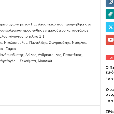
μερινό αγώνα με τον Πανελευσινιακό που προηγήθηκε στο
κυανλολεύκων προσπάθησε περισσότερο και ισοφάρισε
λου κάνοντας το τελικο 1-1
ας, Νικολόπουλος, Παντελίδης, Ζωγραφάκης, Ντάφλας,
ος, Σάμιος.
Μανδαμαδιώτης, Λώλος, Ανδριόπουλος, Παπατζίκος,
ΟΙ
ζιρτζόγλου, Σεκούμπα, Μουσκάϊ.
Ο Πε
εικό
Petro
Όταν
στις
Petro
ΣΕΦ: