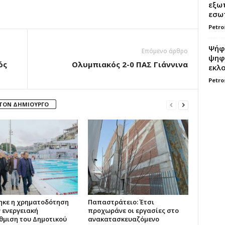
εξωτ
εσωτ
Petro
Ψήφο
Επόμενο άρθρο
ψηφί
ός
Ολυμπιακός 2-0 ΠΑΣ Γιάννινα
εκλο
Petro
 ΤΟΝ ΔΗΜΙΟΥΡΓΟ
ηκε η χρηματοδότηση
Παπαστράτειο: Έτσι
ν ενεργειακή
προχωράνε οι εργασίες στο
μιση του Δημοτικού
ανακατασκευαζόμενο