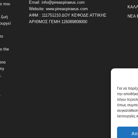
Email: info@pireaspiraeus.com
εο που
ΚΑΛΛ
Website: www.pireaspiraeus.com
ΑΦΜ : 111751210 ΔΟΥ ΚΕΦΟΔΕ ΑΤΤΙΚΗΣ
ΝΕΑ 
 ζωή
ΑΡΙΘΜΟΣ ΓΕΜΗ 126089808000
ουργεί
το
o the
deos
omy
,
Για να παρέ
την αποθήκε
.
λόγω τεχνολ
όπως συμπερ
συγκατάθεση
λειτουργίες 
Απ