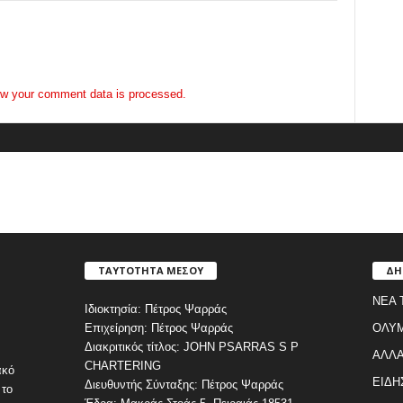
w your comment data is processed.
ΤΑΥΤΟΤΗΤΑ ΜΕΣΟΥ
ΔΗ
ΝΕΑ 
Ιδιοκτησία: Πέτρος Ψαρράς
Επιχείρηση: Πέτρος Ψαρράς
ΟΛΥ
Διακριτικός τίτλος: JOHN PSARRAS S P
ΑΛΛΑ
CHARTERING
ακό
ΕΙΔΗ
Διευθυντής Σύνταξης: Πέτρος Ψαρράς
 το