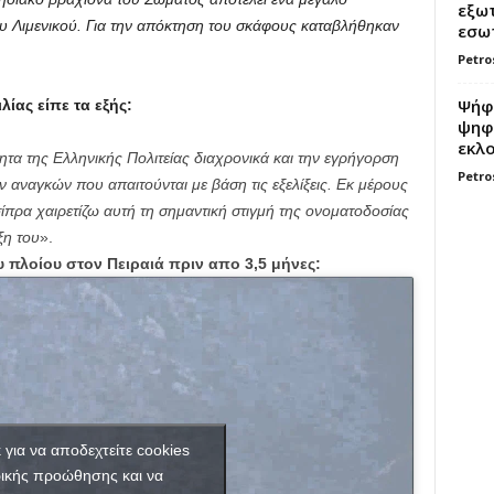
εξωτ
του Λιμενικού. Για την απόκτηση του σκάφους καταβλήθηκαν
εσωτ
Petro
Ψήφο
ίας είπε τα εξής:
ψηφί
εκλο
τητα της Ελληνικής Πολιτείας διαχρονικά και την εγρήγορση
Petro
ν αναγκών που απαιτούνται με βάση τις εξελίξεις. Εκ μέρους
ρα χαιρετίζω αυτή τη σημαντική στιγμή της ονοματοδοσίας
ξη του
».
 πλοίου στον Πειραιά πριν απο 3,5 μήνες:
κ για να αποδεχτείτε cookies
ικής προώθησης και να