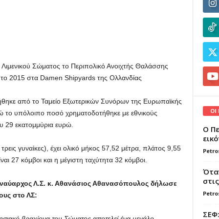
υ Λιμενικού Σώματος το Περιπολικό Ανοιχτής Θαλάσσης
 το 2015 στα Damen Shipyards της Ολλανδίας
θηκε από το Ταμείο Εξωτερικών Συνόρων της Ευρωπαϊκής
ΟΙ
 το υπόλοιπο ποσό χρηματοδοτήθηκε με εθνικούς
υ 29 εκατομμύρια ευρώ.
Ο Πε
εικό
ρεις γυναίκες), έχει ολικό μήκος 57,52 μέτρα, πλάτος 9,55
Petro
ναι 27 κόμβοι και η μέγιστη ταχύτητα 32 κόμβοι.
Όταν
στις
ιναύαρχος Λ.Σ. κ. Αθανάσιος Αθανασόπουλος δήλωσε
Petro
ους στο ΛΣ:
ΣΕΦ:
ησιακό βραχίονα του Σώματος αποτελεί ένα μεγάλο