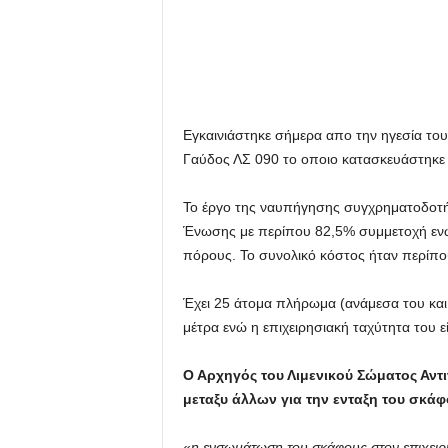
Εγκαινιάστηκε σήμερα απο την ηγεσία το
Γαύδος ΛΣ 090 το οποιο κατασκευάστηκε
Το έργο της ναυπήγησης συγχρηματοδοτή
Ένωσης με περίπου 82,5% συμμετοχή ενώ
πόρους. Το συνολικό κόστος ήταν περίπο
Έχει 25 άτομα πλήρωμα (ανάμεσα του και τ
μέτρα ενώ η επιχειρησιακή ταχύτητα του εί
Ο Αρχηγός του Λιμενικού Σώματος Αντ
μεταξυ άλλων για την ενταξη του σκάφ
«
η ενσωμάτωση του σκάφους στον επιχειρ