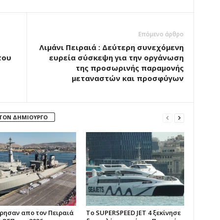
Επόμενο άρθρο
Λιμάνι Πειραιά : Δεύτερη συνεχόμενη
του
ευρεία σύσκεψη για την οργάνωση
της προσωρινής παραμονής
μεταναστών και προσφύγων
 ΤΟΝ ΔΗΜΙΟΥΡΓΟ
ησαν απο τον Πειραιά
Το SUPERSPEED JET 4 ξεκίνησε