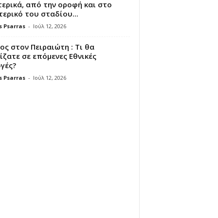
ερικά, από την οροφή και στο
ερικό του σταδίου...
s Psarras
-
Ιούλ 12, 2026
ς στον Πειραιώτη : Τι θα
ζατε σε επόμενες Εθνικές
γές?
s Psarras
-
Ιούλ 12, 2026