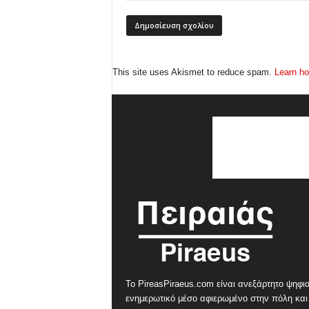
This site uses Akismet to reduce spam.
Learn ho
Το PireasPiraeus.com είναι ανεξάρτητο ψηφι
ενημερωτικό μέσο αφιερωμένο στην πόλη και