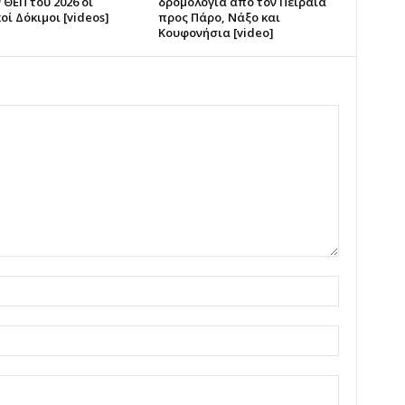
 ΘΕΠ του 2026 οι
δρομολόγια από τον Πειραιά
οί Δόκιμοι [videos]
προς Πάρο, Νάξο και
Κουφονήσια [video]