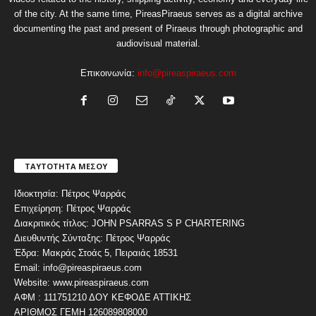
of the city. At the same time, PireasPiraeus serves as a digital archive
documenting the past and present of Piraeus through photographic and
audiovisual material.
Επικοινωνία:
info@pireaspiraeus.com
ΤΑΥΤΟΤΗΤΑ ΜΕΣΟΥ
Ιδιοκτησία: Πέτρος Ψαρράς
Επιχείρηση: Πέτρος Ψαρράς
Διακριτικός τίτλος: JOHN PSARRAS S P CHARTERING
Διευθυντής Σύνταξης: Πέτρος Ψαρράς
Έδρα: Μακράς Στοάς 5, Πειραιάς 18531
Email: info@pireaspiraeus.com
Website: www.pireaspiraeus.com
ΑΦΜ : 111751210 ΔΟΥ ΚΕΦΟΔΕ ΑΤΤΙΚΗΣ
ΑΡΙΘΜΟΣ ΓΕΜΗ 126089808000