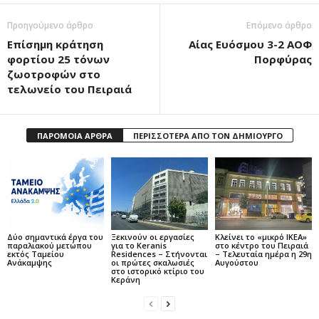
Προηγούμενο άρθρο
Επόμενο άρθρο
Επίσημη κράτηση
Αίας Ευόσμου 3-2 ΑΟΦ
φορτίου 25 τόνων
Πορφύρας
ζωοτροφών στο
τελωνείο του Πειραιά
ΠΑΡΟΜΟΙΑ ΑΡΘΡΑ
ΠΕΡΙΣΣΟΤΕΡΑ ΑΠΟ ΤΟΝ ΔΗΜΙΟΥΡΓΟ
Δύο σημαντικά έργα του
Ξεκινούν οι εργασίες
Κλείνει το «μικρό IKEA»
παραλιακού μετώπου
για το Keranis
στο κέντρο του Πειραιά
εκτός Ταμείου
Residences – Στήνονται
– Τελευταία ημέρα η 29η
Ανάκαμψης
οι πρώτες σκαλωσιές
Αυγούστου
στο ιστορικό κτίριο του
Κεράνη