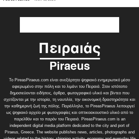
Το PireasPiraeus.com είναι ανεξάρτητο ψηφιακό ενημερωτικό μέσο
αφιερωμένο στην πόλη και το λιμάνι του Πειραιά. Στον ιστότοπο
δημοσιεύονται ειδήσεις, άρθρα, φωτογραφικό υλικό και βίντεο που
σχετίζονται με την ιστορία, τη ναυτιλία, την οικονομική δραστηριότητα και
την καθημερινή ζωή της πόλης. Παράλληλα, το PireasPiraeus λειτουργεί
ως ψηφιακό αρχείο με φωτογραφίες και οπτικοακουστικό υλικό από το
παρελθόν και το παρόν του Πειραιά. PireasPiraeus.com is an
independent digital media platform dedicated to the city and port of
Piraeus, Greece. The website publishes news, articles, photographs and
videos related to the history, shipping activity, economy and everyday life