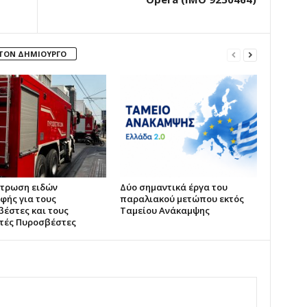
 ΤΟΝ ΔΗΜΙΟΥΡΓΟ
ντρωση ειδών
Δύο σημαντικά έργα του
φής για τους
παραλιακού μετώπου εκτός
έστες και τους
Ταμείου Ανάκαμψης
τές Πυροσβέστες