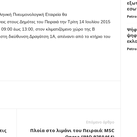
εξωτ
εσωτ
ληνική Πνευμονολογική Εταιρεία θα
Petro
εις στους Δημότες του Πειραιά την Τρίτη 14 Ιουλίου 2015
Ψήφο
 09:00 έως 13:00, στον κλιματιζόμενο χώρο της Β
ψηφί
 στη διεύθυνση Δραγάτση 1Α, απέναντι από το κτήριο του
εκλο
Petro
Επόμενο άρθρο
τις
Πλοία στο λιμάνι του Πειραιά: MSC
Opera (IMO 9250464)