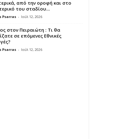
ερικά, από την οροφή και στο
ερικό του σταδίου...
s Psarras
-
Ιούλ 12, 2026
ς στον Πειραιώτη : Τι θα
ζατε σε επόμενες Εθνικές
γές?
s Psarras
-
Ιούλ 12, 2026