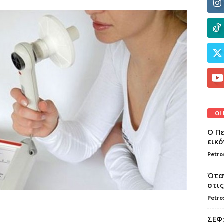
ΟΙ
Ο Πε
εικό
Petro
Όταν
στις
Petro
ΣΕΦ: