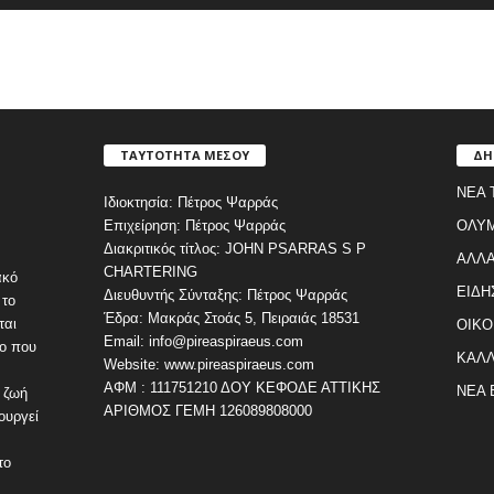
ΤΑΥΤΟΤΗΤΑ ΜΕΣΟΥ
ΔΗ
ΝΕΑ 
Ιδιοκτησία: Πέτρος Ψαρράς
Επιχείρηση: Πέτρος Ψαρράς
ΟΛΥ
Διακριτικός τίτλος: JOHN PSARRAS S P
ΑΛΛΑ
CHARTERING
ακό
ΕΙΔΗ
Διευθυντής Σύνταξης: Πέτρος Ψαρράς
 το
Έδρα: Μακράς Στοάς 5, Πειραιάς 18531
ται
ΟΙΚΟ
Email: info@pireaspiraeus.com
εο που
ΚΑΛΛ
Website: www.pireaspiraeus.com
ΑΦΜ : 111751210 ΔΟΥ ΚΕΦΟΔΕ ΑΤΤΙΚΗΣ
ΝΕΑ 
 ζωή
ΑΡΙΘΜΟΣ ΓΕΜΗ 126089808000
ουργεί
το