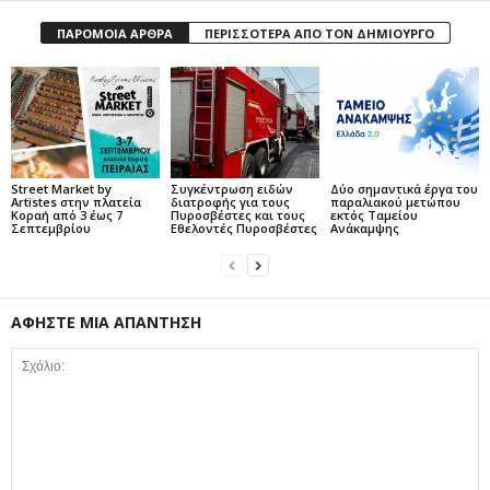
ΠΑΡΟΜΟΙΑ ΑΡΘΡΑ
ΠΕΡΙΣΣΟΤΕΡΑ ΑΠΟ ΤΟΝ ΔΗΜΙΟΥΡΓΟ
Street Market by
Συγκέντρωση ειδών
Δύο σημαντικά έργα του
Artistes στην πλατεία
διατροφής για τους
παραλιακού μετώπου
Κοραή από 3 έως 7
Πυροσβέστες και τους
εκτός Ταμείου
Σεπτεμβρίου
Εθελοντές Πυροσβέστες
Ανάκαμψης
ΑΦΗΣΤΕ ΜΙΑ ΑΠΑΝΤΗΣΗ