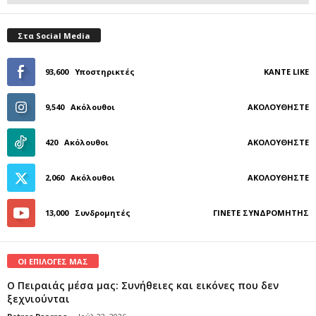
Στα Social Media
93,600
Υποστηρικτές
ΚΆΝΤΕ LIKE
9,540
Ακόλουθοι
ΑΚΟΛΟΥΘΉΣΤΕ
420
Ακόλουθοι
ΑΚΟΛΟΥΘΉΣΤΕ
2,060
Ακόλουθοι
ΑΚΟΛΟΥΘΉΣΤΕ
13,000
Συνδρομητές
ΓΊΝΕΤΕ ΣΥΝΔΡΟΜΗΤΉΣ
ΟΙ ΕΠΙΛΟΓΕΣ ΜΑΣ
Ο Πειραιάς μέσα μας: Συνήθειες και εικόνες που δεν
ξεχνιούνται