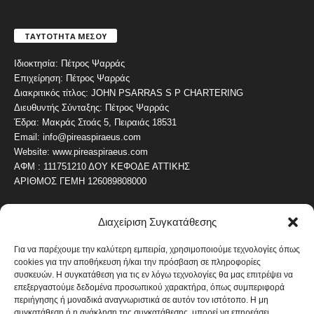
ΤΑΥΤΟΤΗΤΑ ΜΕΣΟΥ
Ιδιοκτησία: Πέτρος Ψαρράς
Επιχείρηση: Πέτρος Ψαρράς
Διακριτικός τίτλος: JOHN PSARRAS S P CHARTERING
Διευθυντής Σύνταξης: Πέτρος Ψαρράς
Έδρα: Μακράς Στοάς 5, Πειραιάς 18531
Email: info@pireaspiraeus.com
Website: www.pireaspiraeus.com
ΑΦΜ : 111751210 ΔΟΥ ΚΕΦΟΔΕ ΑΤΤΙΚΗΣ
ΑΡΙΘΜΟΣ ΓΕΜΗ 126089808000
Διαχείριση Συγκατάθεσης
ΔΗΜΟΦΙΛΗ ΚΑΤΗΓΟΡΙΑ
4487
ΝΕΑ ΤΟΥ ΠΕΙΡΑΙΑ
Για να παρέχουμε την καλύτερη εμπειρία, χρησιμοποιούμε τεχνολογίες όπως
cookies για την αποθήκευση ή/και την πρόσβαση σε πληροφορίες
1820
ΟΛΥΜΠΙΑΚΟΣ
συσκευών. Η συγκατάθεση για τις εν λόγω τεχνολογίες θα μας επιτρέψει να
1742
επεξεργαστούμε δεδομένα προσωπικού χαρακτήρα, όπως συμπεριφορά
ΑΛΛΑ ΚΟΙΝΩΝΙΚΑ
περιήγησης ή μοναδικά αναγνωριστικά σε αυτόν τον ιστότοπο. Η μη
1636
ΕΙΔΗΣΕΙΣ ΝΑΥΤΙΛΙΑ
συγκατάθεση ή η ανάκληση της συγκατάθεσης, μπορεί να επηρεάσει