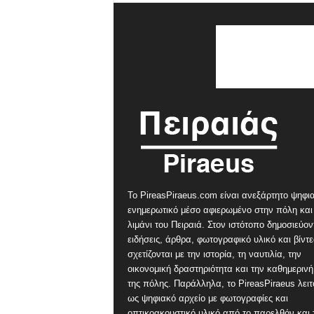
Το PireasPiraeus.com είναι ανεξάρτητο ψηφι
ενημερωτικό μέσο αφιερωμένο στην πόλη και
λιμάνι του Πειραιά. Στον ιστότοπο δημοσιεύον
ειδήσεις, άρθρα, φωτογραφικό υλικό και βίντ
σχετίζονται με την ιστορία, τη ναυτιλία, την
οικονομική δραστηριότητα και την καθημερινή
της πόλης. Παράλληλα, το PireasPiraeus λειτ
ως ψηφιακό αρχείο με φωτογραφίες και
οπτικοακουστικό υλικό από το παρελθόν και 