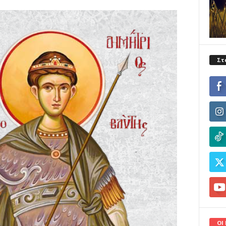
Στ
ΟΙ