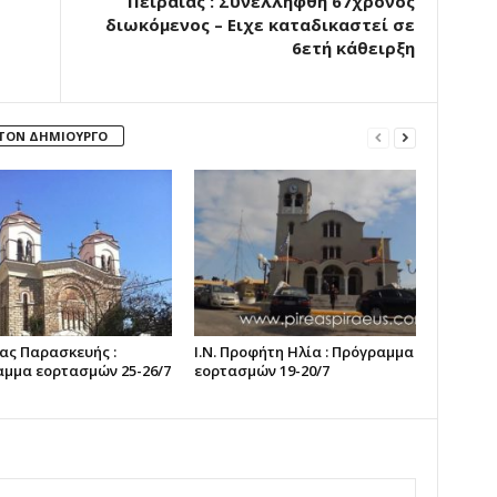
Πειραιάς : Συνελλήφθη 67χρονος
διωκόμενος – Ειχε καταδικαστεί σε
6ετή κάθειρξη
 ΤΟΝ ΔΗΜΙΟΥΡΓΟ
γίας Παρασκευής :
Ι.Ν. Προφήτη Ηλία : Πρόγραμμα
μμα εορτασμών 25-26/7
εορτασμών 19-20/7