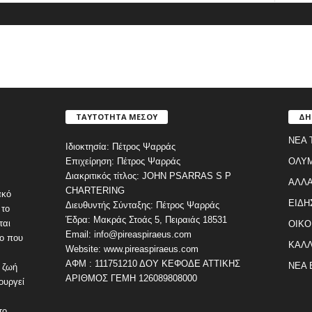
ΤΑΥΤΟΤΗΤΑ ΜΕΣΟΥ
ΔΗ
ΝΕΑ 
Ιδιοκτησία: Πέτρος Ψαρράς
Επιχείρηση: Πέτρος Ψαρράς
ΟΛΥ
Διακριτικός τίτλος: JOHN PSARRAS S P
ΑΛΛΑ
CHARTERING
ακό
ΕΙΔΗ
Διευθυντής Σύνταξης: Πέτρος Ψαρράς
 το
Έδρα: Μακράς Στοάς 5, Πειραιάς 18531
ται
ΟΙΚΟ
Email: info@pireaspiraeus.com
εο που
ΚΑΛΛ
Website: www.pireaspiraeus.com
ΑΦΜ : 111751210 ΔΟΥ ΚΕΦΟΔΕ ΑΤΤΙΚΗΣ
ΝΕΑ 
 ζωή
ΑΡΙΘΜΟΣ ΓΕΜΗ 126089808000
ουργεί
το