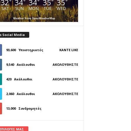
32
34
34
35
35
°
°
°
°
°
SAT
SUN
MON
TUE
WED
Weather from OpenWeatherMap
α Social Media
93,600
Υποστηρικτές
ΚΆΝΤΕ LIKE
9,540
Ακόλουθοι
ΑΚΟΛΟΥΘΉΣΤΕ
420
Ακόλουθοι
ΑΚΟΛΟΥΘΉΣΤΕ
2,060
Ακόλουθοι
ΑΚΟΛΟΥΘΉΣΤΕ
13,000
Συνδρομητές
ΓΊΝΕΤΕ ΣΥΝΔΡΟΜΗΤΉΣ
 ΕΠΙΛΟΓΕΣ ΜΑΣ