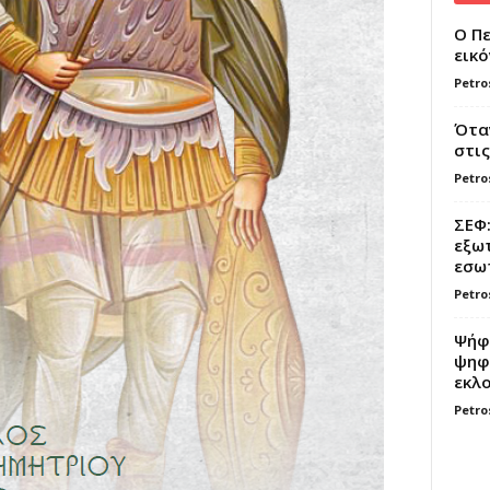
Ο Πε
εικό
Petro
Όταν
στις
Petro
ΣΕΦ:
εξωτ
εσωτ
Petro
Ψήφο
ψηφί
εκλο
Petro