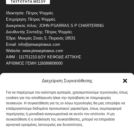
ΤΑΥΤΟΤΗΤΑ ΜΕΣΟΥ
Ιδιοκτησία: Πέτρος Ψαρράς
Επιχείρηση: Πέτρος Ψαρράς
Διακριτικός τίτλος: JOHN PSARRAS S P CHARTERING
Διευθυντής Σύνταξης: Πέτρος Ψαρράς
Έδρα: Μακράς Στοάς 5, Πειραιάς 18531
Email: info@pireaspiraeus.com
Website: www.pireaspiraeus.com
ΑΦΜ : 111751210 ΔΟΥ ΚΕΦΟΔΕ ΑΤΤΙΚΗΣ
ΑΡΙΘΜΟΣ ΓΕΜΗ 126089808000
Διαχείριση Συγκατάθεσης
ΔΗΜΟΦΙΛΗ ΚΑΤΗΓΟΡΙΑ
4486
ΝΕΑ ΤΟΥ ΠΕΙΡΑΙΑ
Για να παρέχουμε την καλύτερη εμπειρία, χρησιμοποιούμε τεχνολογίες όπως
cookies για την αποθήκευση ή/και την πρόσβαση σε πληροφορίες
1819
ΟΛΥΜΠΙΑΚΟΣ
συσκευών. Η συγκατάθεση για τις εν λόγω τεχνολογίες θα μας επιτρέψει να
1742
επεξεργαστούμε δεδομένα προσωπικού χαρακτήρα, όπως συμπεριφορά
ΑΛΛΑ ΚΟΙΝΩΝΙΚΑ
περιήγησης ή μοναδικά αναγνωριστικά σε αυτόν τον ιστότοπο. Η μη
1636
ΕΙΔΗΣΕΙΣ ΝΑΥΤΙΛΙΑ
συγκατάθεση ή η ανάκληση της συγκατάθεσης, μπορεί να επηρεάσει
αρνητικά ορισμένες λειτουργίες και δυνατότητες.
1051
ΟΙΚΟΝΟΜΙΚΑ