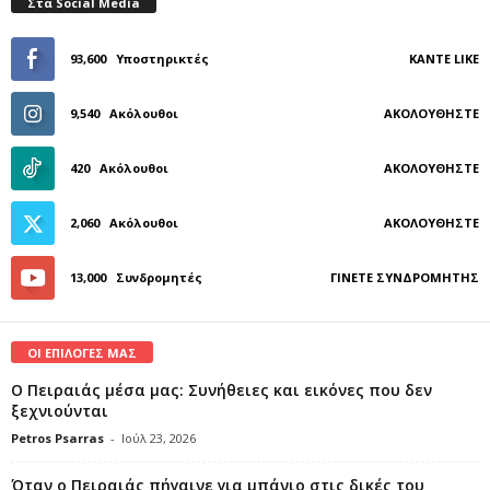
Στα Social Media
93,600
Υποστηρικτές
ΚΆΝΤΕ LIKE
9,540
Ακόλουθοι
ΑΚΟΛΟΥΘΉΣΤΕ
420
Ακόλουθοι
ΑΚΟΛΟΥΘΉΣΤΕ
2,060
Ακόλουθοι
ΑΚΟΛΟΥΘΉΣΤΕ
13,000
Συνδρομητές
ΓΊΝΕΤΕ ΣΥΝΔΡΟΜΗΤΉΣ
ΟΙ ΕΠΙΛΟΓΕΣ ΜΑΣ
Ο Πειραιάς μέσα μας: Συνήθειες και εικόνες που δεν
ξεχνιούνται
Petros Psarras
-
Ιούλ 23, 2026
Όταν ο Πειραιάς πήγαινε για μπάνιο στις δικές του