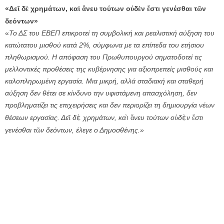
«Δε
δ
χρημάτων, κα
νευ τούτων ο
δ
ν
στι γενέσθαι τ
ν
ῖ
ὲ
ὶ
ἄ
ὐ
ὲ
ἔ
ῶ
δεόντων»
«
Το ΔΣ του ΕΒΕΠ επικροτεί τη συμβολική και ρεαλιστική αύξηση του
κατώτατου μισθού κατά 2%, σύμφωνα με τα επίπεδα του ετήσιου
πληθωρισμού. Η απόφαση του Πρωθυπουργού σηματοδοτεί τις
μελλοντικές προθέσεις της κυβέρνησης για αξιοπρεπείς μισθούς και
καλοπληρωμένη εργασία. Μια μικρή, αλλά σταδιακή και σταθερή
αύξηση δεν θέτει σε κίνδυνο την υφιστάμενη απασχόληση, δεν
προβληματίζει τις επιχειρήσεις και δεν περιορίζει τη δημιουργία νέων
ῖ
ὲ
ὶ
ἄ
ὐ
ὲ
ἔ
θέσεων εργασίας.
Δε
δ
χρημάτων, κα
νευ τούτων ο
δ
ν
στι
ῶ
γενέσθαι τ
ν δεόντων, έλεγε ο Δημοσθένης.»