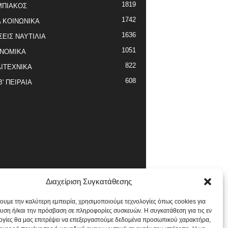
1819
ΜΠΙΑΚΟΣ
1742
 ΚΟΙΝΩΝΙΚΑ
1636
ΣΕΙΣ ΝΑΥΤΙΛΙΑ
1051
ΝΟΜΙΚΑ
822
ΙΤΕΧΝΙΚΑ
608
Β' ΠΕΙΡΑΙΑ
Διαχείριση Συγκατάθεσης
χουμε την καλύτερη εμπειρία, χρησιμοποιούμε τεχνολογίες όπως cookies για
υση ή/και την πρόσβαση σε πληροφορίες συσκευών. Η συγκατάθεση για τις εν
ογίες θα μας επιτρέψει να επεξεργαστούμε δεδομένα προσωπικού χαρακτήρα,