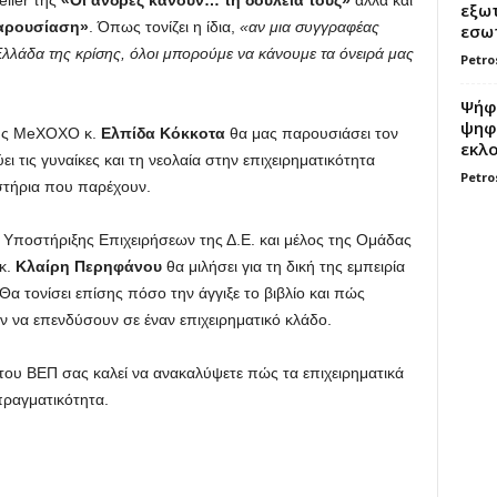
eller της
«Οι άνδρες κάνουν… τη δουλειά τους»
αλλά και
εξωτ
παρουσίαση»
. Όπως τονίζει η ίδια,
«αν μια συγγραφέας
εσωτ
 Ελλάδα της κρίσης, όλοι μπορούμε να κάνουμε τα όνειρά μας
Petro
Ψήφο
ψηφί
της MeXOXO κ.
Ελπίδα Κόκκοτα
θα μας παρουσιάσει τον
εκλο
 τις γυναίκες και τη νεολαία στην επιχειρηματικότητα
Petro
αστήρια που παρέχουν.
 Υποστήριξης Επιχειρήσεων της Δ.Ε. και μέλος της Ομάδας
κ.
Κλαίρη Περηφάνου
θα μιλήσει για τη δική της εμπειρία
 Θα τονίσει επίσης πόσο την άγγιξε το βιβλίο και πώς
 να επενδύσουν σε έναν επιχειρηματικό κλάδο.
του ΒΕΠ σας καλεί να ανακαλύψετε πώς τα επιχειρηματικά
πραγματικότητα.