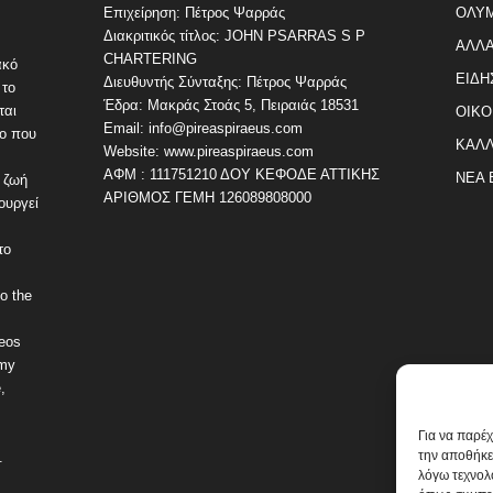
Επιχείρηση: Πέτρος Ψαρράς
ΟΛΥ
Διακριτικός τίτλος: JOHN PSARRAS S P
ΑΛΛΑ
CHARTERING
ακό
ΕΙΔΗ
Διευθυντής Σύνταξης: Πέτρος Ψαρράς
 το
Έδρα: Μακράς Στοάς 5, Πειραιάς 18531
ται
ΟΙΚΟ
Email: info@pireaspiraeus.com
εο που
ΚΑΛΛ
Website: www.pireaspiraeus.com
ΑΦΜ : 111751210 ΔΟΥ ΚΕΦΟΔΕ ΑΤΤΙΚΗΣ
ΝΕΑ 
 ζωή
ΑΡΙΘΜΟΣ ΓΕΜΗ 126089808000
ουργεί
το
o the
deos
omy
,
Για να παρέ
την αποθήκε
.
λόγω τεχνολ