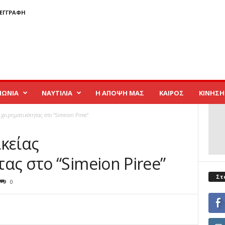
 ΕΓΓΡΑΦΉ
ΝΩΝΙΑ
ΝΑΥΤΙΛΙΑ
Η ΑΠΟΨΗ ΜΑΣ
ΚΑΙΡΟΣ
ΚΙΝΗΣΗ
ιχειρηματικότητας στο “Simeion Piree”
κείας
ας στο “Simeion Piree”
Στ
0