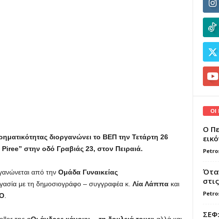
ΟΙ
Ο Πε
ιρηματικότητας διοργανώνει το ΒΕΠ την Τετάρτη 26
εικό
n Piree” στην οδό Γραβιάς 23, στον Πειραιά.
Petro
Όταν
γανώνεται από την
Ομάδα Γυναικείας
στις
γασία με τη δημοσιογράφο – συγγραφέα κ.
Λία Λάππα
και
Petro
O
.
ΣΕΦ: