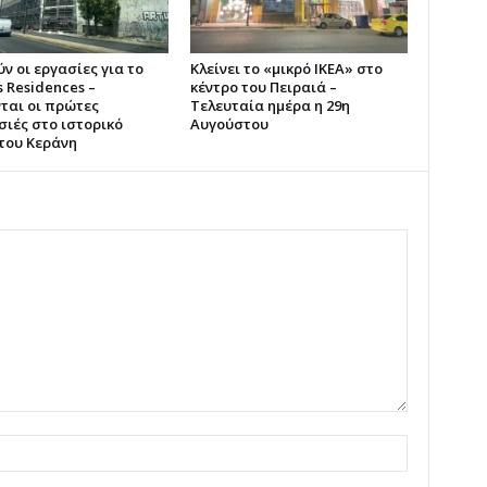
ύν οι εργασίες για το
Κλείνει το «μικρό IKEA» στο
s Residences –
κέντρο του Πειραιά –
ται οι πρώτες
Τελευταία ημέρα η 29η
ιές στο ιστορικό
Αυγούστου
 του Κεράνη