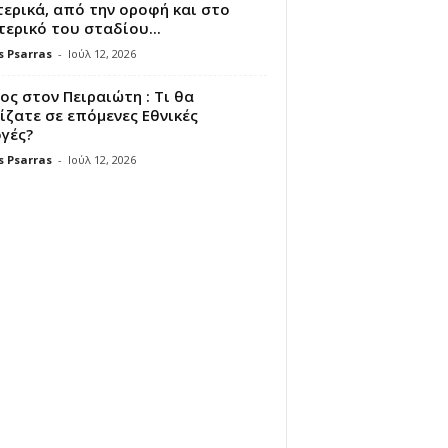
ερικά, από την οροφή και στο
ερικό του σταδίου...
s Psarras
-
Ιούλ 12, 2026
ς στον Πειραιώτη : Τι θα
ζατε σε επόμενες Εθνικές
γές?
s Psarras
-
Ιούλ 12, 2026